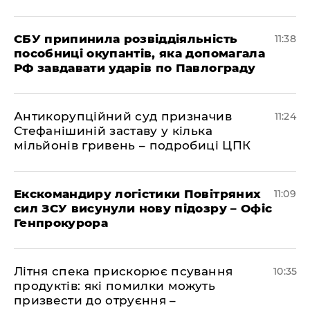
СБУ припинила розвіддіяльність
11:38
пособниці окупантів, яка допомагала
РФ завдавати ударів по Павлограду
Антикорупційний суд призначив
11:24
Стефанішиній заставу у кілька
мільйонів гривень – подробиці ЦПК
Екскомандиру логістики Повітряних
11:09
сил ЗСУ висунули нову підозру – Офіс
Генпрокурора
Літня спека прискорює псування
10:35
продуктів: які помилки можуть
призвести до отруєння –