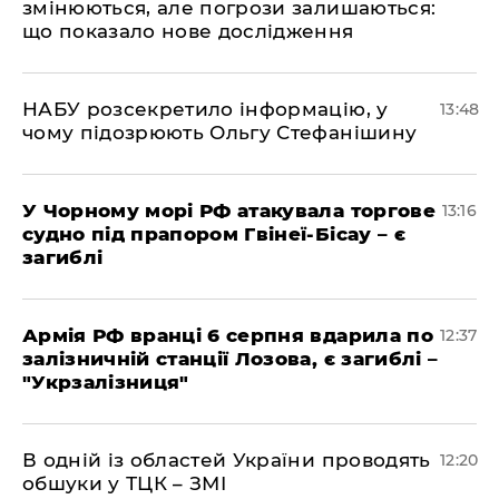
змінюються, але погрози залишаються:
що показало нове дослідження
НАБУ розсекретило інформацію, у
13:48
чому підозрюють Ольгу Стефанішину
У Чорному морі РФ атакувала торгове
13:16
судно під прапором Гвінеї-Бісау – є
загиблі
Армія РФ вранці 6 серпня вдарила по
12:37
залізничній станції Лозова, є загиблі –
"Укрзалізниця"
В одній із областей України проводять
12:20
обшуки у ТЦК – ЗМІ