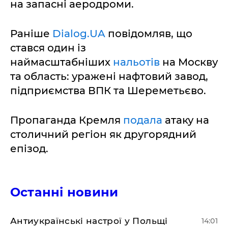
на запасні аеродроми.
Раніше
Dialog.UA
повідомляв, що
стався один із
наймасштабніших
нальотів
на Москву
та область: уражені нафтовий завод,
підприємства ВПК та Шереметьєво.
Пропаганда Кремля
подала
атаку на
столичний регіон як другорядний
епізод.
Останні новини
Антиукраїнські настрої у Польщі
14:01