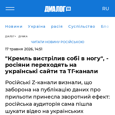
RU
Новини
Україна
расія
Суспільство
Блоги
ДІАЛОГ
ДУМКА
ЧИТАТИ НОВИНУ РОСІЙСЬКОЮ
17 травня 2026, 14:51
​"Кремль вистрілив собі в ногу", -
росіяни переходять на
українські сайти та ТГ-канали
Російські Z-канали визнали, що
заборона на публікацію даних про
прильоти принесла зворотний ефект:
російська аудиторія сама пішла
шукати відео на українських