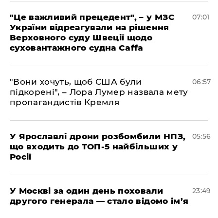
"Це важливий прецедент", – у МЗС
07:01
України відреагували на рішення
Верховного суду Швеції щодо
суховантажного судна Caffa
"Вони хочуть, щоб США були
06:57
підкорені", – Лора Лумер назвала мету
пропагандистів Кремля
У Ярославлі дрони розбомбили НПЗ,
05:56
що входить до ТОП-5 найбільших у
Росії
​У Москві за один день поховали
23:49
другого генерала — стало відомо ім’я