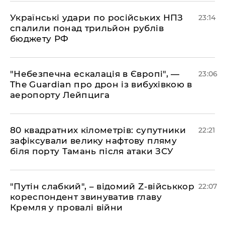
​Українські удари по російських НПЗ
23:14
спалили понад трильйон рублів
бюджету РФ
​"Небезпечна ескалація в Європі", —
23:06
The Guardian про дрон із вибухівкою в
аеропорту Лейпцига
​80 квадратних кілометрів: супутники
22:21
зафіксували велику нафтову пляму
біля порту Тамань після атаки ЗСУ
"Путін слабкий", – відомий Z-військкор
22:07
кореспондент звинуватив главу
Кремля у провалі війни