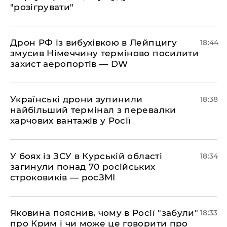
"розігрувати"
​Дрон РФ із вибухівкою в Лейпцигу
18:44
змусив Німеччину терміново посилити
захист аеропортів — DW
​Українські дрони зупинили
18:38
найбільший термінал з перевалки
харчових вантажів у Росії
​У боях із ЗСУ в Курській області
18:34
загинули понад 70 російських
строковиків — росЗМІ
​Яковина пояснив, чому в Росії "забули"
18:33
про Крим і чи може це говорити про