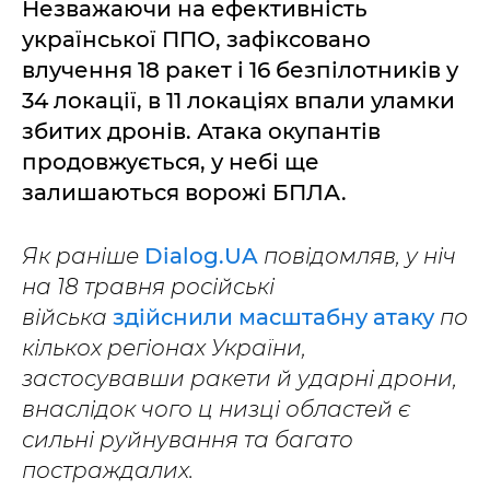
Незважаючи на ефективність
української ППО, зафіксовано
влучення 18 ракет і 16 безпілотників у
34 локації, в 11 локаціях впали уламки
збитих дронів. Атака окупантів
продовжується, у небі ще
залишаються ворожі БПЛА.
Як раніше
Dialog.UA
повідомляв, у ніч
на 18 травня російські
війська
здійснили масштабну атаку
по
кількох регіонах України,
застосувавши ракети й ударні дрони,
внаслідок чого ц низці областей є
сильні руйнування та багато
постраждалих.