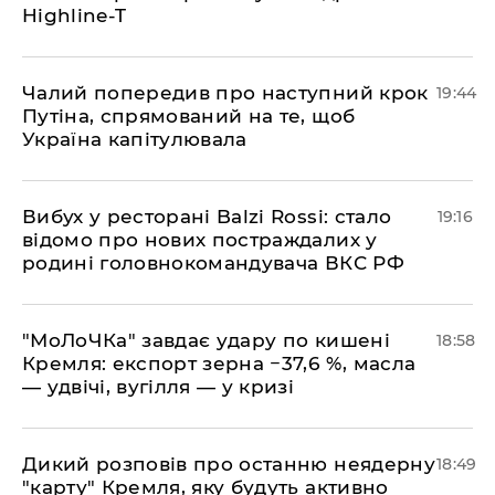
Highline-T
​Чалий попередив про наступний крок
19:44
Путіна, спрямований на те, щоб
Україна капітулювала
​Вибух у ресторані Balzi Rossi: стало
19:16
відомо про нових постраждалих у
родині головнокомандувача ВКС РФ
​"МоЛоЧКа" завдає удару по кишені
18:58
Кремля: експорт зерна −37,6 %, масла
— удвічі, вугілля — у кризі
​Дикий розповів про останню неядерну
18:49
"карту" Кремля, яку будуть активно