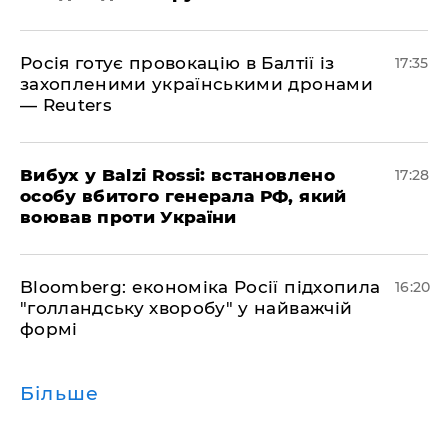
Росія готує провокацію в Балтії із
17:35
захопленими українськими дронами
— Reuters
​Вибух у Balzi Rossi: встановлено
17:28
особу вбитого генерала РФ, який
воював проти України
Bloomberg: економіка Росії підхопила
16:20
"голландську хворобу" у найважчій
формі
Більше