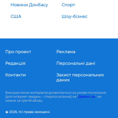
Новини Донбасу
Спорт
США
Шоу-бізнес
Про проект
Реклама
Редакція
Персональні дані
Контакти
Захист персональних
даних
Використання матеріалів дозволяється за умови посилання
(для інтернет-видань - гіперпосилання) на "
Диалог.ua
" не
нижче за третій абзац.
� 2026,
Усі права захищені.