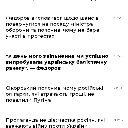
​Федоров висловився щодо шансів
21:59
повернутися на посаду міністра
оборони та пояснив, чому не бере
участі в протестах
​"У день мого звільнення ми успішно
21:53
випробували українську балістичну
ракету", — Федоров
​Сікорський пояснив, чому російські
21:19
олігархи, які втрачають гроші, не
повалили Путіна
​Пропаганда не діє: частка росіян, які
20:52
вважають війну проти України