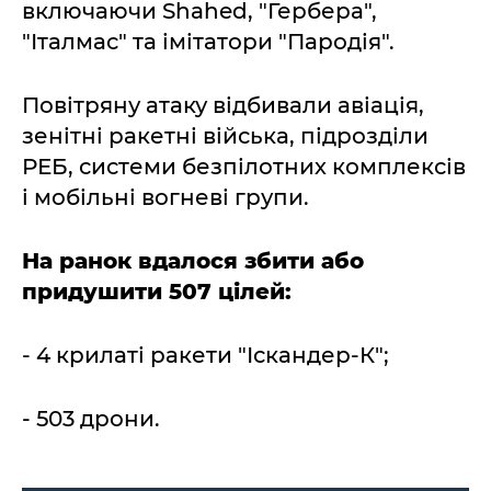
включаючи Shahed, "Гербера",
"Італмас" та імітатори "Пародія".
Повітряну атаку відбивали авіація,
зенітні ракетні війська, підрозділи
РЕБ, системи безпілотних комплексів
і мобільні вогневі групи.
На ранок вдалося збити або
придушити 507 цілей:
- 4 крилаті ракети "Іскандер-К";
- 503 дрони.