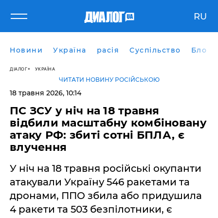
RU
Новини
Україна
расія
Суспільство
Блоги
ДІАЛОГ
УКРАЇНА
ЧИТАТИ НОВИНУ РОСІЙСЬКОЮ
18 травня 2026, 10:14
ПС ЗСУ у ніч на 18 травня
відбили масштабну комбіновану
атаку РФ: збиті сотні БПЛА, є
влучення
У ніч на 18 травня російські окупанти
атакували Україну 546 ракетами та
дронами, ППО збила або придушила
4 ракети та 503 безпілотники, є