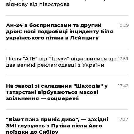
відмову від півострова
​Ан-24 з боєприпасами та другий
18:09
дрон: нові подробиці інциденту біля
українського літака в Лейпцигу
​Після "АТБ" від "Трухи" відмовилися ще
17:59
два великі рекламодавці з України
​На заводі зі складання "Шахедів" у
17:42
Татарстані відбуваються масові
звільнення — соцмережі
"Візит пана приніс диво", — західні
17:37
ЗМІ глузують з Путіна після його
поїздки до Сибіру