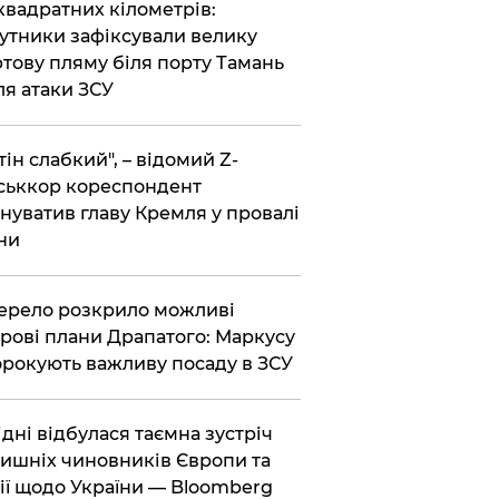
 квадратних кілометрів:
утники зафіксували велику
тову пляму біля порту Тамань
ля атаки ЗСУ
тін слабкий", – відомий Z-
ськкор кореспондент
нуватив главу Кремля у провалі
ни
ерело розкрило можливі
рові плани Драпатого: Маркусу
рокують важливу посаду в ЗСУ
Відні відбулася таємна зустріч
ишніх чиновників Європи та
ії щодо України — Bloomberg