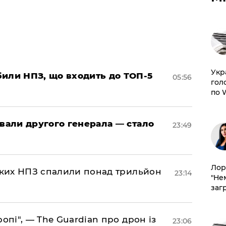
​Ук
били НПЗ, що входить до ТОП-5
05:56
гол
по 
овали другого генерала — стало
23:49
Лор
ських НПЗ спалили понад трильйон
23:14
"Не
заг
ропі", — The Guardian про дрон із
23:06