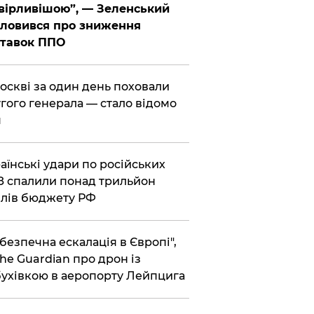
вірливішою”, — Зеленський
ловився про зниження
ставок ППО
Москві за один день поховали
гого генерала — стало відомо
я
раїнські удари по російських
 спалили понад трильйон
лів бюджету РФ
ебезпечна ескалація в Європі",
he Guardian про дрон із
ухівкою в аеропорту Лейпцига