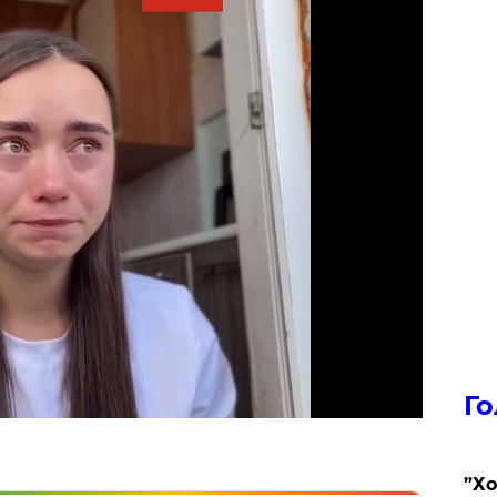
Го
​”Х