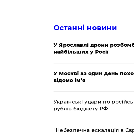
Останні новини
У Ярославлі дрони розбом
найбільших у Росії
​У Москві за один день пох
відомо ім’я
​Українські удари по росій
рублів бюджету РФ
​"Небезпечна ескалація в Єв