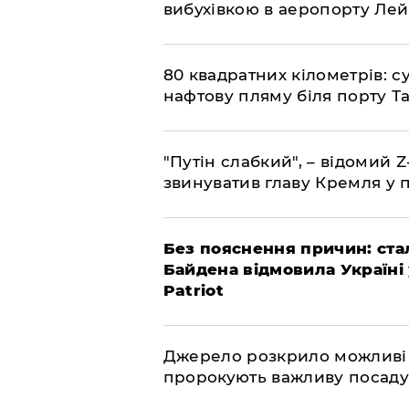
вибухівкою в аеропорту Ле
​80 квадратних кілометрів: 
нафтову пляму біля порту Т
"Путін слабкий", – відомий 
звинуватив главу Кремля у 
​Без пояснення причин: ста
Байдена відмовила Україні
Patriot
​Джерело розкрило можливі
пророкують важливу посаду