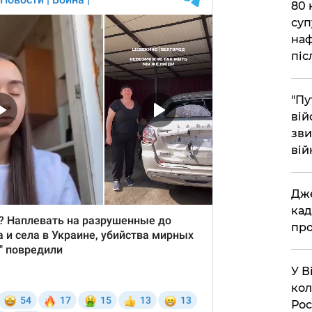
​80
суп
наф
піс
"Пу
вій
зви
вій
​Дж
кад
про
​У 
кол
Рос