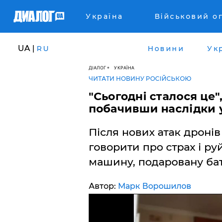
Україна
Військовий о
UA |
RU
Новини
Ук
ДІАЛОГ
УКРАЇНА
ЧИТАТИ НОВИНУ РОСІЙСЬКОЮ
​"Сьогодні сталося це"
побачивши наслідки 
Після нових атак дронів
говорити про страх і ру
машину, подаровану бат
Автор:
Марк Ворошилов