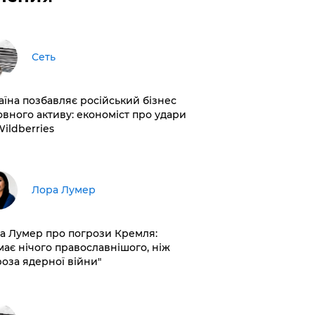
Сеть
раїна позбавляє російський бізнес
овного активу: економіст про удари
Wildberries
​Лора Лумер
а Лумер про погрози Кремля:
має нічого православнішого, ніж
роза ядерної війни"