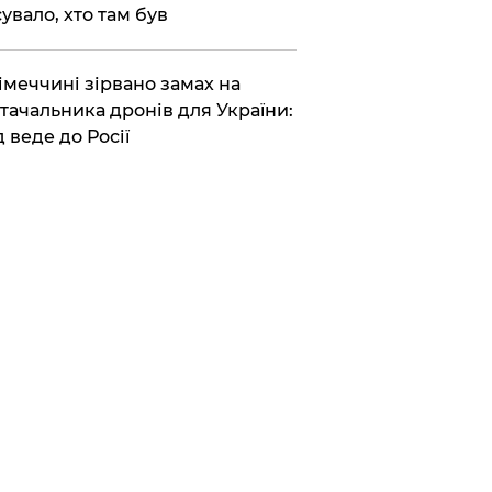
сувало, хто там був
Німеччині зірвано замах на
тачальника дронів для України:
д веде до Росії