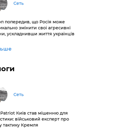
Сеть
рп попередив, що Росія може
икально змінити свої агресивні
ни, ускладнивши життя українців
льше
логи
Сеть
 Patriot Київ став мішенню для
істики: військовий експерт про
у тактику Кремля