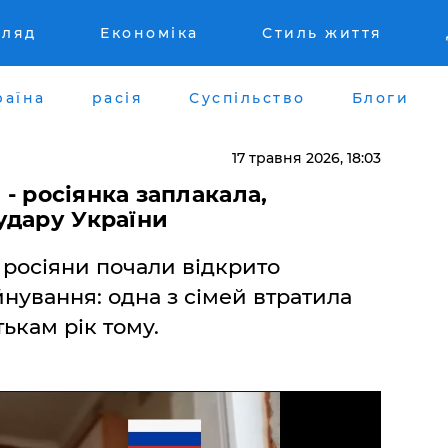
гляд
Економіка
Стиль життя
раїна
расія
Суспільство
Блоги
17 травня 2026, 18:03
, - росіянка заплакала,
удару України
 росіяни почали відкрито
йнування: одна з сімей втратила
ькам рік тому.