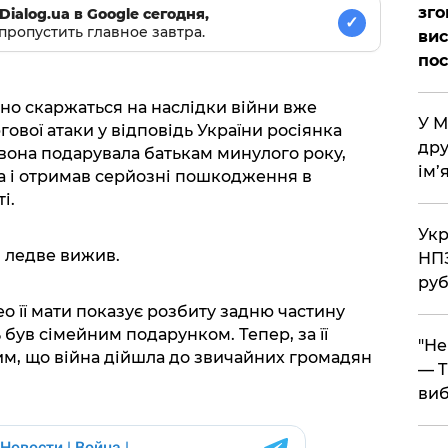
зго
Dialog.ua в Google сегодня,
✓
пропустить главное завтра.
вис
по
вно скаржаться на наслідки війни вже
​У 
ргової атаки у відповідь України росіянка
дру
 вона подарувала батькам минулого року,
ім’
а і отримав серйозні пошкодження в
і.
​Ук
 і ледве вижив.
НПЗ
руб
о її мати показує розбиту задню частину
був сімейним подарунком. Тепер, за її
​"Н
тим, що війна дійшла до звичайних громадян
— T
виб