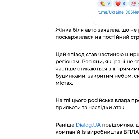
Жінка біля авто заявила, що не 
поскаржилася на постійний стр
Цей епізод став частиною ширш
регіонам. Росіяни, які раніше 
частіше стикаються з її прям
будинками, закритим небом, с
містах.
На тлі цього російська влада п
прильоти та наслідки атак.
Раніше
Dialog.UA
повідомляв, 
компаній із виробництва БПЛА