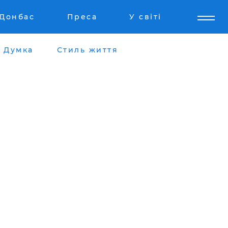
Донбас
Преса
У світі
Думка
Стиль життя