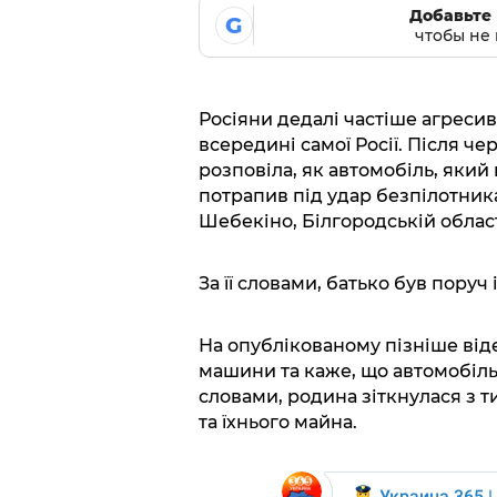
Добавьте 
G
чтобы не 
Росіяни дедалі частіше агреси
всередині самої Росії. Після че
розповіла, як автомобіль, який
потрапив під удар безпілотник
Шебекіно, Білгородській област
За її словами, батько був поруч
На опублікованому пізніше віде
машини та каже, що автомобіль 
словами, родина зіткнулася з 
та їхнього майна.