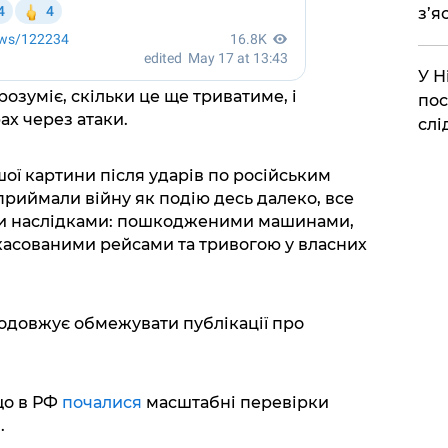
з’я
​У 
розуміє, скільки це ще триватиме, і
пос
ах через атаки.
слі
ої картини після ударів по російським
сприймали війну як подію десь далеко, все
ими наслідками: пошкодженими машинами,
касованими рейсами та тривогою у власних
родовжує обмежувати публікації про
що в РФ
почалися
масштабні перевірки
.