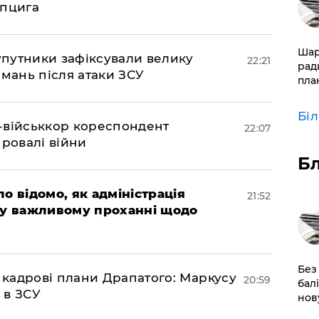
йпцига
​Ша
супутники зафіксували велику
22:21
рад
амань після атаки ЗСУ
пла
Бі
Z-військкор кореспондент
22:07
провалі війни
Б
ло відомо, як адміністрація
21:52
 у важливому проханні щодо
​Без
 кадрові плани Драпатого: Маркусу
20:59
бал
 в ЗСУ
нов