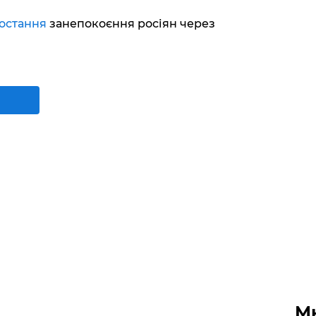
остання
занепокоєння росіян через
М