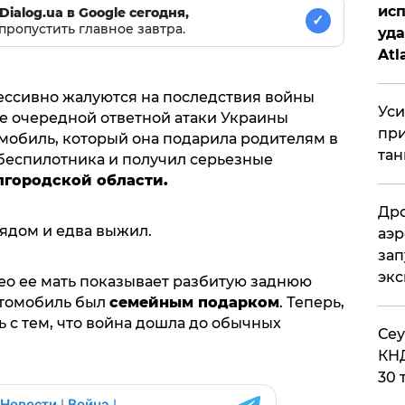
исп
Dialog.ua в Google сегодня,
✓
пропустить главное завтра.
уда
Atl
би
рессивно жалуются на последствия войны
Уси
ле очередной ответной атаки Украины
при
омобиль, который она подарила родителям в
тан
 беспилотника и получил серьезные
лгородской области.
Дро
рядом и едва выжил.
аэр
зап
эк
о ее мать показывает разбитую заднюю
втомобиль был
семейным подарком
. Теперь,
ь с тем, что война дошла до обычных
​Се
КНД
30 