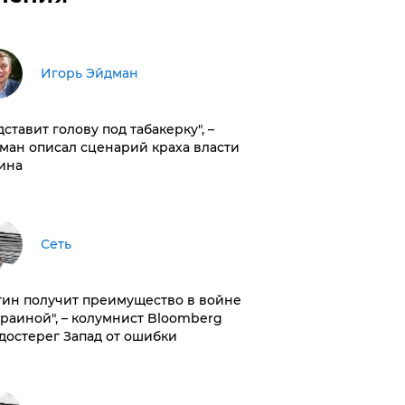
Игорь Эйдман
дставит голову под табакерку", –
ман описал сценарий краха власти
ина
Сеть
тин получит преимущество в войне
краиной", – колумнист Bloomberg
достерег Запад от ошибки