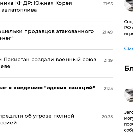
юзника КНДР: Южная Корея
21:55
н авиатоплива
Соц
РФ 
кошельки продавцов атакованного
21:49
игр
енег"
См
 и Пакистан создали военный союз
21:19
неве
Б
аг к введению "адских санкций"
21:15
Заг
предили об угрозе полной
20:35
мог
оссией
поо
соб