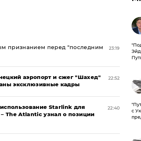
​"По
ным признанием перед "последним
23:19
Эйд
Пут
нецкий аэропорт и сжег "Шахед"
22:52
ваны эксклюзивные кадры
"Пу
использование Starlink для
22:40
с У
– The Atlantic узнал о позиции
пре