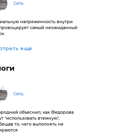
Сеть
иальную напряженность внутри
провоцирует самый неожиданный
ок
отреть ещё
логи
Сеть
ородний объяснил, как Федорова
ут "использовать втемную",
бещав то, чего выполнять не
ираются