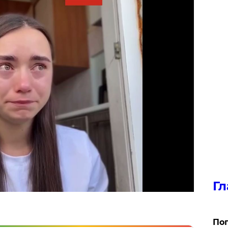
Гл
Поп