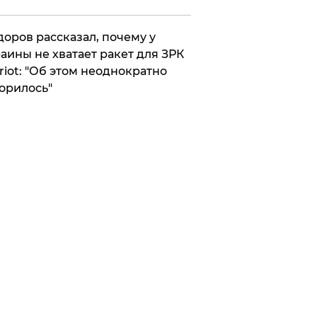
оров рассказал, почему у
аины не хватает ракет для ЗРК
riot: "Об этом неоднократно
орилось"