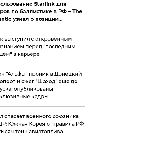
ользование Starlink для
ров по баллистике в РФ – The
antic узнал о позиции
знесмена
к выступил с откровенным
знанием перед "последним
цем" в карьере
н "Альфы" проник в Донецкий
опорт и сжег "Шахед" еще до
уска: опубликованы
склюзивные кадры
ул спасает военного союзника
Р: Южная Корея отправила РФ
тысяч тонн авиатоплива