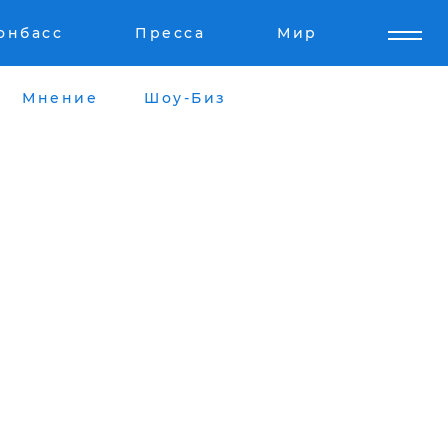
онбасс
Пресса
Мир
Мнение
Шоу-Биз