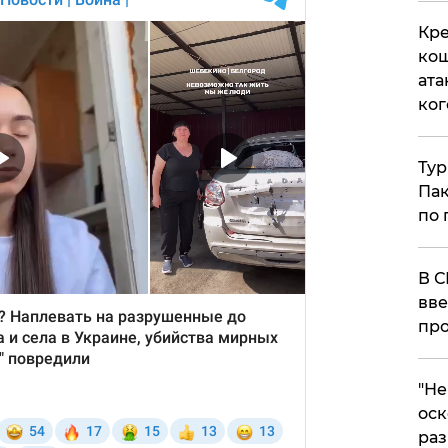
Кре
кош
ата
ког
Тур
Пак
по 
В С
вве
про
​"Н
оск
раз