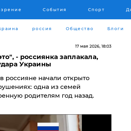
озрение
События
Спорт
Д
краина
россия
Общество
Блоги
17 мая 2026, 18:03
то", - россиянка заплакала,
удара Украины
в россияне начали открыто
зрушениях: одна из семей
ренную родителям год назад.