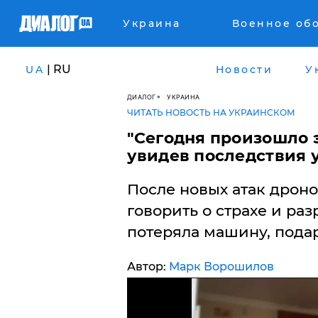
Украина
Военное об
| RU
UA
Новости
У
ДИАЛОГ
УКРАИНА
ЧИТАТЬ НОВОСТЬ НА УКРАИНСКОМ
"Сегодня произошло э
увидев последствия 
После новых атак дроно
говорить о страхе и ра
потеряла машину, пода
Автор:
Марк Ворошилов