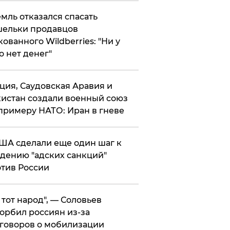
мль отказался спасать
ельки продавцов
кованного Wildberries: "Ни у
о нет денег"
ция, Саудовская Аравия и
истан создали военный союз
примеру НАТО: Иран в гневе
ША сделали еще один шаг к
дению "адских санкций"
тив России
е тот народ", — Соловьев
орбил россиян из-за
говоров о мобилизации