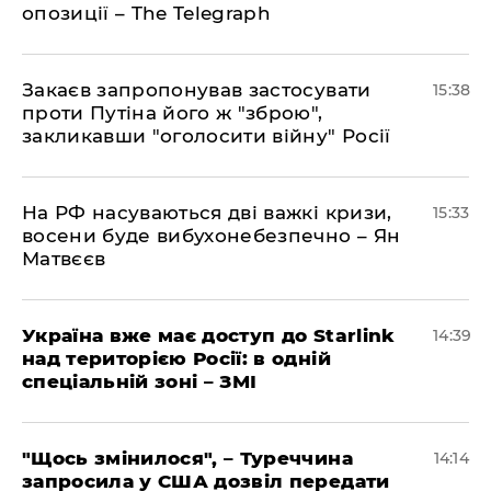
опозиції – The Telegraph
Закаєв запропонував застосувати
15:38
проти Путіна його ж "зброю",
закликавши "оголосити війну" Росії
На РФ насуваються дві важкі кризи,
15:33
восени буде вибухонебезпечно – Ян
Матвєєв
Україна вже має доступ до Starlink
14:39
над територією Росії: в одній
спеціальній зоні – ЗМІ
"Щось змінилося", – Туреччина
14:14
запросила у США дозвіл передати