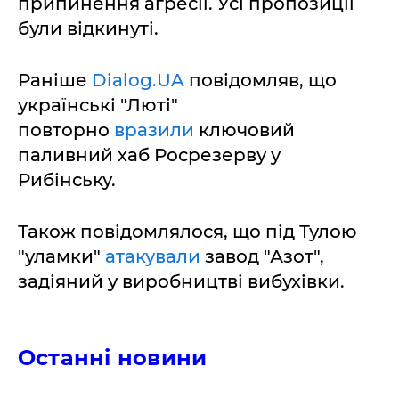
припинення агресії. Усі пропозиції
були відкинуті.
Раніше
Dialog.UA
повідомляв, що
українські "Люті"
повторно
вразили
ключовий
паливний хаб Росрезерву у
Рибінську.
Також повідомлялося, що під Тулою
"уламки"
атакували
завод "Азот",
задіяний у виробництві вибухівки.
Останні новини