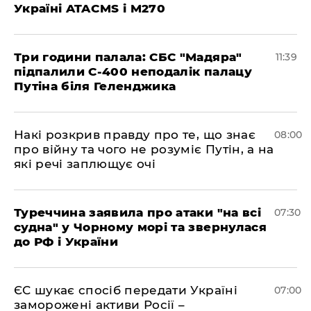
Україні ATACMS і M270
Три години палала: СБС "Мадяра"
11:39
підпалили С-400 неподалік палацу
Путіна біля Геленджика
Накі розкрив правду про те, що знає
08:00
про війну та чого не розуміє Путін, а на
які речі заплющує очі
Туреччина заявила про атаки "на всі
07:30
судна" у Чорному морі та звернулася
до РФ і України
ЄС шукає спосіб передати Україні
07:00
заморожені активи Росії –