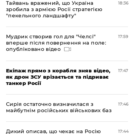
Тайвань вражений, що Україна
18:36
зробила з армією Росії стратегією
"пекельного ландшафту"
Мудрик створив гол для "Челсі"
17:59
вперше після повернення на поле:
опубліковано відео
Екіпаж прямо з корабля зняв відео,
17:47
як дрон ЗСУ врізається та підриває
танкер Росії
Сирія остаточно визначилася з
17:46
майбутнім російських військових баз
Дикий описав, що чекає на Росію
17:44