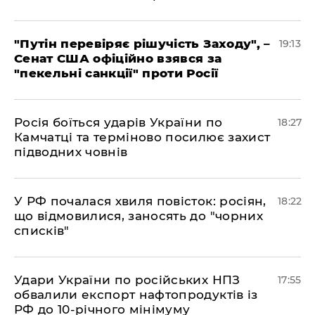
​"Путін перевіряє рішучість Заходу", –
19:13
Сенат США офіційно взявся за
"пекельні санкції" проти Росії
​Росія боїться ударів України по
18:27
Камчатці та терміново посилює захист
підводних човнів
​У РФ почалася хвиля повісток: росіян,
18:22
що відмовилися, заносять до "чорних
списків"
​Удари України по російських НПЗ
17:55
обвалили експорт нафтопродуктів із
РФ до 10-річного мінімуму