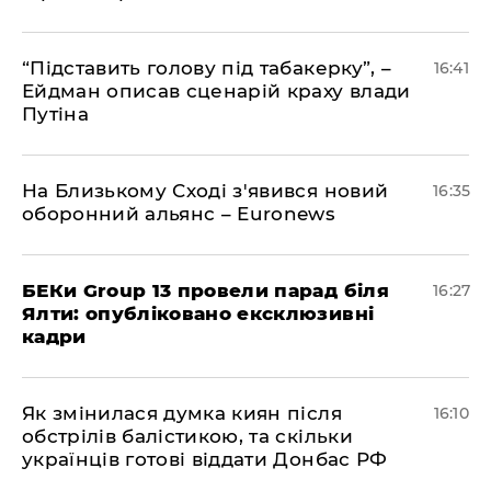
​“Підставить голову під табакерку”, –
16:41
Ейдман описав сценарій краху влади
Путіна
На Близькому Сході з'явився новий
16:35
оборонний альянс – Euronews
БЕКи Group 13 провели парад біля
16:27
Ялти: опубліковано ексклюзивні
кадри
Як змінилася думка киян після
16:10
обстрілів балістикою, та скільки
українців готові віддати Донбас РФ