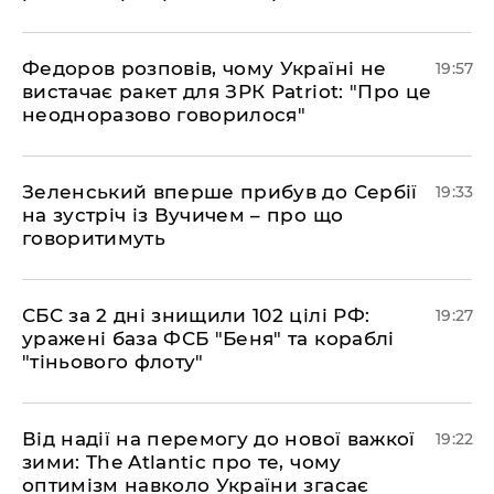
​Федоров розповів, чому Україні не
19:57
вистачає ракет для ЗРК Patriot: "Про це
неодноразово говорилося"
​Зеленський вперше прибув до Сербії
19:33
на зустріч із Вучичем – про що
говоритимуть
​СБС за 2 дні знищили 102 цілі РФ:
19:27
уражені база ФСБ "Беня" та кораблі
"тіньового флоту"
​Від надії на перемогу до нової важкої
19:22
зими: The Atlantic про те, чому
оптимізм навколо України згасає