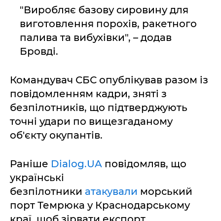
"Виробляє базову сировину для
виготовлення порохів, ракетного
палива та вибухівки", – додав
Бровді.
Командувач СБС опублікував разом із
повідомленням кадри, зняті з
безпілотників, що підтверджують
точні удари по вищезгаданому
об'єкту окупантів.
Раніше
Dialog.UA
повідомляв, що
українські
безпілотники
атакували
морський
порт Темрюка у Краснодарському
краї, щоб зірвати експорт