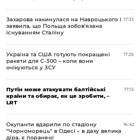
​Захарова накинулася на Навроцького і
17:33
заявила, що Польща зобов'язана
існуванням Сталіну
​Україна та США готують покращені
17:25
ракети для С-300 – коли вони
очікуються у ЗСУ
​Путін може атакувати балтійські
17:15
країни та обирає, як це зробити, –
LRT
​Окупанти вдарили по стадіону
16:42
"Чорноморець" в Одесі – в даху велика
діра, є поранені