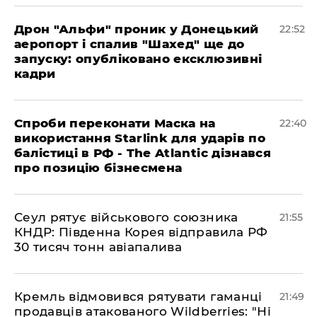
​Дрон "Альфи" проник у Донецький
22:52
аеропорт і спалив "Шахед" ще до
запуску: опубліковано ексклюзивні
кадри
​Спроби переконати Маска на
22:40
використання Starlink для ударів по
балістиці в РФ - The Atlantic дізнався
про позицію бізнесмена
​Сеул рятує військового союзника
21:55
КНДР: Південна Корея відправила РФ
30 тисяч тонн авіапалива
​Кремль відмовився рятувати гаманці
21:49
продавців атакованого Wildberries: "Ні