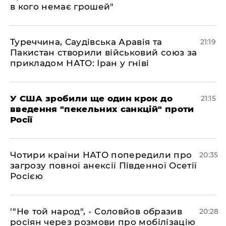
в кого немає грошей"
​Туреччина, Саудівська Аравія та
21:19
Пакистан створили військовий союз за
прикладом НАТО: Іран у гніві
​У США зробили ще один крок до
21:15
введення "пекельних санкцій" проти
Росії
​Чотири країни НАТО попередили про
20:35
загрозу повної анексії Південної Осетії
Росією
​'"Не той народ", - Соловйов образив
20:28
росіян через розмови про мобілізацію