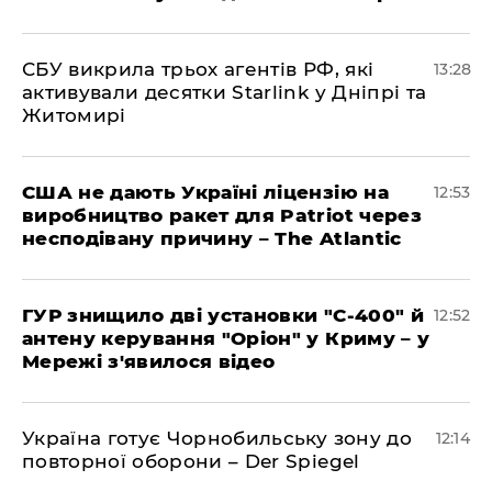
СБУ викрила трьох агентів РФ, які
13:28
активували десятки Starlink у Дніпрі та
Житомирі
США не дають Україні ліцензію на
12:53
виробництво ракет для Patriot через
несподівану причину – The Atlantic
ГУР знищило дві установки "С-400" й
12:52
антену керування "Оріон" у Криму – у
Мережі з'явилося відео
Україна готує Чорнобильську зону до
12:14
повторної оборони – Der Spiegel