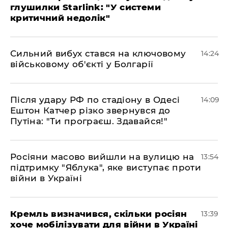
глушилки Starlink: "У системи
критичний недолік"
Сильний вибух стався на ключовому
14:24
військовому об'єкті у Болгарії
Після удару РФ по стадіону в Одесі
14:09
Ештон Катчер різко звернувся до
Путіна: "Ти програєш. Здавайся!"
Росіяни масово вийшли на вулицю на
13:54
підтримку "Яблука", яке виступає проти
війни в Україні
Кремль визначився, скільки росіян
13:39
хоче мобілізувати для війни в Україні