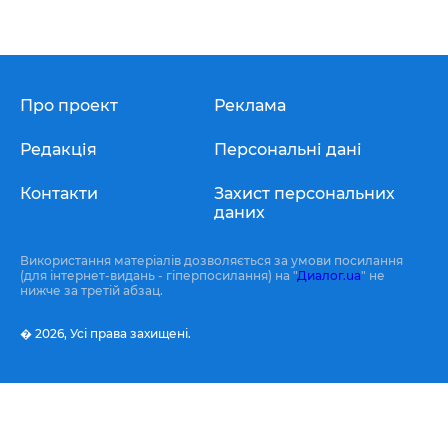
Про проект
Реклама
Редакція
Персональні дані
Контакти
Захист персональних
даних
Використання матеріалів дозволяється за умови посилання
(для інтернет-видань - гіперпосилання) на "
Диалог.ua
" не
нижче за третій абзац.
� 2026,
Усі права захищені.