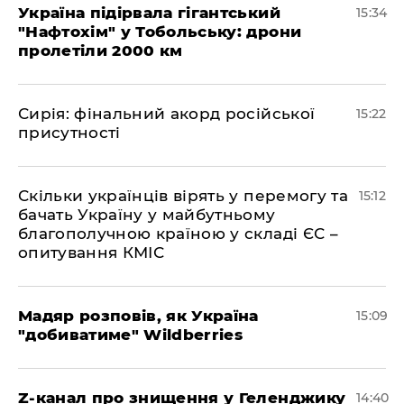
Україна підірвала гігантський
15:34
"Нафтохім" у Тобольську: дрони
пролетіли 2000 км
​Сирія: фінальний акорд російської
15:22
присутності
Скільки українців вірять у перемогу та
15:12
бачать Україну у майбутньому
благополучною країною у складі ЄС –
опитування КМІС
Мадяр розповів, як Україна
15:09
"добиватиме" Wildberries
Z-канал про знищення у Геленджику
14:40