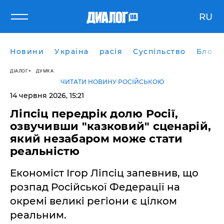
RU
Новини
Україна
расія
Суспільство
Блоги
ДІАЛОГ
ДУМКА
ЧИТАТИ НОВИНУ РОСІЙСЬКОЮ
14 червня 2026, 15:21
​Ліпсіц передрік долю Росії,
озвучивши "казковий" сценарій,
який незабаром може стати
реальністю
Економіст Ігор Ліпсіц запевнив, що
розпад Російської Федерації на
окремі великі регіони є цілком
реальним.