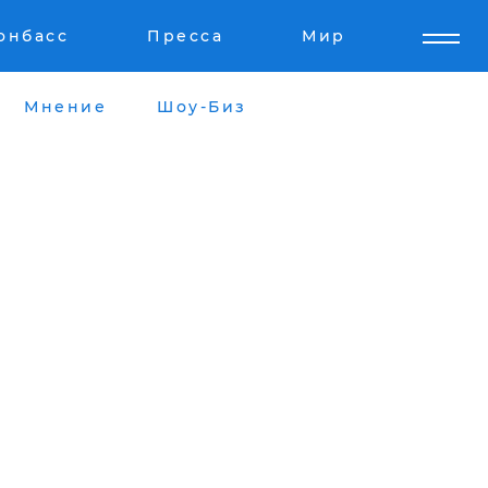
онбасс
Пресса
Мир
Мнение
Шоу-Биз