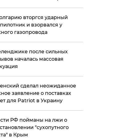
олгарию вторгся ударный
пилотник и взорвался у
ного газопровода
еленджике после сильных
ывов началась массовая
куация
енский сделал неожиданное
ное заявление о поставках
ет для Patriot в Украину
сти РФ пойманы на лжи о
становлении "сухопутного
та" в Крым