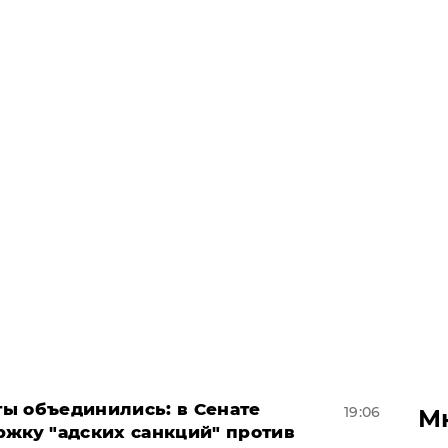
ы объединились: в Сенате
19:06
М
ржку "адских санкций" против