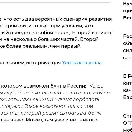
Вуч
при
Бе
 что есть два вероятных сценария развития
т произойти только при условии, что
орый поведет за собой народ. Второй вариант
Рес
 на несколько больших частей. Второй
объ
же более реальным, чем первый.
сил
сан
ал в своем интервью для
YouTube-канала
В Р
кит
 котором возможен бунт в России: "
Когда
кач
ику полностью, есть шанс, что в этот момент
Евр
рхность, как Ельцин, и начнет вербовать
 поддержат. Такое возможно только при
из элиты, который решит сыграть ва-банк.
Спи
о не знаю. Может, там уже и нет никого
ОГП
моб