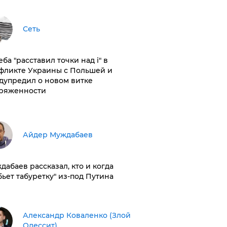
Сеть
ба "расставил точки над і" в
фликте Украины с Польшей и
дупредил о новом витке
ряженности
Айдер Муждабаев
дабаев рассказал, кто и когда
бьет табуретку" из-под Путина
Александр Коваленко (Злой
Одессит)