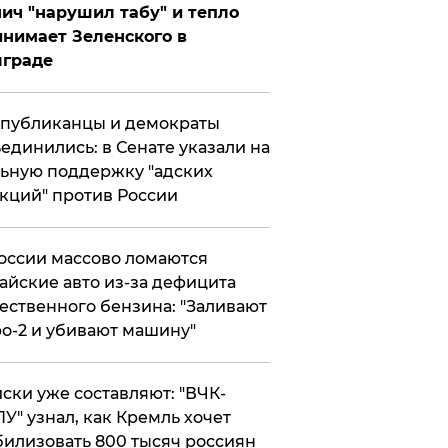
ич "нарушил табу" и тепло
нимает Зеленского в
лграде
публиканцы и демократы
единились: в Сенате указали на
ьную поддержку "адских
кций" против России
оссии массово ломаются
айские авто из-за дефицита
ественного бензина: "Заливают
о-2 и убивают машину"
ски уже составляют: "ВЧК-
У" узнал, как Кремль хочет
илизовать 800 тысяч россиян