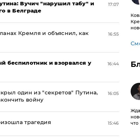
утина: Вучич "нарушил табу" и
17:07
го в Белграде
Ков
Кре
нов
ланах Кремля и объяснил, как
16:55
См
ый беспилотник и взорвался у
Б
16:44
крыл один из "секретов" Путина,
16:05
акончить войну
Жда
нов
оизошла трагедия
15:46
что