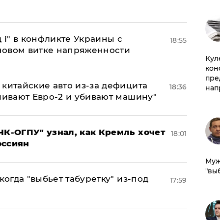
 і" в конфликте Украины с
18:55
новом витке напряженности
Куле
кон
пре
китайские авто из-за дефицита
18:36
нап
ливают Евро-2 и убивают машину"
ЧК-ОГПУ" узнал, как Кремль хочет
18:01
оссиян
Муж
"вы
когда "выбьет табуретку" из-под
17:59