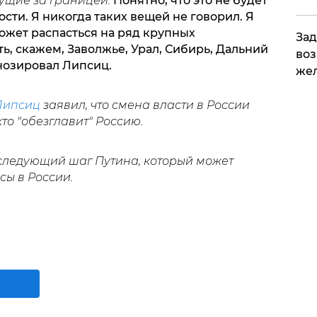
вущие за границей.
Понятно, что это не будет
ости. Я никогда таких вещей не говорил. Я
может распасться на ряд крупных
Зад
ть, скажем, Заволжье, Урал, Сибирь, Дальний
воз
гнозировал Липсиц.
жел
Липсиц
заявил, что смена власти в России
то "обезглавит" Россию.
следующий шаг Путина, который может
сы в России.