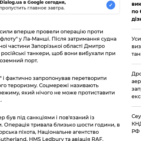
Dialog.ua в Google сегодня,
вик
✓
пропустить главное завтра.
по 
діз
і сили вперше провели операцію проти
​Ус
 флоту" у Ла-Манші. Після затримання судна
ної частини Запорізької області Дмитро
виз
 російські танкери, щоб вони вибухали при
тан
ноземний порт.
​Др
и" і фактично запропонував перетворити
аер
ого тероризму. Соцмережі називають
зап
 режиму, який нічого не може протиставити
екс
.
​Се
р був під санкціями і пов'язаний із
КНД
. Операція тривала близько шости години, в
РФ 
орська піхота, Національне агентство
utherland, HMS Ledbury та авіація RAF.