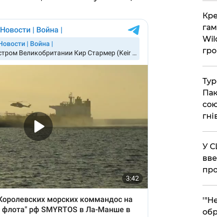
​Кр
гам
Wil
гро
​Ту
Пак
сою
гні
​У 
вве
про
​'"
обр