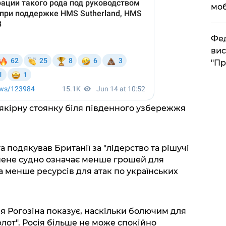
моб
​Фе
вис
"Пр
якірну стоянку біля південного узбережжя
а подякував Британії за "лідерство та рішучі
пинене судно означає менше грошей для
а менше ресурсів для атак по українських
ія Рогозіна показує, наскільки болючим для
флот". Росія більше не може спокійно