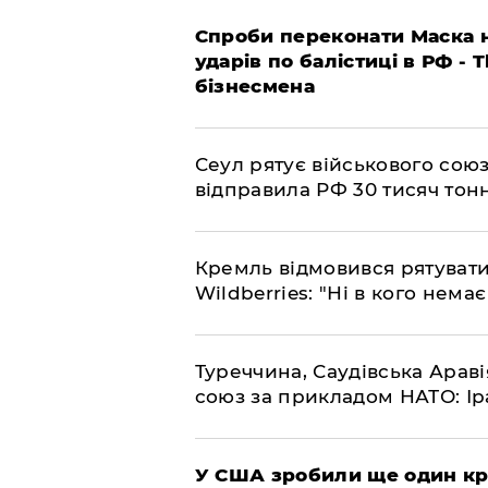
​Спроби переконати Маска н
ударів по балістиці в РФ - 
бізнесмена
​Сеул рятує військового со
відправила РФ 30 тисяч тон
​Кремль відмовився рятуват
Wildberries: "Ні в кого нема
​Туреччина, Саудівська Арав
союз за прикладом НАТО: Іра
​У США зробили ще один к