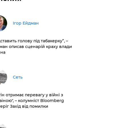
Ігор Ейдман
дставить голову під табакерку”, –
ман описав сценарій краху влади
іна
Сеть
ін отримає перевагу у війні з
аїною", – колумніст Bloomberg
теріг Захід від помилки