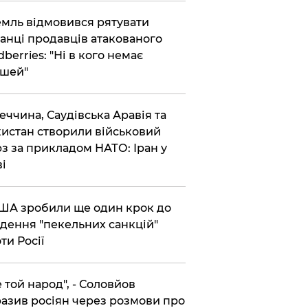
емль відмовився рятувати
анці продавців атакованого
dberries: "Ні в кого немає
шей"
реччина, Саудівська Аравія та
истан створили військовий
з за прикладом НАТО: Іран у
ві
США зробили ще один крок до
дення "пекельних санкцій"
ти Росії
Не той народ", - Соловйов
азив росіян через розмови про