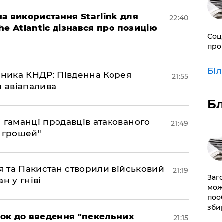
а використання Starlink для
22:40
The Atlantic дізнався про позицію
Соц
про
Бі
юзника КНДР: Південна Корея
21:55
н авіапалива
Б
и гаманці продавців атакованого
21:49
є грошей"
ія та Пакистан створили військовий
21:19
Заг
н у гніві
мож
поо
зби
рок до введення "пекельних
21:15