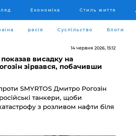
гляд
Економіка
Стиль життя
раїна
расія
Суспільство
Блоги
14 червня 2026, 15:12
 показав висадку на
Рогозін зірвався, побачивши
ї проти SMYRTOS Дмитро Рогозін
російські танкери, щоби
катастрофу з розливом нафти біля