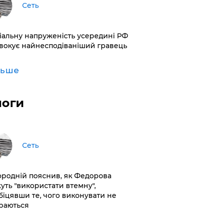
Сеть
іальну напруженість усередині РФ
вокує найнесподіваніший гравець
льше
логи
Сеть
ородній пояснив, як Федорова
уть "використати втемну",
біцявши те, чого виконувати не
раються