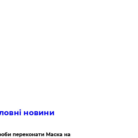
ловні новини
роби переконати Маска на