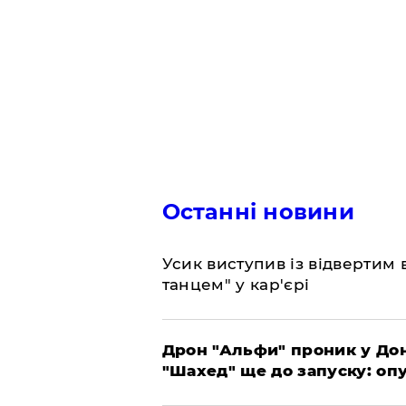
Останні новини
​Усик виступив із відвертим
танцем" у кар'єрі
​Дрон "Альфи" проник у До
"Шахед" ще до запуску: оп