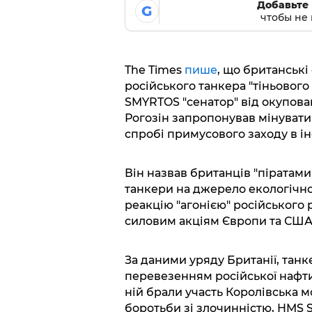
Добавьте 
G
чтобы не 
The Times
пише
, що британськ
російського танкера "тіньового
SMYRTOS "сенатор" від окупова
Рогозін запропонував мінувати
спробі примусового заходу в і
Він назвав британців "піратам
танкери на джерело екологічн
реакцію "агонією" російського
силовим акціям Європи та США
За даними уряду Британії, танке
перевезенням російської нафти
ній брали участь Королівська м
боротьби зі злочинністю, HMS S