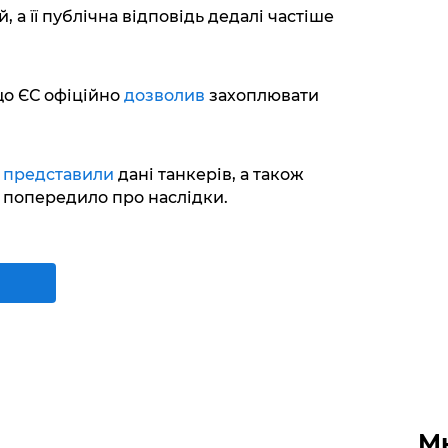
, а її публічна відповідь дедалі частіше
о ЄС офіційно
дозволив
захоплювати
Р
представили
дані танкерів, а також
 і попередило про наслідки.
М