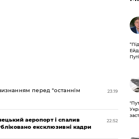
​“Пі
Ейд
Пут
 визнанням перед "останнім
23:19
"Пут
Укр
зас
нецький аеропорт і спалив
22:52
убліковано ексклюзивні кадри