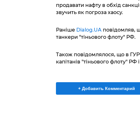
продавати нафту в обхід санкцій
звучить як погроза хаосу.
Раніше
Dialog.UA
повідомляв, щ
танкери "тіньового флоту" РФ.
Також повідомлялося, що в ГУ
капітанів "тіньового флоту" РФ
+ Добавить Комментарий