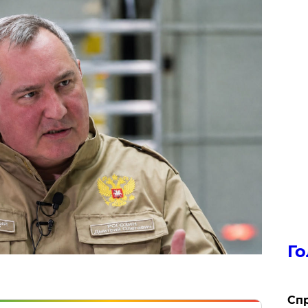
Го
​Сп