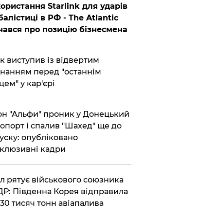
ористання Starlink для ударів
балістиці в РФ - The Atlantic
нався про позицію бізнесмена
ик виступив із відвертим
нанням перед "останнім
цем" у кар'єрі
он "Альфи" проник у Донецький
опорт і спалив "Шахед" ще до
уску: опубліковано
клюзивні кадри
ул рятує військового союзника
Р: Південна Корея відправила
30 тисяч тонн авіапалива