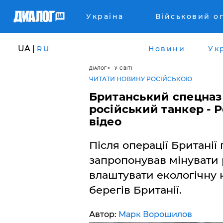
Україна
Військовий о
UA |
RU
Новини
Ук
ДІАЛОГ
У СВІТІ
ЧИТАТИ НОВИНУ РОСІЙСЬКОЮ
​Британський спецназ
російський танкер - 
відео
Після операції Британі
запропонував мінувати 
влаштувати екологічну 
берегів Британії.
Автор:
Марк Ворошилов