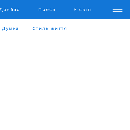
Донбас
Преса
У світі
Думка
Стиль життя