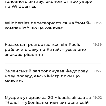
головного активу: економіст про удари
по Wildberries
​Wildberries перетворюється на "зомбі-
19:53
компанію": що це означає
​Казахстан розгортається від Росії,
19:39
роблячи ставку на Китай, – ухвалено
знакове рішення
​Зеленський запропонував Федорову
19:22
нову посаду, екс-міністр поки що
мовчить
​Мудрик уперше за 20 місяців зіграв за
19:02
"Челсі" – уболівальники винесли свій