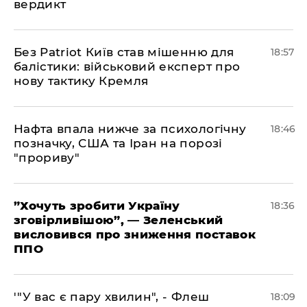
вердикт
​Без Patriot Київ став мішенню для
18:57
балістики: військовий експерт про
нову тактику Кремля
​Нафта впала нижче за психологічну
18:46
позначку, США та Іран на порозі
"прориву"
​”Хочуть зробити Україну
18:36
зговірливішою”, — Зеленський
висловився про зниження поставок
ППО
​'"У вас є пару хвилин", - Флеш
18:09