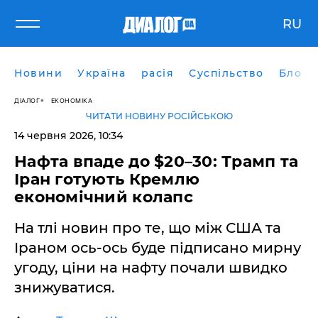
RU
Новини
Україна
расія
Суспільство
Блоги
ДІАЛОГ
ЕКОНОМІКА
ЧИТАТИ НОВИНУ РОСІЙСЬКОЮ
14 червня 2026, 10:34
​Нафта впаде до $20–30: Трамп та
Іран готують Кремлю
економічний колапс
На тлі новин про те, що між США та
Іраном ось-ось буде підписано мирну
угоду, ціни на нафту почали швидко
знижуватися.