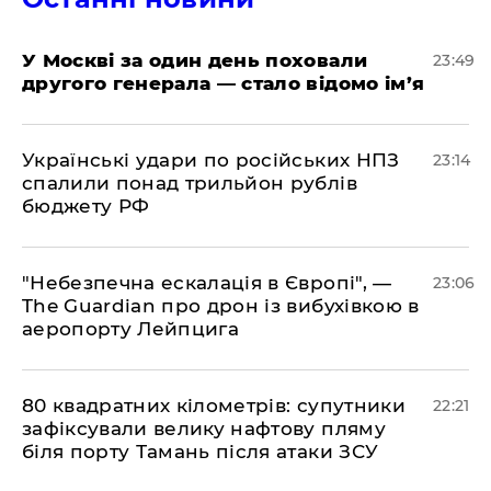
​У Москві за один день поховали
23:49
другого генерала — стало відомо ім’я
​Українські удари по російських НПЗ
23:14
спалили понад трильйон рублів
бюджету РФ
​"Небезпечна ескалація в Європі", —
23:06
The Guardian про дрон із вибухівкою в
аеропорту Лейпцига
​80 квадратних кілометрів: супутники
22:21
зафіксували велику нафтову пляму
біля порту Тамань після атаки ЗСУ