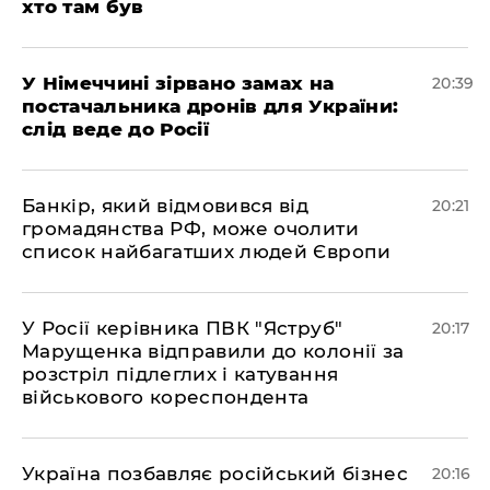
хто там був
​У Німеччині зірвано замах на
20:39
постачальника дронів для України:
слід веде до Росії
​Банкір, який відмовився від
20:21
громадянства РФ, може очолити
список найбагатших людей Європи
​У Росії керівника ПВК "Яструб"
20:17
Марущенка відправили до колонії за
розстріл підлеглих і катування
військового кореспондента
​Україна позбавляє російський бізнес
20:16