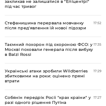
закликав не залишатися в "Епіцентрі"
під час тривог
​Стефанишина перервала мовчанку
17:52
після пред'явлення їй нової підозри
​Таємний похорон під охороною ФСО: у
17:35
Москві поховали генерала після вибуху
в Balzi Rossi
​Українські атаки зробили Wildberries
17:29
збитковими на роки: оцінено прямі
втрати
​Собянін передрік Росії "крах країни" у
17:27
разі одного рішення Путіна