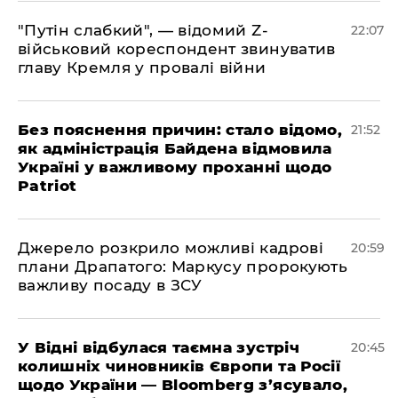
"Путін слабкий", — відомий Z-
22:07
військовий кореспондент звинуватив
главу Кремля у провалі війни
​Без пояснення причин: стало відомо,
21:52
як адміністрація Байдена відмовила
Україні у важливому проханні щодо
Patriot
​Джерело розкрило можливі кадрові
20:59
плани Драпатого: Маркусу пророкують
важливу посаду в ЗСУ
​У Відні відбулася таємна зустріч
20:45
колишніх чиновників Європи та Росії
щодо України — Bloomberg з’ясувало,