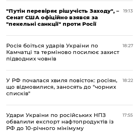
​"Путін перевіряє рішучість Заходу", –
19:13
Сенат США офіційно взявся за
"пекельні санкції" проти Росії
​Росія боїться ударів України по
18:27
Камчатці та терміново посилює захист
підводних човнів
​У РФ почалася хвиля повісток: росіян,
18:22
що відмовилися, заносять до "чорних
списків"
​Удари України по російських НПЗ
17:55
обвалили експорт нафтопродуктів із
РФ до 10-річного мінімуму