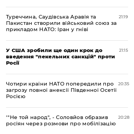
​Туреччина, Саудівська Аравія та
21:19
Пакистан створили військовий союз за
прикладом НАТО: Іран у гніві
​У США зробили ще один крок до
21:15
введення "пекельних санкцій" проти
Росії
​Чотири країни НАТО попередили про
20:35
загрозу повної анексії Південної Осетії
Росією
​'"Не той народ", - Соловйов образив
20:28
росіян через розмови про мобілізацію