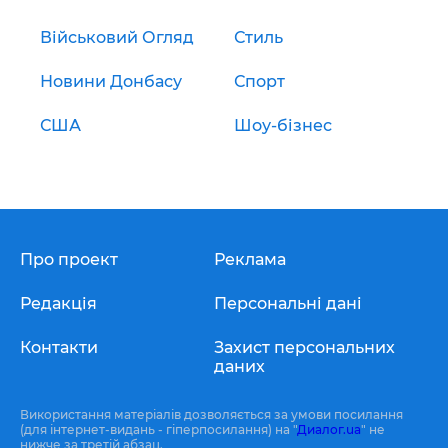
Військовий Огляд
Стиль
Новини Донбасу
Спорт
США
Шоу-бізнес
Про проект
Реклама
Редакція
Персональні дані
Контакти
Захист персональних
даних
Використання матеріалів дозволяється за умови посилання
(для інтернет-видань - гіперпосилання) на "
Диалог.ua
" не
нижче за третій абзац.