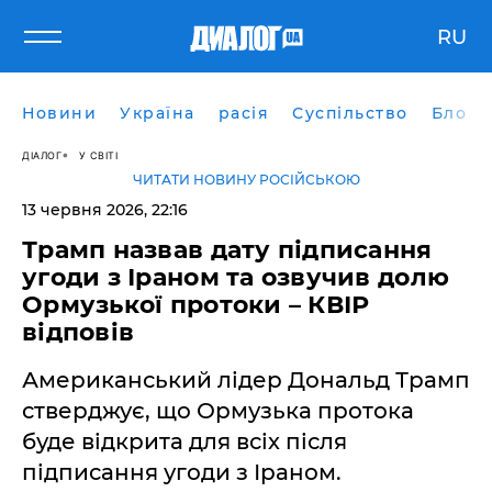
RU
Новини
Україна
расія
Суспільство
Блоги
ДІАЛОГ
У СВІТІ
ЧИТАТИ НОВИНУ РОСІЙСЬКОЮ
13 червня 2026, 22:16
​Трамп назвав дату підписання
угоди з Іраном та озвучив долю
Ормузької протоки – КВІР
відповів
Американський лідер Дональд Трамп
стверджує, що Ормузька протока
буде відкрита для всіх після
підписання угоди з Іраном.