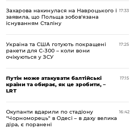
​Захарова накинулася на Навроцького і
17:33
заявила, що Польща зобов'язана
існуванням Сталіну
​Україна та США готують покращені
17:25
ракети для С-300 – коли вони
очікуються у ЗСУ
​Путін може атакувати балтійські
17:15
країни та обирає, як це зробити, –
LRT
​Окупанти вдарили по стадіону
16:42
"Чорноморець" в Одесі – в даху велика
діра, є поранені