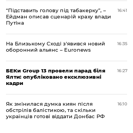
​“Підставить голову під табакерку”, –
16:41
Ейдман описав сценарій краху влади
Путіна
На Близькому Сході з'явився новий
16:35
оборонний альянс – Euronews
БЕКи Group 13 провели парад біля
16:27
Ялти: опубліковано ексклюзивні
кадри
Як змінилася думка киян після
16:10
обстрілів балістикою, та скільки
українців готові віддати Донбас РФ