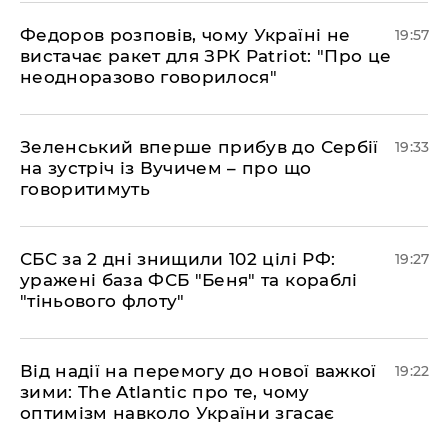
​Федоров розповів, чому Україні не
19:57
вистачає ракет для ЗРК Patriot: "Про це
неодноразово говорилося"
​Зеленський вперше прибув до Сербії
19:33
на зустріч із Вучичем – про що
говоритимуть
​СБС за 2 дні знищили 102 цілі РФ:
19:27
уражені база ФСБ "Беня" та кораблі
"тіньового флоту"
​Від надії на перемогу до нової важкої
19:22
зими: The Atlantic про те, чому
оптимізм навколо України згасає