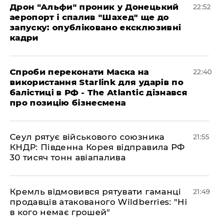
​Дрон "Альфи" проник у Донецький
22:52
аеропорт і спалив "Шахед" ще до
запуску: опубліковано ексклюзивні
кадри
​Спроби переконати Маска на
22:40
використання Starlink для ударів по
балістиці в РФ - The Atlantic дізнався
про позицію бізнесмена
​Сеул рятує військового союзника
21:55
КНДР: Південна Корея відправила РФ
30 тисяч тонн авіапалива
​Кремль відмовився рятувати гаманці
21:49
продавців атакованого Wildberries: "Ні
в кого немає грошей"