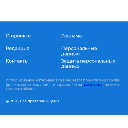
О проекте
Реклама
Редакция
Персональные
данные
Контакты
Защита персональных
данных
Использование материалов разрешается при условии ссылки
(для интернет-изданий - гиперссылки) на "
Диалог.ua
" не ниже
третьего абзаца.
� 2026,
Все права защищены.