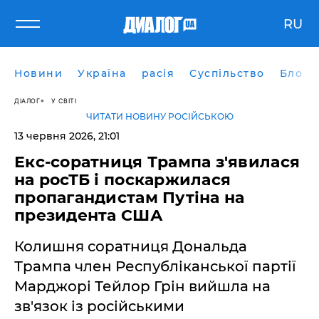
RU
Новини
Україна
расія
Суспільство
Блоги
ДІАЛОГ
У СВІТІ
ЧИТАТИ НОВИНУ РОСІЙСЬКОЮ
13 червня 2026, 21:01
​Екс-соратниця Трампа з'явилася
на росТБ і поскаржилася
пропагандистам Путіна на
президента США
Колишня соратниця Дональда
Трампа член Республіканської партії
Марджорі Тейлор Грін вийшла на
зв'язок із російськими