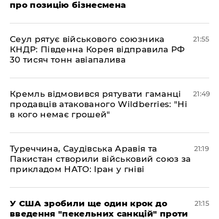
про позицію бізнесмена
​Сеул рятує військового союзника
21:55
КНДР: Південна Корея відправила РФ
30 тисяч тонн авіапалива
​Кремль відмовився рятувати гаманці
21:49
продавців атакованого Wildberries: "Ні
в кого немає грошей"
​Туреччина, Саудівська Аравія та
21:19
Пакистан створили військовий союз за
прикладом НАТО: Іран у гніві
​У США зробили ще один крок до
21:15
введення "пекельних санкцій" проти