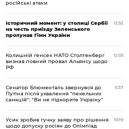
російські атаки
Історичний момент: у столиці Сербії
12:52
на честь приїзду Зеленського
пролунав Гімн України
Колишній генсек НАТО Столтенберг
12:05
визнав повний провал Альянсу щодо
РФ
Сенатор Блюменталь звернувся до
11:37
Путіна після ухвалення "пекельних
санкцій": "Ви не підкорите Україну"
Усик зробив гучну заяву про рішення
10:19
щодо допуску росіян до Олімпіад