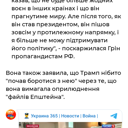
казав, що не буде більше жодних
воєн в інших країнах і що він
прагнутиме миру. Але після того, як
він став президентом, він пішов
зовсім у протилежному напрямку, і
я більше не можу підтримувати
його політику", - поскаржилася Грін
пропагандистам РФ.
Вона також заявила, що Трамп нібито
"почав боротися з нею" через те, що
вона вимагала оприлюднення
"файлів Епштейна".