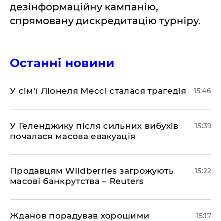
дезінформаційну кампанію,
спрямовану дискредитацію турніру.
Останні новини
У сім'ї Ліонеля Мессі сталася трагедія
15:46
У Геленджику після сильних вибухів
15:39
почалася масова евакуація
Продавцям Wildberries загрожують
15:22
масові банкрутства – Reuters
Жданов порадував хорошими
15:17