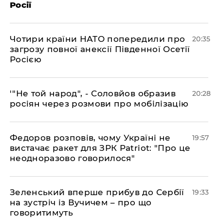
Росії
​Чотири країни НАТО попередили про
20:35
загрозу повної анексії Південної Осетії
Росією
​'"Не той народ", - Соловйов образив
20:28
росіян через розмови про мобілізацію
​Федоров розповів, чому Україні не
19:57
вистачає ракет для ЗРК Patriot: "Про це
неодноразово говорилося"
​Зеленський вперше прибув до Сербії
19:33
на зустріч із Вучичем – про що
говоритимуть