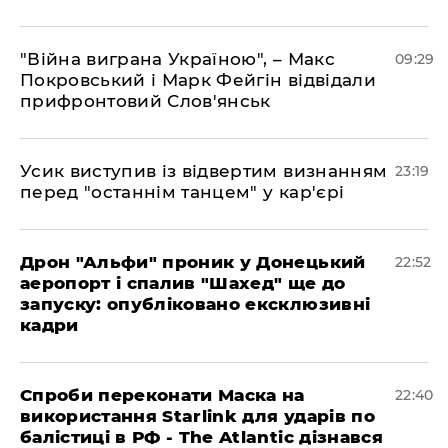
"Війна виграна Україною", – Макс
09:29
Покровський і Марк Фейгін відвідали
прифронтовий Слов'янськ
​Усик виступив із відвертим визнанням
23:19
перед "останнім танцем" у кар'єрі
​Дрон "Альфи" проник у Донецький
22:52
аеропорт і спалив "Шахед" ще до
запуску: опубліковано ексклюзивні
кадри
​Спроби переконати Маска на
22:40
використання Starlink для ударів по
балістиці в РФ - The Atlantic дізнався