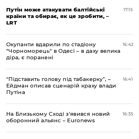
​Путін може атакувати балтійські
17:15
країни та обирає, як це зробити, –
LRT
​Окупанти вдарили по стадіону
16:42
"Чорноморець" в Одесі – в даху велика
діра, є поранені
​“Підставить голову під табакерку”, –
16:41
Ейдман описав сценарій краху влади
Путіна
На Близькому Сході з'явився новий
16:35
оборонний альянс – Euronews