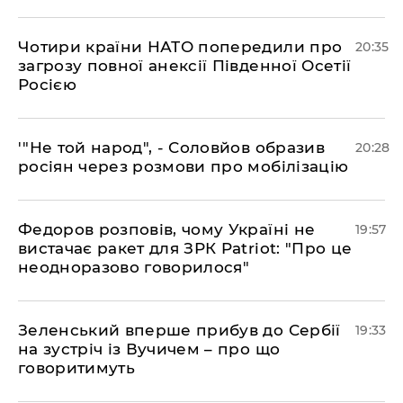
​Чотири країни НАТО попередили про
20:35
загрозу повної анексії Південної Осетії
Росією
​'"Не той народ", - Соловйов образив
20:28
росіян через розмови про мобілізацію
​Федоров розповів, чому Україні не
19:57
вистачає ракет для ЗРК Patriot: "Про це
неодноразово говорилося"
​Зеленський вперше прибув до Сербії
19:33
на зустріч із Вучичем – про що
говоритимуть