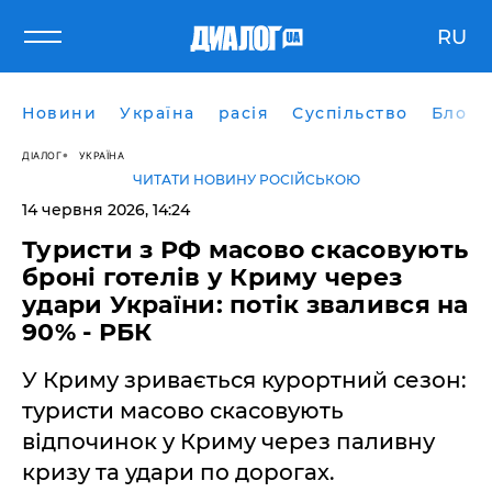
RU
Новини
Україна
расія
Суспільство
Блоги
ДІАЛОГ
УКРАЇНА
ЧИТАТИ НОВИНУ РОСІЙСЬКОЮ
14 червня 2026, 14:24
​Туристи з РФ масово скасовують
броні готелів у Криму через
удари України: потік звалився на
90% - РБК
У Криму зривається курортний сезон:
туристи масово скасовують
відпочинок у Криму через паливну
кризу та удари по дорогах.