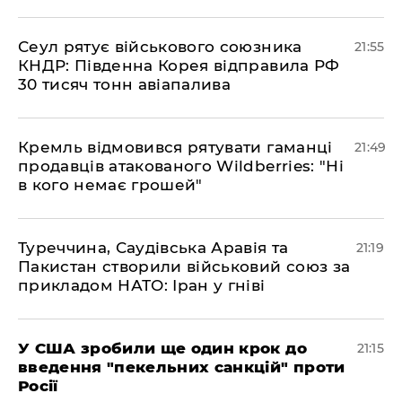
​Сеул рятує військового союзника
21:55
КНДР: Південна Корея відправила РФ
30 тисяч тонн авіапалива
​Кремль відмовився рятувати гаманці
21:49
продавців атакованого Wildberries: "Ні
в кого немає грошей"
​Туреччина, Саудівська Аравія та
21:19
Пакистан створили військовий союз за
прикладом НАТО: Іран у гніві
​У США зробили ще один крок до
21:15
введення "пекельних санкцій" проти
Росії