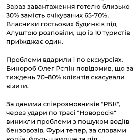
Зараз завантаження готелю близько
30% замість очікуваних 65-70%.
Власники гостьових будинків під
Алуштою розповіли, що із 10 туристів
приїжджає один.
Проблеми вдарили і по екскурсіях.
Винороб Олег Рєпін повідомив, що за
тиждень 70–80% клієнтів скасували
візити.
За даними співрозмовників "РБК",
через удари по трасі "Новоросія"
виникли проблеми з пошуком водіїв
бензовозів. Фури тепер, за словами
водіїв, йдуть швидше та під