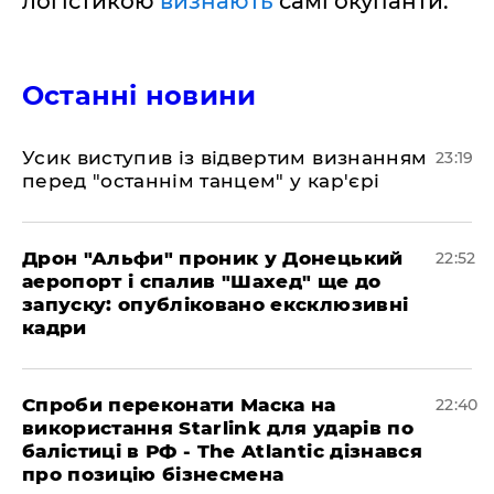
логістикою
визнають
самі окупанти.
Останні новини
​Усик виступив із відвертим визнанням
23:19
перед "останнім танцем" у кар'єрі
​Дрон "Альфи" проник у Донецький
22:52
аеропорт і спалив "Шахед" ще до
запуску: опубліковано ексклюзивні
кадри
​Спроби переконати Маска на
22:40
використання Starlink для ударів по
балістиці в РФ - The Atlantic дізнався
про позицію бізнесмена