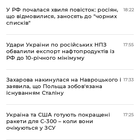
​У РФ почалася хвиля повісток: росіян,
18:22
що відмовилися, заносять до "чорних
списків"
​Удари України по російських НПЗ
17:55
обвалили експорт нафтопродуктів із
РФ до 10-річного мінімуму
​Захарова накинулася на Навроцького і
17:33
заявила, що Польща зобов'язана
існуванням Сталіну
​Україна та США готують покращені
17:25
ракети для С-300 – коли вони
очікуються у ЗСУ