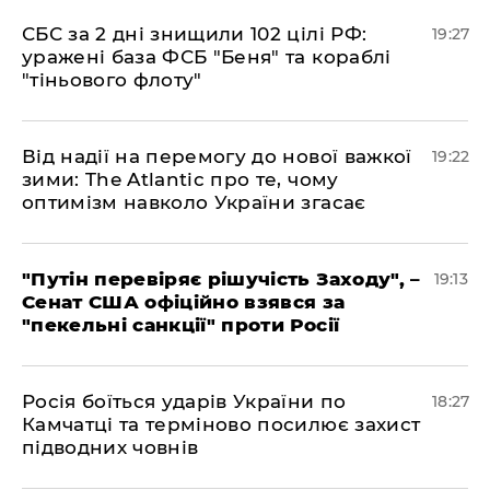
​СБС за 2 дні знищили 102 цілі РФ:
19:27
уражені база ФСБ "Беня" та кораблі
"тіньового флоту"
​Від надії на перемогу до нової важкої
19:22
зими: The Atlantic про те, чому
оптимізм навколо України згасає
​"Путін перевіряє рішучість Заходу", –
19:13
Сенат США офіційно взявся за
"пекельні санкції" проти Росії
​Росія боїться ударів України по
18:27
Камчатці та терміново посилює захист
підводних човнів