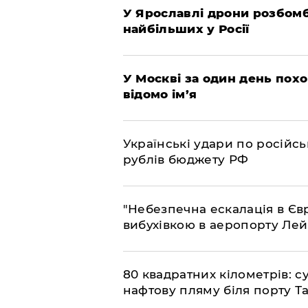
У Ярославлі дрони розбом
найбільших у Росії
​У Москві за один день пох
відомо ім’я
​Українські удари по росій
рублів бюджету РФ
​"Небезпечна ескалація в Єв
вибухівкою в аеропорту Ле
​80 квадратних кілометрів: 
нафтову пляму біля порту Т