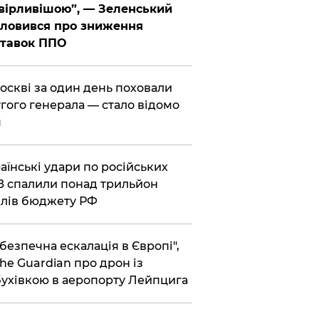
вірливішою”, — Зеленський
ловився про зниження
ставок ППО
Москві за один день поховали
гого генерала — стало відомо
я
раїнські удари по російських
 спалили понад трильйон
лів бюджету РФ
ебезпечна ескалація в Європі",
he Guardian про дрон із
ухівкою в аеропорту Лейпцига