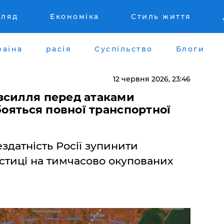
гляд
Економіка
Стиль життя
раїна
расія
Суспільство
Блоги
12 червня 2026, 23:46
зсилля перед атаками
бояться повної транспортної
здатність Росії зупинити
істиці на тимчасово окупованих