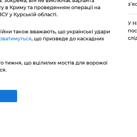
а. Зокрема, він не виключає варіанта
з’я
ту в Криму та проведенням операції на
ЗСУ у Курській області.
​У 
пос
війни також вважають, що українські удари
слі
юватимуться
, що призведе до каскадних
о тижня, що вцілилих мостів для ворожої
ся.