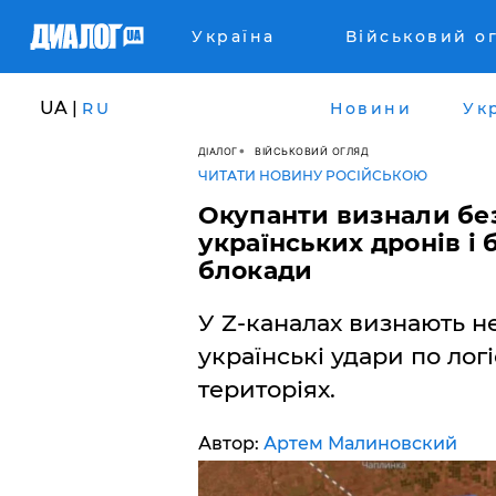
Україна
Військовий о
UA |
RU
Новини
Ук
ДІАЛОГ
ВІЙСЬКОВИЙ ОГЛЯД
ЧИТАТИ НОВИНУ РОСІЙСЬКОЮ
​Окупанти визнали бе
українських дронів і 
блокади
У Z-каналах визнають не
українські удари по лог
територіях.
Автор:
Артем Малиновский