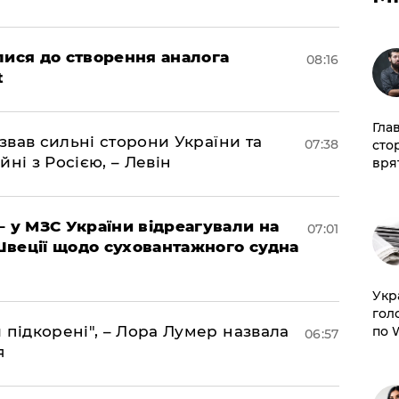
лися до створення аналога
08:16
t
Гла
азвав сильні сторони України та
07:38
сто
йні з Росією, – Левін
врят
– у МЗС України відреагували на
07:01
Швеції щодо суховантажного судна
​Ук
гол
 підкорені", – Лора Лумер назвала
по 
06:57
я