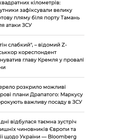
 квадратних кілометрів:
утники зафіксували велику
тову пляму біля порту Тамань
ля атаки ЗСУ
тін слабкий", – відомий Z-
ськкор кореспондент
нуватив главу Кремля у провалі
ни
ерело розкрило можливі
рові плани Драпатого: Маркусу
рокують важливу посаду в ЗСУ
Відні відбулася таємна зустріч
ишніх чиновників Європи та
ії щодо України — Bloomberg