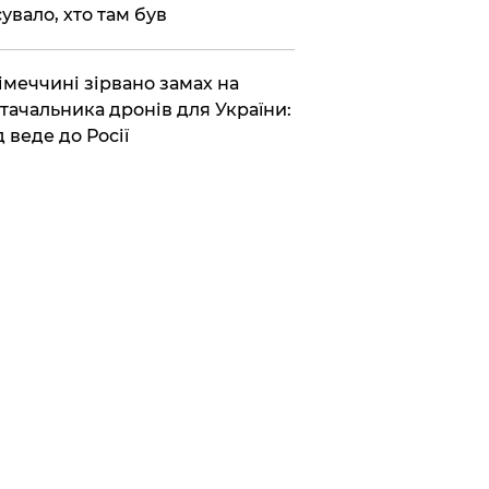
сувало, хто там був
Німеччині зірвано замах на
тачальника дронів для України:
д веде до Росії