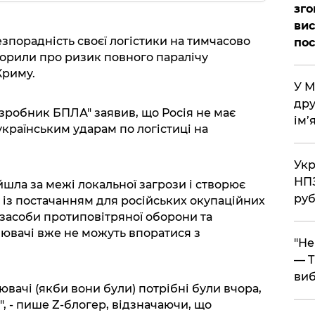
зго
вис
зпорадність своєї логістики на тимчасово
по
ворили про ризик повного паралічу
Криму.
​У 
дру
озробник БПЛА" заявив, що Росія не має
ім’
країнським ударам по логістиці на
​Ук
НПЗ
йшла за межі локальної загрози і створює
руб
із постачанням для російських окупаційних
, засоби протиповітряної оборони та
ювачі вже не можуть впоратися з
​"Н
— T
виб
вачі (якби вони були) потрібні були вчора,
, - пише Z-блогер, відзначаючи, що