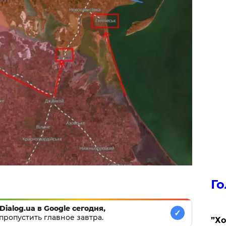
Го
Dialog.ua в Google сегодня,
✓
пропустить главное завтра.
​”Х