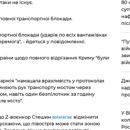
​80
таки не існує.
суп
наф
 повної транспортної блокади.
піс
портної блокади (ударів по всіх вантажівках
"Пу
еремога", - йдеться у повідомленні.
вій
зви
країни щодо повного відрізання Криму "були
вій
​Дж
 армія "намацала вразливість у протоколах
пиняють рух транспорту мостом через
кад
ом, навіть один безпілотник за годину
про
ле місто".
​У 
що Z-воєнкор Стешин
вимагає
відмінити
кол
ускаючи, що півострів може стати зоною
Рос