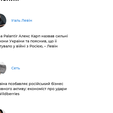
Ігаль Левін
ва Palantir Алекс Карп назвав сильні
рони України та пояснив, що її
увало у війні з Росією, – Левін
Сеть
раїна позбавляє російський бізнес
овного активу: економіст про удари
Wildberries