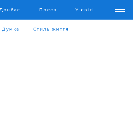
Донбас
Преса
У світі
Думка
Стиль життя