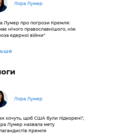
​Лора Лумер
а Лумер про погрози Кремля:
має нічого православнішого, ніж
роза ядерної війни"
льше
логи
​Лора Лумер
ни хочуть, щоб США були підкорені",
ора Лумер назвала мету
пагандистів Кремля