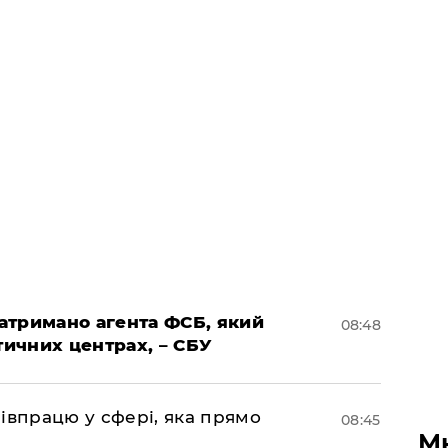
затримано агента ФСБ, який
08:48
тичних центрах, – СБУ
івпрацю у сфері, яка прямо
08:45
М