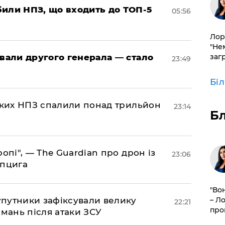
били НПЗ, що входить до ТОП-5
05:56
Лор
"Не
заг
овали другого генерала — стало
23:49
Бі
ських НПЗ спалили понад трильйон
23:14
Б
ропі", — The Guardian про дрон із
23:06
йпцига
"Во
– Л
супутники зафіксували велику
22:21
про
амань після атаки ЗСУ