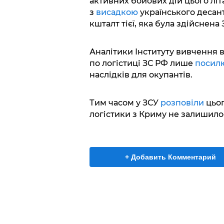
активних бойових дій цього літ
з
висадкою
українського десан
кшталт тієї, яка була здійснена 
Аналітики Інституту вивчення 
по логістиці ЗС РФ лише
посил
наслідків для окупантів.
Тим часом у ЗСУ
розповіли
цьог
логістики з Криму не залишило
+ Добавить Комментарий