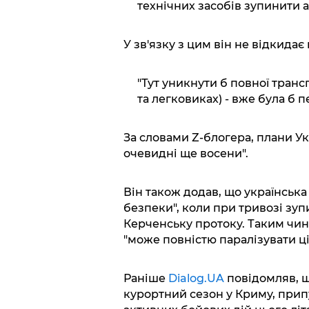
технічних засобів зупинити а
У зв'язку з цим він не відкидає
"Тут уникнути б повної транс
та легковиках) - вже була б п
За словами Z-блогера, плани У
очевидні ще восени".
Він також додав, що українська
безпеки", коли при тривозі зу
Керченську протоку. Таким чин
"може повністю паралізувати ці
Раніше
Dialog.UA
повідомляв, 
курортний сезон у Криму, прип