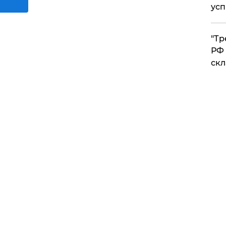
усп
​"Т
РФ 
скл