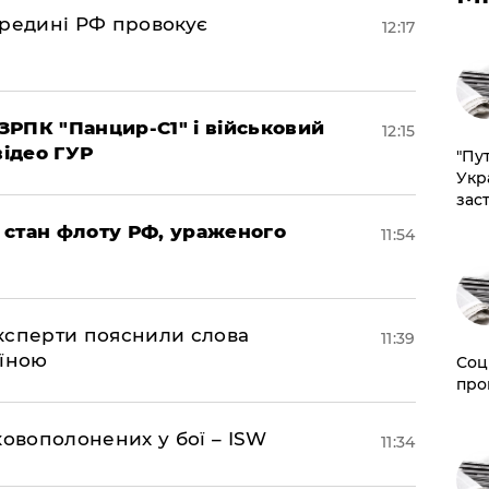
ередині РФ провокує
12:17
РПК "Панцир-С1" і військовий
12:15
відео ГУР
"Пут
Укр
зас
 стан флоту РФ, ураженого
11:54
експерти пояснили слова
11:39
аїною
Соц
про
ковополонених у бої – ISW
11:34