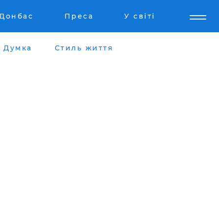
Донбас
Преса
У світі
Думка
Стиль життя