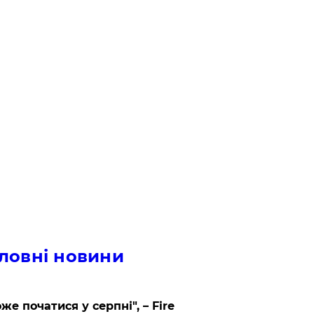
ловні новини
же початися у серпні", – Fire