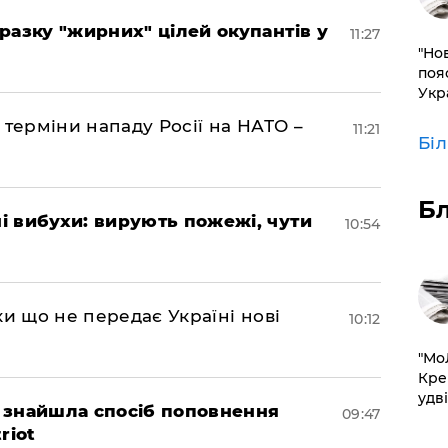
разку "жирних" цілей окупантів у
11:27
"Но
поя
Укр
 терміни нападу Росії на НАТО –
11:21
Бі
Б
 вибухи: вирують пожежі, чути
10:54
ки що не передає Україні нові
10:12
​"М
Кре
удві
 знайшла спосіб поповнення
09:47
riot