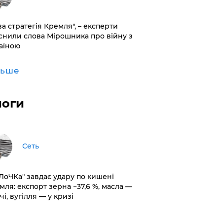
ва стратегія Кремля", – експерти
снили слова Мірошника про війну з
аїною
льше
логи
Сеть
оЛоЧКа" завдає удару по кишені
мля: експорт зерна −37,6 %, масла —
чі, вугілля — у кризі