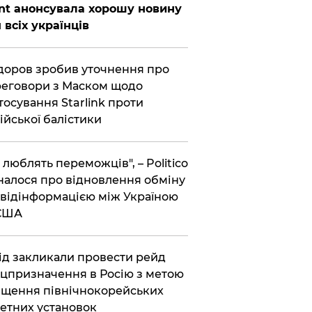
nt анонсувала хорошу новину
 всіх українців
оров зробив уточнення про
еговори з Маском щодо
тосування Starlink проти
ійської балістики
і люблять переможців", – Politico
налося про відновлення обміну
відінформацією між Україною
 США
хід закликали провести рейд
цпризначення в Росію з метою
щення північнокорейських
етних установок