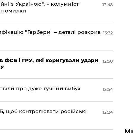
йні з Україною", – колумніст
13:48
д помилки
фікацію "Гербери" – деталі розкрив
13:32
в ФСБ і ГРУ, які коригували удари
12:58
БУ
овіли про дуже гучний вибух
12:54
Б, щоб контролювати російські
12:24
М