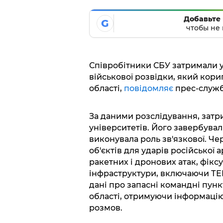
Добавьте 
G
чтобы не 
Співробітники СБУ затримали у 
військової розвідки, який кори
області,
повідомляє
прес-служб
За даними розслідування, затр
університетів. Його завербували
виконувала роль зв'язкової. Че
об'єктів для ударів російської 
ракетних і дронових атак, фік
інфраструктури, включаючи ТЕЦ,
дані про запасні командні пунк
області, отримуючи інформацію
розмов.