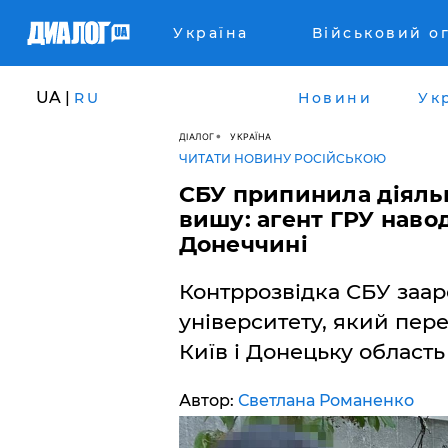
Україна
Військовий о
UA |
RU
Новини
Ук
ДІАЛОГ
УКРАЇНА
ЧИТАТИ НОВИНУ РОСІЙСЬКОЮ
СБУ припинила діяль
вишу: агент ГРУ наво
Донеччині
Контррозвідка СБУ заа
університету, який пер
Київ і Донецьку область
Автор:
Светлана Романенко