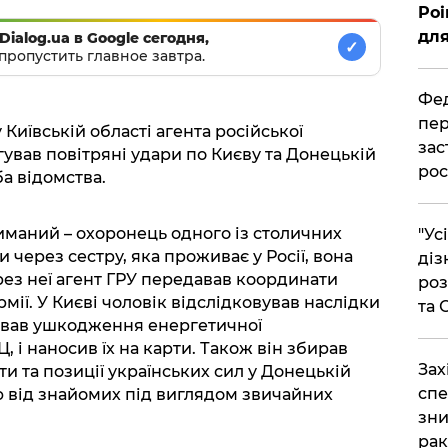
Poi
для
Dialog.ua в Google сегодня,
✓
пропустить главное завтра.
Фед
пер
Київській області агента російської
зас
гував повітряні удари по Києву та Донецькій
рос
а відомства.
иманий – охоронець одного із столичних
"Ус
 через сестру, яка проживає у Росії, вона
діз
рез неї агент ГРУ передавав координати
роз
армії. У Києві чоловік відслідковував наслідки
та
сував ушкодження енергетичної
 і наносив їх на карти. Також він збирав
​За
ти та позиції українських сил у Донецькій
спе
 від знайомих під виглядом звичайних
зни
рак