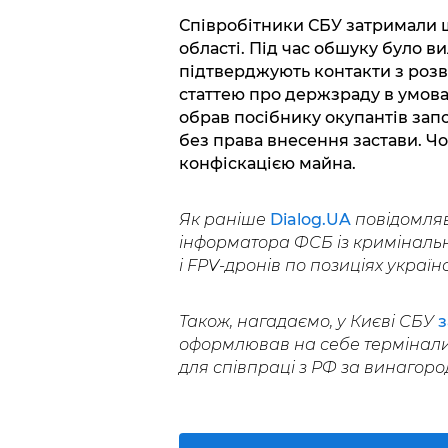
Співробітники СБУ затримали 
області. Під час обшуку було в
підтверджують контакти з розв
статтею про держзраду в умовах в
обрав посібнику окупантів зап
без права внесення застави. Чо
конфіскацією майна.
Як раніше
Dialog.UA
повідомля
інформатора ФСБ із кримінальн
і FPV-дронів по позиціях україн
Також, нагадаємо, у Києві СБУ
з
оформлював на себе термінали 
для співпраці з РФ за винагоро