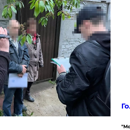
Го
"Мо