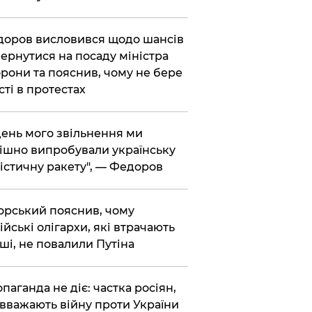
доров висловився щодо шансів
ернутися на посаду міністра
рони та пояснив, чому не бере
сті в протестах
 день мого звільнення ми
ішно випробували українську
істичну ракету", — Федоров
корський пояснив, чому
ійські олігархи, які втрачають
ші, не повалили Путіна
опаганда не діє: частка росіян,
 вважають війну проти України