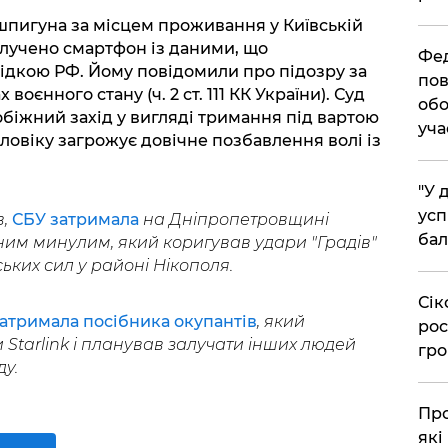
шпигуна за місцем проживання у Київській
илучено смартфон із даними, що
​Фе
ідкою РФ. Йому повідомили про підозру за
пов
оєнного стану (ч. 2 ст. 111 КК України). Суд
обо
обіжний захід у вигляді тримання під вартою
уча
ловіку загрожує довічне позбавлення волі із
​"У
усп
в,
СБУ затримала
на Дніпропетровщині
бал
им минулим, який коригував удари "Градів"
ських сил у районі Нікополя.
​Сі
атримала посібника окупантів
, який
рос
Starlink і планував залучати інших людей
гро
ду.
​Пр
які