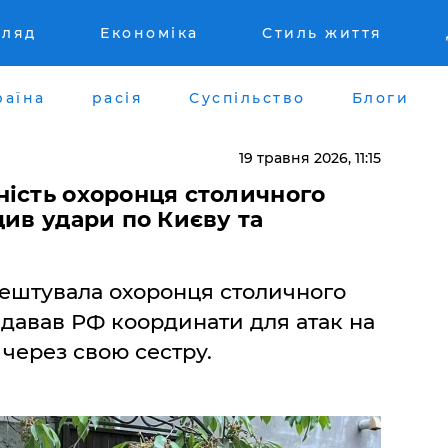
гляд
Економіка
Стиль життя
раїна
расія
Суспільство
Блоги
19 травня 2026, 11:15
ність охоронця столичного
див удари по Києву та
рештувала охоронця столичного
едавав РФ координати для атак на
 через свою сестру.