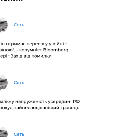
Сеть
ін отримає перевагу у війні з
аїною", – колумніст Bloomberg
теріг Захід від помилки
Сеть
іальну напруженість усередині РФ
вокує найнесподіваніший гравець
Сеть