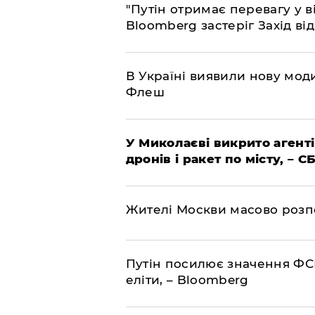
"Путін отримає перевагу у ві
Bloomberg застеріг Захід ві
В Україні виявили нову моди
Флеш
У Миколаєві викрито агенті
дронів і ракет по місту, – С
Жителі Москви масово розп
Путін посилює значення ФС
еліти, – Bloomberg