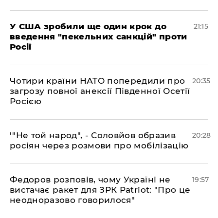
​У США зробили ще один крок до
21:15
введення "пекельних санкцій" проти
Росії
​Чотири країни НАТО попередили про
20:35
загрозу повної анексії Південної Осетії
Росією
​'"Не той народ", - Соловйов образив
20:28
росіян через розмови про мобілізацію
​Федоров розповів, чому Україні не
19:57
вистачає ракет для ЗРК Patriot: "Про це
неодноразово говорилося"