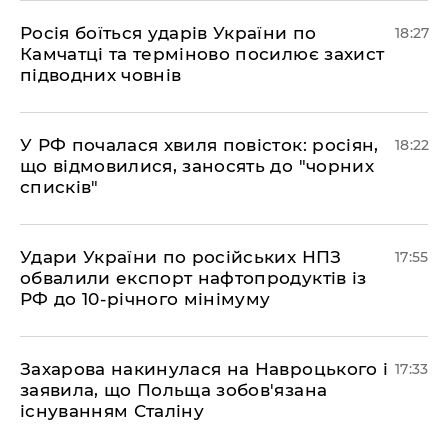
​Росія боїться ударів України по
18:27
Камчатці та терміново посилює захист
підводних човнів
​У РФ почалася хвиля повісток: росіян,
18:22
що відмовилися, заносять до "чорних
списків"
​Удари України по російських НПЗ
17:55
обвалили експорт нафтопродуктів із
РФ до 10-річного мінімуму
​Захарова накинулася на Навроцького і
17:33
заявила, що Польща зобов'язана
існуванням Сталіну