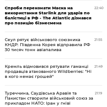
​Спроби переконати Маска на
22:40
використання Starlink для ударів по
балістиці в РФ - The Atlantic дізнався
про позицію бізнесмена
​Сеул рятує військового союзника
21:55
КНДР: Південна Корея відправила РФ
30 тисяч тонн авіапалива
​Кремль відмовився рятувати гаманці
21:49
продавців атакованого Wildberries: "Ні
в кого немає грошей"
​Туреччина, Саудівська Аравія та
21:19
Пакистан створили військовий союз за
прикладом НАТО: Іран у гніві