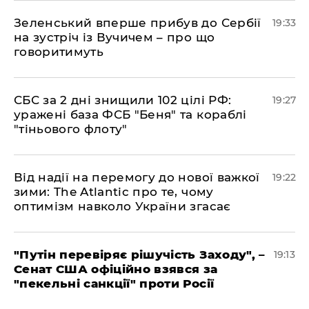
​Зеленський вперше прибув до Сербії
19:33
на зустріч із Вучичем – про що
говоритимуть
​СБС за 2 дні знищили 102 цілі РФ:
19:27
уражені база ФСБ "Беня" та кораблі
"тіньового флоту"
​Від надії на перемогу до нової важкої
19:22
зими: The Atlantic про те, чому
оптимізм навколо України згасає
​"Путін перевіряє рішучість Заходу", –
19:13
Сенат США офіційно взявся за
"пекельні санкції" проти Росії