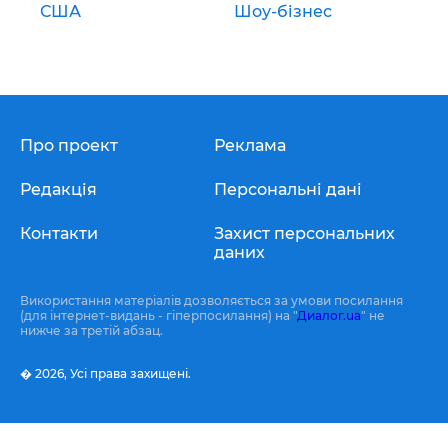
США
Шоу-бізнес
Про проект
Реклама
Редакція
Персональні дані
Контакти
Захист персональних
даних
Використання матеріалів дозволяється за умови посилання
(для інтернет-видань - гіперпосилання) на "
Диалог.ua
" не
нижче за третій абзац.
� 2026,
Усі права захищені.