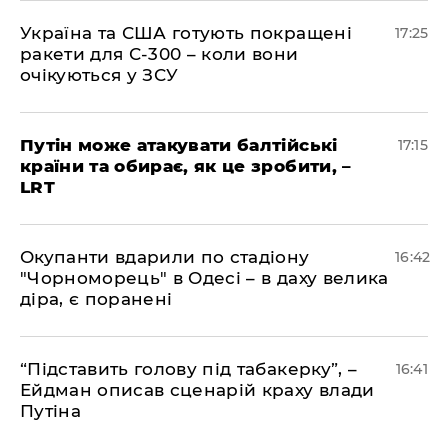
​Україна та США готують покращені
17:25
ракети для С-300 – коли вони
очікуються у ЗСУ
​Путін може атакувати балтійські
17:15
країни та обирає, як це зробити, –
LRT
​Окупанти вдарили по стадіону
16:42
"Чорноморець" в Одесі – в даху велика
діра, є поранені
​“Підставить голову під табакерку”, –
16:41
Ейдман описав сценарій краху влади
Путіна