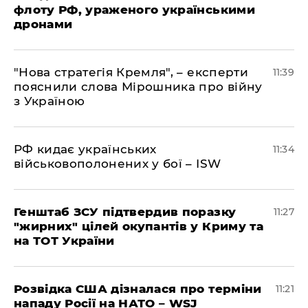
флоту РФ, ураженого українськими
дронами
"Нова стратегія Кремля", – експерти
11:39
пояснили слова Мірошника про війну
з Україною
РФ кидає українських
11:34
військовополонених у бої – ISW
Генштаб ЗСУ підтвердив поразку
11:27
"жирних" цілей окупантів у Криму та
на ТОТ України
Розвідка США дізналася про терміни
11:21
нападу Росії на НАТО – WSJ