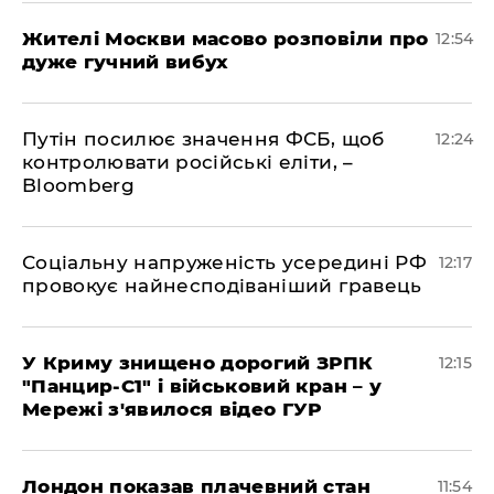
Жителі Москви масово розповіли про
12:54
дуже гучний вибух
Путін посилює значення ФСБ, щоб
12:24
контролювати російські еліти, –
Bloomberg
Соціальну напруженість усередині РФ
12:17
провокує найнесподіваніший гравець
У Криму знищено дорогий ЗРПК
12:15
"Панцир-С1" і військовий кран – у
Мережі з'явилося відео ГУР
Лондон показав плачевний стан
11:54