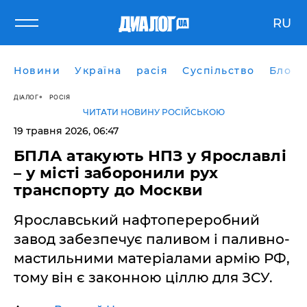
RU
Новини
Україна
расія
Суспільство
Блоги
ДІАЛОГ
РОСІЯ
ЧИТАТИ НОВИНУ РОСІЙСЬКОЮ
19 травня 2026, 06:47
БПЛА атакують НПЗ у Ярославлі
– у місті заборонили рух
транспорту до Москви
Ярославський нафтопереробний
завод забезпечує паливом і паливно-
мастильними матеріалами армію РФ,
тому він є законною ціллю для ЗСУ.