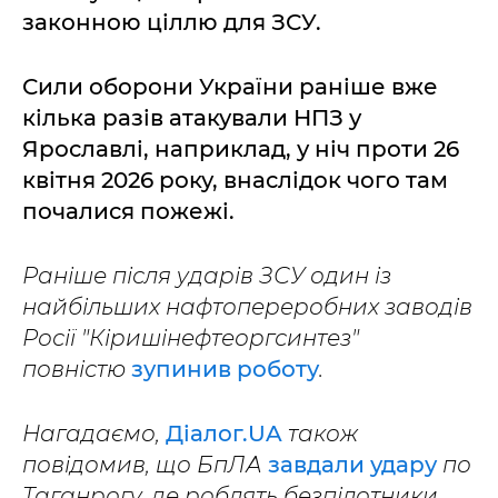
законною ціллю для ЗСУ.
Сили оборони України раніше вже
кілька разів атакували НПЗ у
Ярославлі, наприклад, у ніч проти 26
квітня 2026 року, внаслідок чого там
почалися пожежі.
Раніше після ударів ЗСУ один із
найбільших нафтопереробних заводів
Росії "Кіришінефтеоргсинтез"
повністю
зупинив роботу
.
Нагадаємо,
Діалог.UA
також
повідомив, що БпЛА
завдали удару
по
Таганрогу, де роблять безпілотники