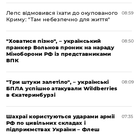
Лепс відмовився їхати до окупованого
08:59
Криму: "Там небезпечно для життя"
"Ховатися пізно", – український
08:50
пранкер Вольнов проник на нараду
Міноборони РФ із представниками
ВПК
"Три штуки залетіло", – українські
08:09
БПЛА успішно атакували Wildberries
в Єкатеринбурзі
Шахраї користуються ударами армії
07:35
РФ по цивільних складах і
підприємствах України – Флеш