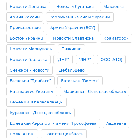
Новости Донецка
Новости Луганска
Макеевка
Армия России
Вооруженные силы Украины
Происшествия
Армия Украины (ВСУ)
Восток Украины
Новости Славянска
Краматорск
Новости Мариуполь
Енакиево
Новости Горловка
"ДНР"
"ЛНР"
ООС (АТО)
Снежное - новости
Дебальцево
Батальон "Донбасс"
Батальон "Восток"
Нацгвардия Украины
Марьинка - Донецкая область
Беженцы и переселенцы
Курахово - Донецкая область
Донецкий Аэропорт - имени Прокофьева
Авдеевка
Полк "Азов"
Новости Донбасса