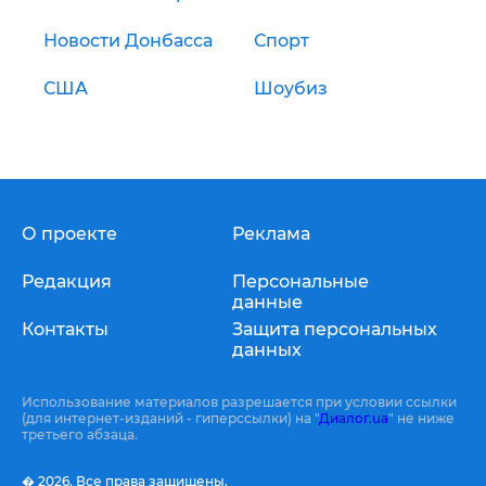
Новости Донбасса
Спорт
США
Шоубиз
О проекте
Реклама
Редакция
Персональные
данные
Контакты
Защита персональных
данных
Использование материалов разрешается при условии ссылки
(для интернет-изданий - гиперссылки) на "
Диалог.ua
" не ниже
третьего абзаца.
� 2026,
Все права защищены.