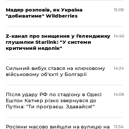
Мадяр розповів, як Україна
15:09
"добиватиме" Wildberries
Z-канал про знищення у Геленджику
14:40
глушилки Starlink: "У системи
критичний недолік"
Сильний вибух стався на ключовому
14:24
військовому об'єкті у Болгарії
Після удару РФ по стадіону в Одесі
14:09
Ештон Катчер різко звернувся до
Путіна: "Ти програєш. Здавайся!"
Росіяни масово вийшли на вулицю на
13:54