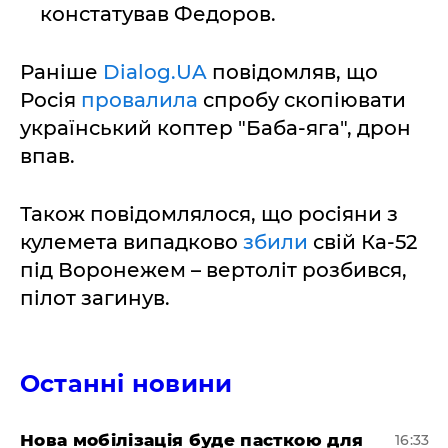
констатував Федоров.
Раніше
Dialog.UA
повідомляв, що
Росія
провалила
спробу скопіювати
український коптер "Баба-яга", дрон
впав.
Також повідомлялося, що росіяни з
кулемета випадково
збили
свій Ка-52
під Воронежем – вертоліт розбився,
пілот загинув.
Останні новини
Нова мобілізація буде пасткою для
16:33