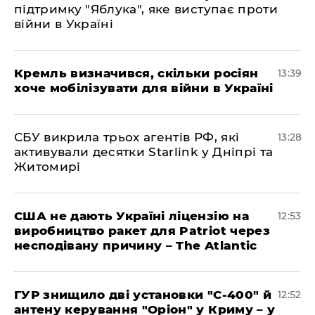
підтримку "Яблука", яке виступає проти
війни в Україні
Кремль визначився, скільки росіян
13:39
хоче мобілізувати для війни в Україні
СБУ викрила трьох агентів РФ, які
13:28
активували десятки Starlink у Дніпрі та
Житомирі
США не дають Україні ліцензію на
12:53
виробництво ракет для Patriot через
несподівану причину – The Atlantic
ГУР знищило дві установки "С-400" й
12:52
антену керування "Оріон" у Криму – у