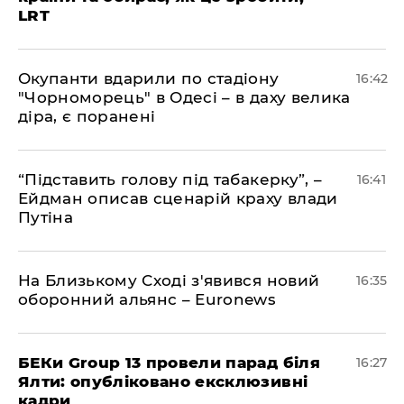
LRT
​Окупанти вдарили по стадіону
16:42
"Чорноморець" в Одесі – в даху велика
діра, є поранені
​“Підставить голову під табакерку”, –
16:41
Ейдман описав сценарій краху влади
Путіна
На Близькому Сході з'явився новий
16:35
оборонний альянс – Euronews
БЕКи Group 13 провели парад біля
16:27
Ялти: опубліковано ексклюзивні
кадри