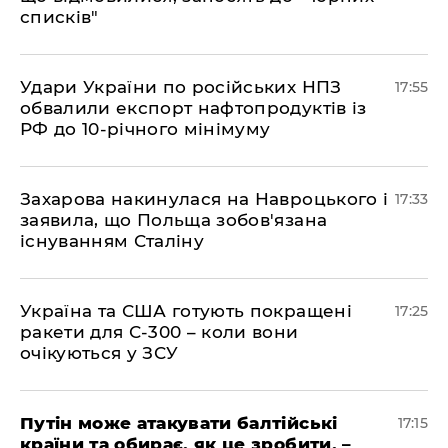
списків"
​Удари України по російських НПЗ
17:55
обвалили експорт нафтопродуктів із
РФ до 10-річного мінімуму
​Захарова накинулася на Навроцького і
17:33
заявила, що Польща зобов'язана
існуванням Сталіну
​Україна та США готують покращені
17:25
ракети для С-300 – коли вони
очікуються у ЗСУ
​Путін може атакувати балтійські
17:15
країни та обирає, як це зробити, –