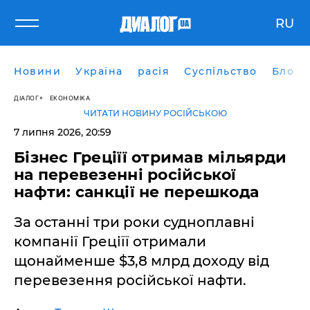
RU
Новини
Україна
расія
Суспільство
Блоги
ДІАЛОГ
ЕКОНОМІКА
ЧИТАТИ НОВИНУ РОСІЙСЬКОЮ
7 липня 2026, 20:59
Бізнес Греціїї отримав мільярди
на перевезенні російської
нафти: санкції не перешкода
За останні три роки судноплавні
компанії Греціїї отримали
щонайменше $3,8 млрд доходу від
перевезення російської нафти.