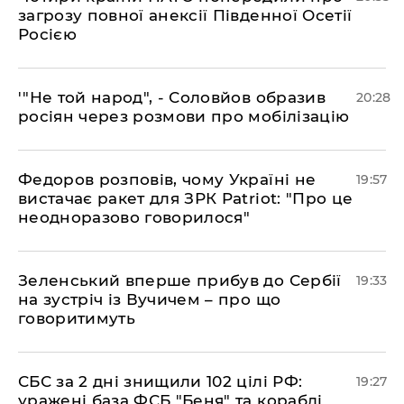
загрозу повної анексії Південної Осетії
Росією
​'"Не той народ", - Соловйов образив
20:28
росіян через розмови про мобілізацію
​Федоров розповів, чому Україні не
19:57
вистачає ракет для ЗРК Patriot: "Про це
неодноразово говорилося"
​Зеленський вперше прибув до Сербії
19:33
на зустріч із Вучичем – про що
говоритимуть
​СБС за 2 дні знищили 102 цілі РФ:
19:27
уражені база ФСБ "Беня" та кораблі