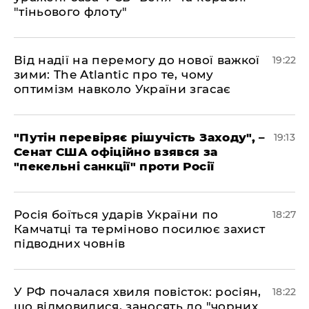
"тіньового флоту"
​Від надії на перемогу до нової важкої
19:22
зими: The Atlantic про те, чому
оптимізм навколо України згасає
​"Путін перевіряє рішучість Заходу", –
19:13
Сенат США офіційно взявся за
"пекельні санкції" проти Росії
​Росія боїться ударів України по
18:27
Камчатці та терміново посилює захист
підводних човнів
​У РФ почалася хвиля повісток: росіян,
18:22
що відмовилися, заносять до "чорних