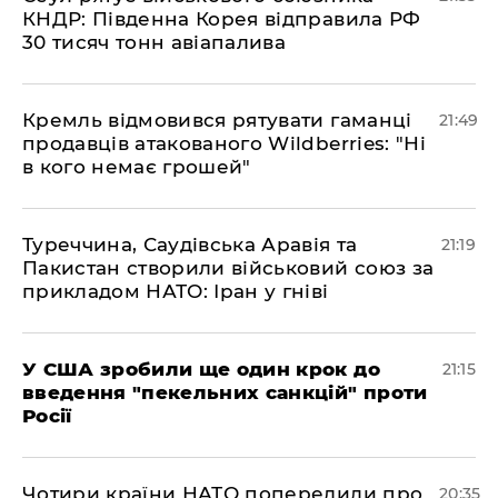
КНДР: Південна Корея відправила РФ
30 тисяч тонн авіапалива
​Кремль відмовився рятувати гаманці
21:49
продавців атакованого Wildberries: "Ні
в кого немає грошей"
​Туреччина, Саудівська Аравія та
21:19
Пакистан створили військовий союз за
прикладом НАТО: Іран у гніві
​У США зробили ще один крок до
21:15
введення "пекельних санкцій" проти
Росії
​Чотири країни НАТО попередили про
20:35