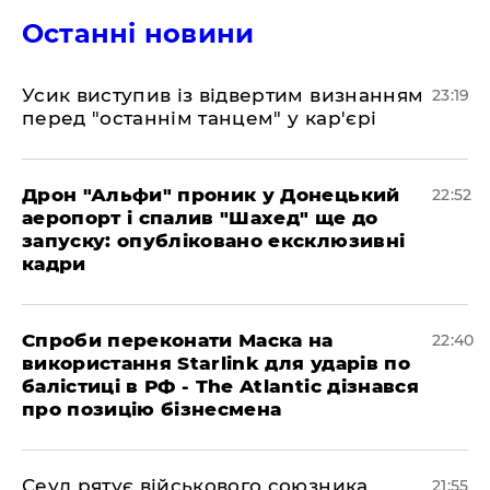
Останні новини
​Усик виступив із відвертим визнанням
23:19
перед "останнім танцем" у кар'єрі
​Дрон "Альфи" проник у Донецький
22:52
аеропорт і спалив "Шахед" ще до
запуску: опубліковано ексклюзивні
кадри
​Спроби переконати Маска на
22:40
використання Starlink для ударів по
балістиці в РФ - The Atlantic дізнався
про позицію бізнесмена
​Сеул рятує військового союзника
21:55