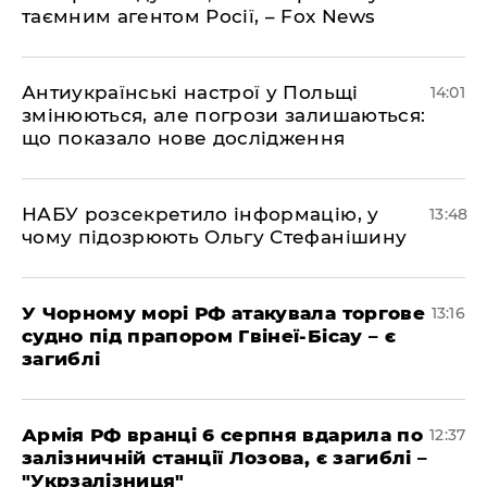
таємним агентом Росії, – Fox News
Антиукраїнські настрої у Польщі
14:01
змінюються, але погрози залишаються:
що показало нове дослідження
НАБУ розсекретило інформацію, у
13:48
чому підозрюють Ольгу Стефанішину
У Чорному морі РФ атакувала торгове
13:16
судно під прапором Гвінеї-Бісау – є
загиблі
Армія РФ вранці 6 серпня вдарила по
12:37
залізничній станції Лозова, є загиблі –
"Укрзалізниця"