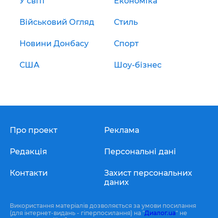
У світі
Економіка
Військовий Огляд
Стиль
Новини Донбасу
Спорт
США
Шоу-бізнес
Про проект
Реклама
Редакція
Персональні дані
Контакти
Захист персональних
даних
Використання матеріалів дозволяється за умови посилання
(для інтернет-видань - гіперпосилання) на "
Диалог.ua
" не