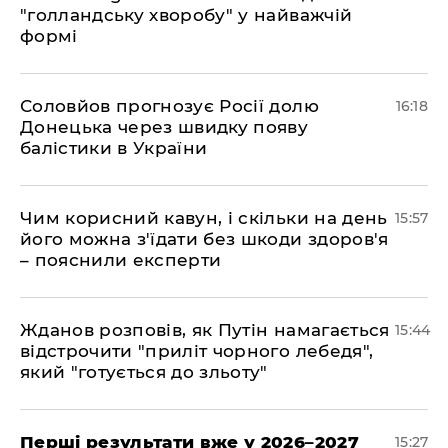
"голландську хворобу" у найважчій
формі
Соловйов прогнозує Росії долю
16:18
Донецька через швидку появу
балістики в України
Чим корисний кавун, і скільки на день
15:57
його можна з'їдати без шкоди здоров'я
– пояснили експерти
Жданов розповів, як Путін намагається
15:44
відстрочити "приліт чорного лебедя",
який "готується до зльоту"
Перші результати вже у 2026–2027
15:27