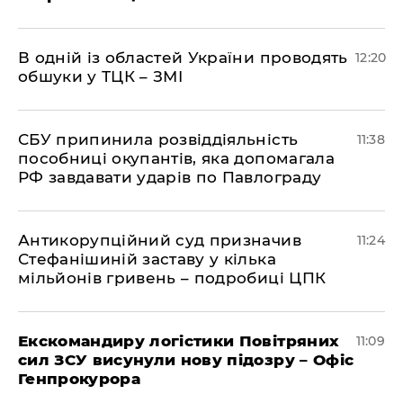
В одній із областей України проводять
12:20
обшуки у ТЦК – ЗМІ
СБУ припинила розвіддіяльність
11:38
пособниці окупантів, яка допомагала
РФ завдавати ударів по Павлограду
Антикорупційний суд призначив
11:24
Стефанішиній заставу у кілька
мільйонів гривень – подробиці ЦПК
Екскомандиру логістики Повітряних
11:09
сил ЗСУ висунули нову підозру – Офіс
Генпрокурора