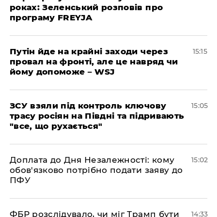
роках: Зеленський розповів про
програму FREYJA
Путін йде на крайні заходи через
15:15
провал на фронті, але це навряд чи
йому допоможе – WSJ
ЗСУ взяли під контроль ключову
15:05
трасу росіян на Півдні та підривають
"все, що рухається"
Доплата до Дня Незалежності: кому
15:02
обов'язково потрібно подати заяву до
ПФУ
ФБР розслідувало, чи міг Трамп бути
14:33