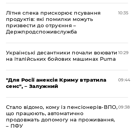
Літня спека прискорює псування
10:35
продуктів: які помилки можуть
призвести до отруєння –
Держпродспоживслужба
Українські десантники почали воювати
10:29
на італійських бойових машинах Puma
"Для Росії анексія Криму втратила
09:44
сенс", – Залужний
Стало відомо, кому із пенсіонерів-ВПО,
09:38
що працюють, автоматично
продовжать допомогу на проживання,
– ПФУ