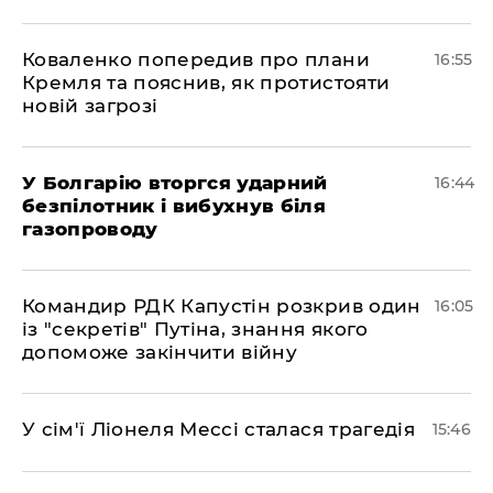
Коваленко попередив про плани
16:55
Кремля та пояснив, як протистояти
новій загрозі
У Болгарію вторгся ударний
16:44
безпілотник і вибухнув біля
газопроводу
Командир РДК Капустін розкрив один
16:05
із "секретів" Путіна, знання якого
допоможе закінчити війну
У сім'ї Ліонеля Мессі сталася трагедія
15:46