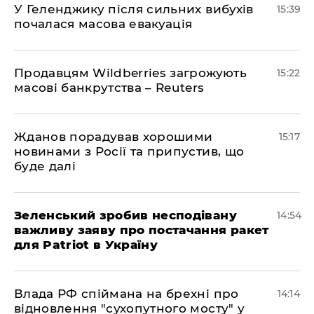
У Геленджику після сильних вибухів
15:39
почалася масова евакуація
Продавцям Wildberries загрожують
15:22
масові банкрутства – Reuters
Жданов порадував хорошими
15:17
новинами з Росії та припустив, що
буде далі
Зеленський зробив несподівану
14:54
важливу заяву про постачання ракет
для Patriot в Україну
Влада РФ спіймана на брехні про
14:14
відновлення "сухопутного мосту" у