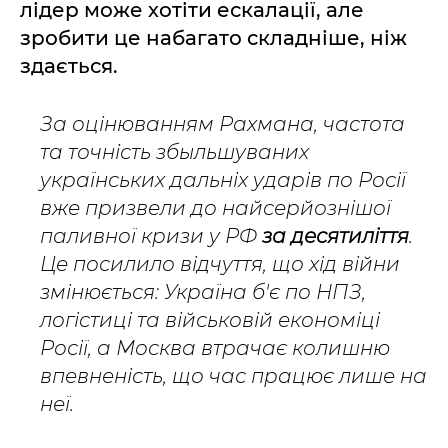
лідер може хотіти ескалації, але
зробити це набагато складніше, ніж
здається.
За оцінюванням Рахмана, частота
та точність збыльшуваних
українських дальніх ударів по Росії
вже призвели до найсерйознішої
паливної кризи у РФ
за десятиліття
.
Це посилило відчуття, що хід війни
змінюється: Україна б'є по НПЗ,
логістиці та військовій економіці
Росії, а Москва втрачає колишню
впевненість, що час працює лише на
неї.