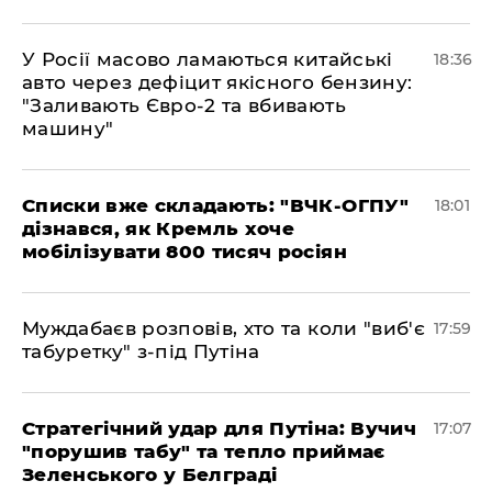
У Росії масово ламаються китайські
18:36
авто через дефіцит якісного бензину:
"Заливають Євро-2 та вбивають
машину"
Списки вже складають: "ВЧК-ОГПУ"
18:01
дізнався, як Кремль хоче
мобілізувати 800 тисяч росіян
Муждабаєв розповів, хто та коли "виб'є
17:59
табуретку" з-під Путіна
Стратегічний удар для Путіна: Вучич
17:07
"порушив табу" та тепло приймає
Зеленського у Белграді