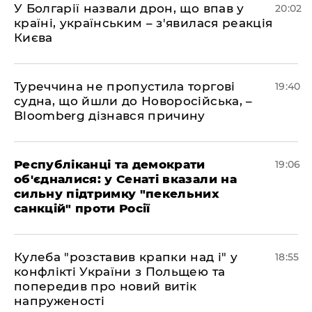
У Болгарії назвали дрон, що впав у
20:02
країні, українським – з'явилася реакція
Києва
Туреччина не пропустила торгові
19:40
судна, що йшли до Новоросійська, –
Bloomberg дізнався причину
Республіканці та демократи
19:06
об'єдналися: у Сенаті вказали на
сильну підтримку "пекельних
санкцій" проти Росії
Кулеба "розставив крапки над і" у
18:55
конфлікті України з Польщею та
попередив про новий витік
напруженості