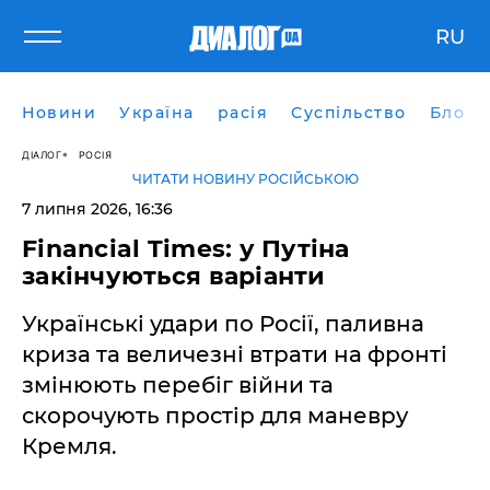
RU
Новини
Україна
расія
Суспільство
Блоги
ДІАЛОГ
РОСІЯ
ЧИТАТИ НОВИНУ РОСІЙСЬКОЮ
7 липня 2026, 16:36
Financial Times: у Путіна
закінчуються варіанти
Українські удари по Росії, паливна
криза та величезні втрати на фронті
змінюють перебіг війни та
скорочують простір для маневру
Кремля.