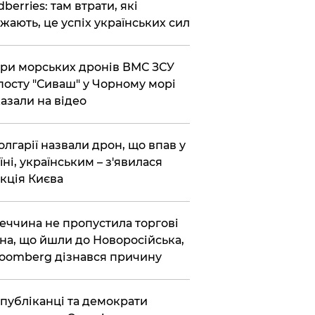
dberries: там втрати, які
жають, це успіх українських сил
ри морських дронів ВМС ЗСУ
посту "Сиваш" у Чорному морі
азали на відео
олгарії назвали дрон, що впав у
їні, українським – з'явилася
кція Києва
еччина не пропустила торгові
на, що йшли до Новоросійська,
loomberg дізнався причину
публіканці та демократи