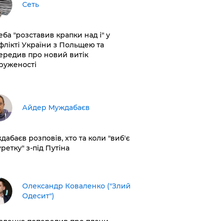
Сеть
еба "розставив крапки над і" у
флікті України з Польщею та
ередив про новий витік
руженості
Айдер Муждабаєв
дабаєв розповів, хто та коли "виб'є
ретку" з-під Путіна
Олександр Коваленко ("Злий
Одесит")