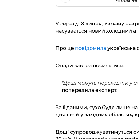
чтобы не 
У середу, 8 липня, Україну накр
насувається новий холодний а
Про це
повідомила
українська 
Опади завтра посиляться.
"Дощі можуть переходити у си
попередила експерт.
За її даними, сухо буде лише на
дня ще й у західних областях, к
Дощі супроводжуватимуться си