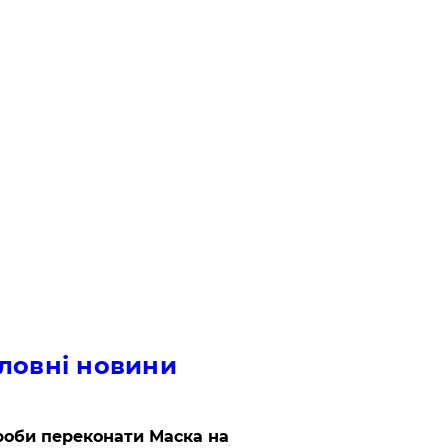
ловні новини
роби переконати Маска на