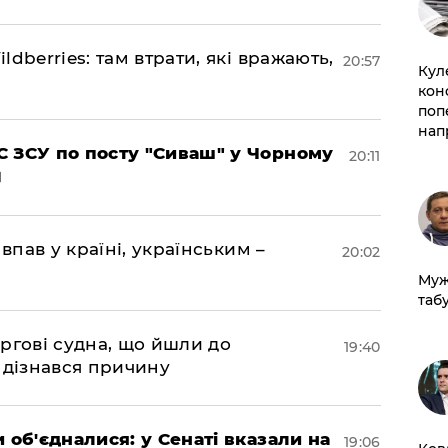
dberries: там втрати, які вражають,
20:57
Кул
кон
поп
нап
 ЗСУ по посту "Сиваш" у Чорному
20:11
впав у країні, українським –
20:02
Муж
табу
ргові судна, що йшли до
19:40
 дізнався причину
 об'єдналися: у Сенаті вказали на
19:06