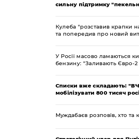
сильну підтримку "пекельни
Кулеба "розставив крапки на
та попередив про новий вит
У Росії масово ламаються ки
бензину: "Заливають Євро-2
Списки вже складають: "ВЧ
мобілізувати 800 тисяч рос
Муждабаєв розповів, хто та к