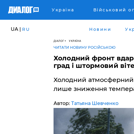
Україна
Військовий о
UA |
RU
Новини
Ук
ДІАЛОГ
УКРАЇНА
ЧИТАТИ НОВИНУ РОСІЙСЬКОЮ
Холодний фронт вдарит
град і штормовий віт
Холодний атмосферний 
лише зниження температ
Автор:
Татьяна Шевченко