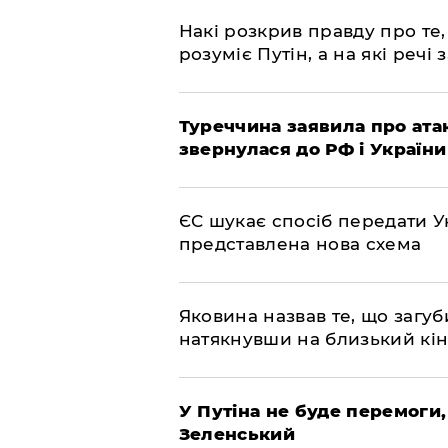
Накі розкрив правду про те,
розуміє Путін, а на які речі
Туреччина заявила про атак
звернулася до РФ і України
ЄС шукає спосіб передати Ук
представлена ​​нова схема
Яковина назвав те, що загуб
натякнувши на близький кі
У Путіна не буде перемоги,
Зеленський