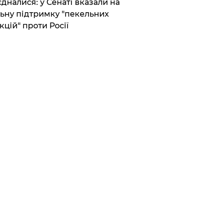
єдналися: у Сенаті вказали на
ьну підтримку "пекельних
кцій" проти Росії