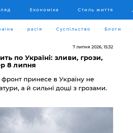
гляд
Економіка
Стиль життя
раїна
расія
Суспільство
Блоги
7 липня 2026, 15:32
ь по Україні: зливи, грози,
ер 8 липня
фронт принесе в Україну не
ури, а й сильні дощі з грозами.