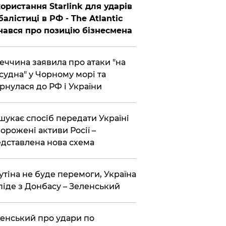
ористання Starlink для ударів
балістиці в РФ - The Atlantic
нався про позицію бізнесмена
еччина заявила про атаки "на
 судна" у Чорному морі та
рнулася до РФ і України
шукає спосіб передати Україні
орожені активи Росії –
дставлена ​​нова схема
утіна не буде перемоги, Україна
піде з Донбасу – Зеленський
енський про удари по