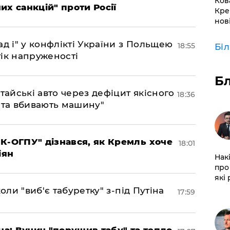
Ков
х санкцій" проти Росії
Кре
нов
д і" у конфлікті України з Польщею
18:55
Бі
ік напруженості
Б
тайські авто через дефіцит якісного
18:36
 та вбивають машину"
К-ОГПУ" дізнався, як Кремль хоче
18:01
іян
Нак
про 
які
оли "виб'є табуретку" з-під Путіна
17:59