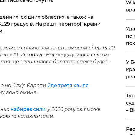
ршитись самопочуття.
Wil
вра
денних, східних областях, а також на
29 градусів. На решті території країни
Уда
и.
по 
пок
 можлива сильна злива, штормовий вітер 15-20
віжо +20...21 градус. Насолоджуємося свіжим
липня ще залишилося багатота спека буде",
-
У Б
кра
реа
о на Захід Європи
йде третя хвиля
ну вона омине.
Тур
суд
іньо
набирає сили
: у 2026 році світ може
– B
кою та катаклізмами.
Рес