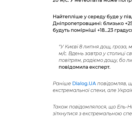
20 м/с. У метеопатів може погі
Найтепліше у середу буде у пів
Дніпропетровщині: близько +25…
будуть помірніші +18…23 градус
"У Києві 8 липня дощ, гроза,
м/с. Вдень завтра у столиці с
повітрям, радіємо дощу, бо 
повідомила експерт.
Раніше
Dialog.UA
повідомляв, щ
екстремальної спеки, але Украї
Також повідомлялося, що Ель-Н
зіткнутися з екстремальною спе