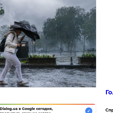
Го
Dialog.ua в Google сегодня,
​Сп
✓