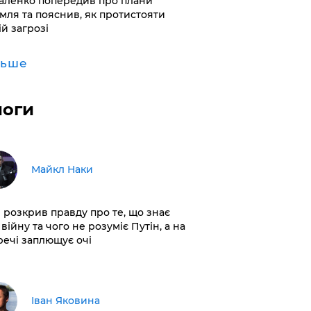
аленко попередив про плани
мля та пояснив, як протистояти
ій загрозі
льше
логи
Майкл Наки
і розкрив правду про те, що знає
війну та чого не розуміє Путін, а на
 речі заплющує очі
Іван Яковина