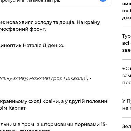
пропустить главное завтра.
вик
по 
діз
иє нова хвиля холоду та дощів. На країну
тмосферний фронт.
Тур
всі
синоптик Наталія Діденко.
зве
ЄС 
зам
льну зливу, можливі град і шквали"
, -
пре
У П
 крайньому сході країни, а у другій половині
не 
рім Карпат.
льним вітром із штормовими поривами 15-
Зел