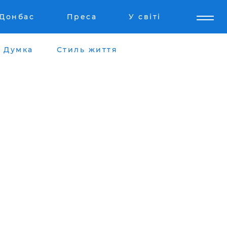
Донбас
Преса
У світі
Думка
Стиль життя