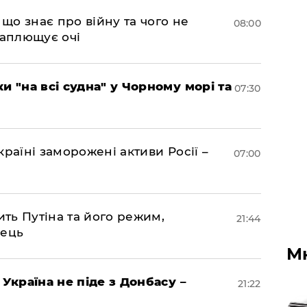
 що знає про війну та чого не
08:00
 заплющує очі
и "на всі судна" у Чорному морі та
07:30
раїні заморожені активи Росії –
07:00
ить Путіна та його режим,
21:44
нець
М
 Україна не піде з Донбасу –
21:22