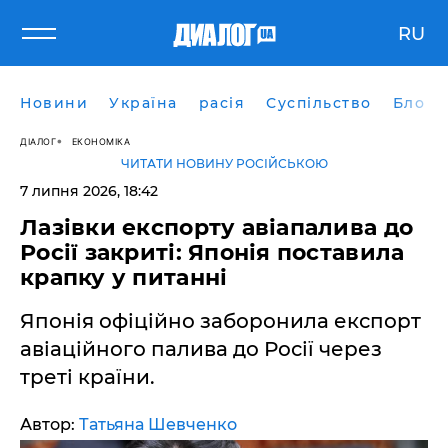
RU
Новини
Україна
расія
Суспільство
Блоги
ДІАЛОГ
ЕКОНОМІКА
ЧИТАТИ НОВИНУ РОСІЙСЬКОЮ
7 липня 2026, 18:42
​Лазівки експорту авіапалива до
Росії закриті: Японія поставила
крапку у питанні
Японія офіційно заборонила експорт
авіаційного палива до Росії через
треті країни.
Автор:
Татьяна Шевченко