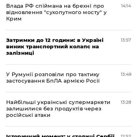
Влада РФ спіймана на брехні про
14:14
відновлення "сухопутного мосту" у
Крим
Затримки до 12 години: в Україні
13:57
виник транспортний колапс на
залізниці
У Румунії розповіли про тактику
13:49
застосування БпЛА армією Росії
Найбільші українські супермаркети
13:28
залишилися без продуктів через
російські атаки
Історичний момент: у столиці Сербії
12:52