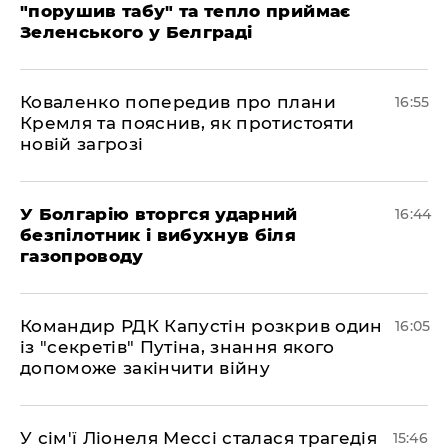
"порушив табу" та тепло приймає
Зеленського у Белграді
Коваленко попередив про плани
16:55
Кремля та пояснив, як протистояти
новій загрозі
У Болгарію вторгся ударний
16:44
безпілотник і вибухнув біля
газопроводу
Командир РДК Капустін розкрив один
16:05
із "секретів" Путіна, знання якого
допоможе закінчити війну
У сім'ї Ліонеля Мессі сталася трагедія
15:46