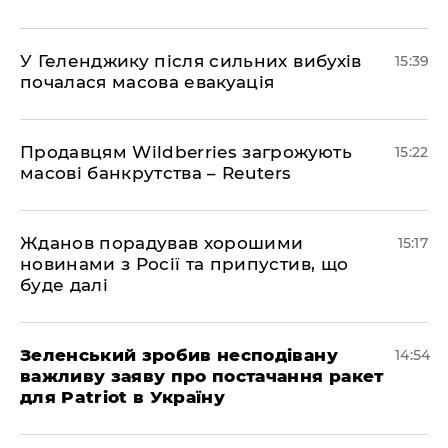
У Геленджику після сильних вибухів
15:39
почалася масова евакуація
Продавцям Wildberries загрожують
15:22
масові банкрутства – Reuters
Жданов порадував хорошими
15:17
новинами з Росії та припустив, що
буде далі
Зеленський зробив несподівану
14:54
важливу заяву про постачання ракет
для Patriot в Україну