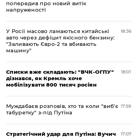
попередив про новий витік
напруженості
У Росії масово ламаються китайські
18:36
авто через дефіцит якісного бензину:
"Заливають Євро-2 та вбивають
машину"
Списки вже складають: "ВЧК-ОГПУ"
18:01
дізнався, як Кремль хоче
мобілізувати 800 тисяч росіян
Муждабаєв розповів, хто та коли "виб'є
17:59
табуретку" з-під Путіна
Стратегічний удар для Путіна: Вучич
17:07