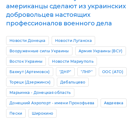
американцы сделают из украинских
добровольцев настоящих
профессионалов военного дела
Новости Донецка
Новости Луганска
Вооруженные силы Украины
Армия Украины (ВСУ)
Восток Украины
Новости Мариуполь
Бахмут (Артемовск)
"ДНР"
"ЛНР"
ООС (АТО)
Торецк (Дзержинск)
Дебальцево
Марьинка - Донецкая область
Донецкий Аэропорт - имени Прокофьева
Авдеевка
Пески
Широкино