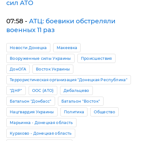
сил АТО
07:58 -
АТЦ: боевики обстреляли
военных 11 раз
Новости Донецка
Макеевка
Вооруженные силы Украины
Происшествия
ДонОГА
Восток Украины
Террористическая организация "Донецкая Республика"
"ДНР"
ООС (АТО)
Дебальцево
Батальон "Донбасс"
Батальон "Восток"
Нацгвардия Украины
Политика
Общество
Марьинка - Донецкая область
Курахово - Донецкая область