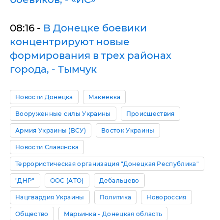
08:16 -
В Донецке боевики
концентрируют новые
формирования в трех районах
города, - Тымчук
Новости Донецка
Макеевка
Вооруженные силы Украины
Происшествия
Армия Украины (ВСУ)
Восток Украины
Новости Славянска
Террористическая организация "Донецкая Республика"
"ДНР"
ООС (АТО)
Дебальцево
Нацгвардия Украины
Политика
Новороссия
Общество
Марьинка - Донецкая область