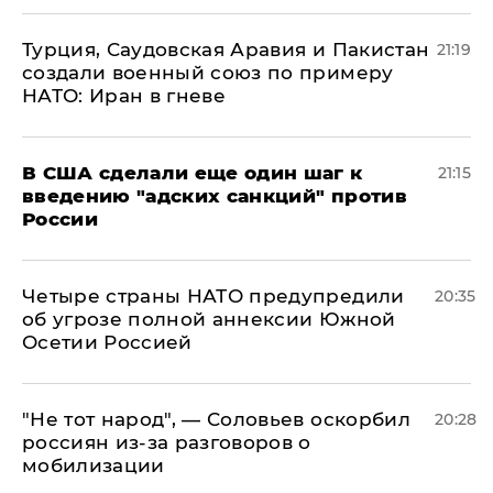
Турция, Саудовская Аравия и Пакистан
21:19
создали военный союз по примеру
НАТО: Иран в гневе
В США сделали еще один шаг к
21:15
введению "адских санкций" против
России
Четыре страны НАТО предупредили
20:35
об угрозе полной аннексии Южной
Осетии Россией
​"Не тот народ", — Соловьев оскорбил
20:28
россиян из-за разговоров о
мобилизации