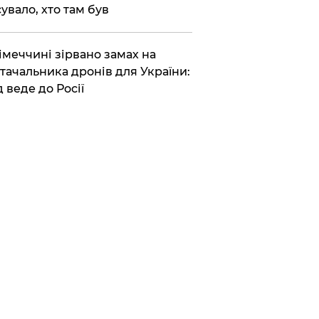
сувало, хто там був
Німеччині зірвано замах на
тачальника дронів для України:
д веде до Росії