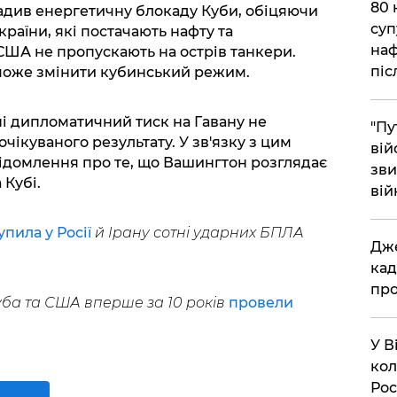
​80
вадив енергетичну блокаду Куби, обіцяючи
суп
країни, які постачають нафту та
наф
США не пропускають на острів танкери.
піс
може змінити кубинський режим.
ні дипломатичний тиск на Гавану не
"Пу
ікуваного результату. У зв'язку з цим
вій
відомлення про те, що Вашингтон розглядає
зви
 Кубі.
вій
упила у Росії
й Ірану сотні ударних БПЛА
​Дж
кад
про
уба та США вперше за 10 років
провели
​У 
кол
Рос