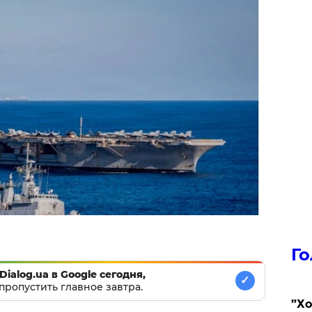
Го
Dialog.ua в Google сегодня,
✓
пропустить главное завтра.
​”Х