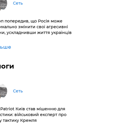
Сеть
рп попередив, що Росія може
икально змінити свої агресивні
ни, ускладнивши життя українців
льше
логи
Сеть
 Patriot Київ став мішенню для
істики: військовий експерт про
у тактику Кремля