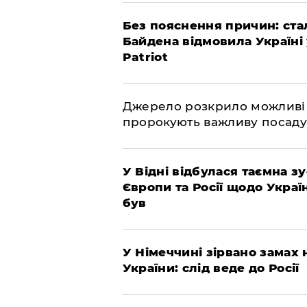
​Без пояснення причин: ста
Байдена відмовила Україні
Patriot
​Джерело розкрило можливі
пророкують важливу посаду
​У Відні відбулася таємна 
Європи та Росії щодо Украї
був
​У Німеччині зірвано замах
України: слід веде до Росії