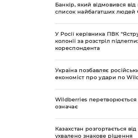
​Банкір, який відмовився ві
список найбагатших людей
​У Росії керівника ПВК "Яс
колонії за розстріл підлегли
кореспондента
​Україна позбавляє російськ
економіст про удари по Wild
​Wildberries перетворюється
означає
​Казахстан розгортається від 
ухвалено знакове рішення