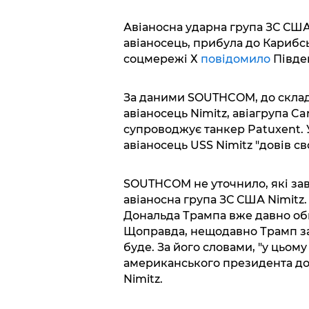
Авіаносна ударна група ЗС США
авіаносець, прибула до Карибсь
соцмережі Х
повідомило
Півде
За даними SOUTHCOM, до складу
авіаносець Nimitz, авіагрупа Carr
супроводжує танкер Patuxent. 
авіаносець USS Nimitz "довів св
SOUTHCOM не уточнило, які за
авіаносна група ЗС США Nimitz
Дональда Трампа вже давно обг
Щоправда, нещодавно Трамп зая
буде. За його словами, "у цьому
американського президента до
Nimitz.