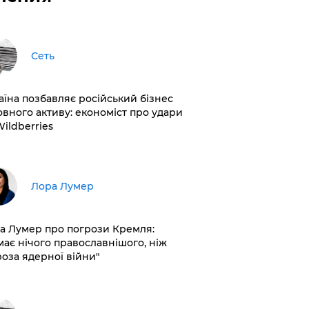
Сеть
раїна позбавляє російський бізнес
овного активу: економіст про удари
Wildberries
​Лора Лумер
а Лумер про погрози Кремля:
має нічого православнішого, ніж
роза ядерної війни"