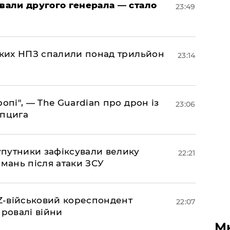
овали другого генерала — стало
23:49
ських НПЗ спалили понад трильйон
23:14
ропі", — The Guardian про дрон із
23:06
йпцига
супутники зафіксували велику
22:21
амань після атаки ЗСУ
 Z-військовий кореспондент
22:07
провалі війни
М