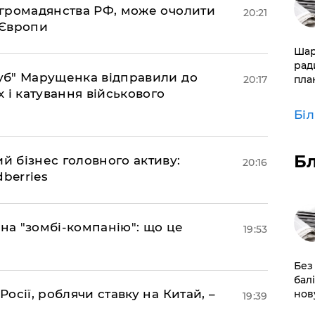
д громадянства РФ, може очолити
20:21
 Європи
​Ша
рад
труб" Марущенка відправили до
20:17
пла
х і катування військового
Бі
Б
ий бізнес головного активу:
20:16
berries
 на "зомбі-компанію": що це
19:53
​Без
бал
Росії, роблячи ставку на Китай, –
нов
19:39