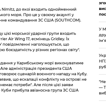
зго
вис
 Nimitz, до якої входить однойменний
по
кого моря. Про це у своєму акаунті у
нне командування ЗС США (SOUTHCOM).
​У 
 цієї морської ударної групи входить
дру
ier Air Wing 17, есмінець Gridley. Їх
ім’
У повідомленні наголошується, що
ою боєздатність у різних регіонах світу".
​Ук
НПЗ
вдання у Карибському морі виконуватиме
руб
. Але адміністрація президента США
оворює сценарій воєнного нападу на Кубу.
вив, що ескалації конфлікту на острові не
​"Н
 немає потреби". Але після цієї заяви
— T
 Куби прибула авіаносна група ЗС США
виб