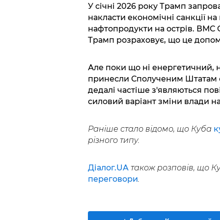
У січні 2026 року Трамп запро
накласти економічні санкції на 
нафтопродукти на острів. ВМС 
Трамп розраховує, що це допо
Але поки що ні енергетичний, 
принесли Сполученим Штатам оч
дедалі частіше з'являються по
силовий варіант зміни влади на
Раніше стало відомо, що Куба
к
різного типу.
Діалог.UA
також розповів, що К
переговори
.