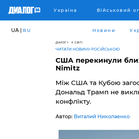
Україна
Військовий о
UA |
RU
Новини
Ук
ДІАЛОГ
У СВІТІ
ЧИТАТИ НОВИНУ РОСІЙСЬКОЮ
США перекинули ближ
Nimitz
Між США та Кубою загос
Дональд Трамп не викл
конфлікту.
Автор:
Виталий Николаенко