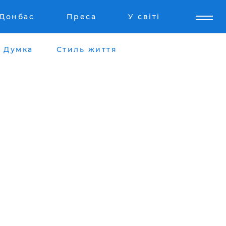
Донбас
Преса
У світі
Думка
Стиль життя