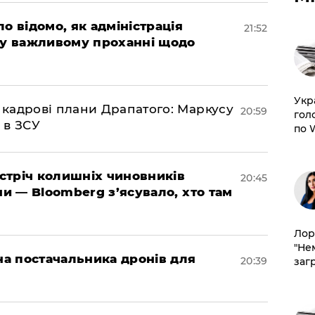
ло відомо, як адміністрація
21:52
 у важливому проханні щодо
​Ук
 кадрові плани Драпатого: Маркусу
20:59
гол
 в ЗСУ
по 
зустріч колишніх чиновників
20:45
ни — Bloomberg з’ясувало, хто там
Лор
"Не
 на постачальника дронів для
20:39
заг