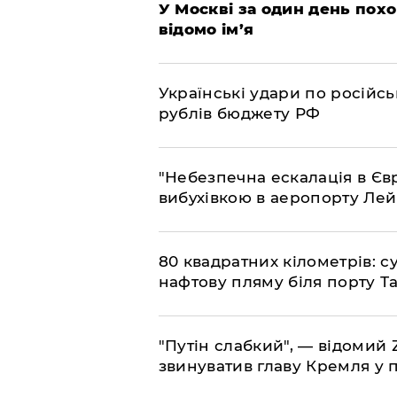
​У Москві за один день пох
відомо ім’я
​Українські удари по росій
рублів бюджету РФ
​"Небезпечна ескалація в Єв
вибухівкою в аеропорту Ле
​80 квадратних кілометрів: 
нафтову пляму біля порту Т
"Путін слабкий", — відомий
звинуватив главу Кремля у 