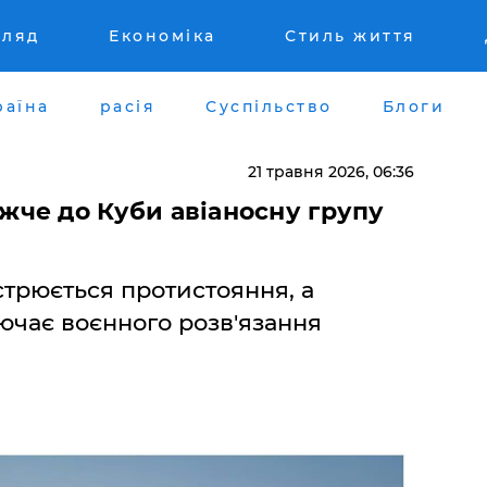
гляд
Економіка
Стиль життя
раїна
расія
Суспільство
Блоги
21 травня 2026, 06:36
че до Куби авіаносну групу
трюється протистояння, а
ючає воєнного розв'язання