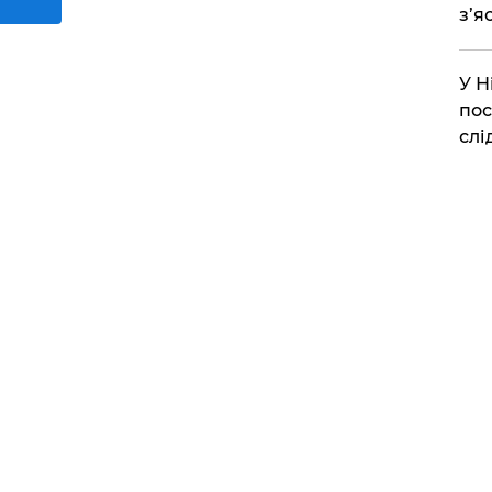
з’я
​У 
пос
слі