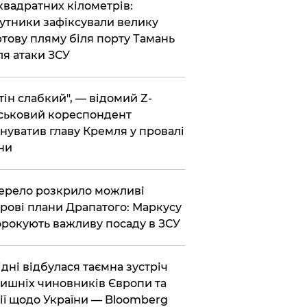
 квадратних кілометрів:
утники зафіксували велику
тову пляму біля порту Тамань
ля атаки ЗСУ
тін слабкий", — відомий Z-
ськовий кореспондент
нуватив главу Кремля у провалі
ни
ерело розкрило можливі
рові плани Драпатого: Маркусу
рокують важливу посаду в ЗСУ
Відні відбулася таємна зустріч
ишніх чиновників Європи та
ії щодо України — Bloomberg