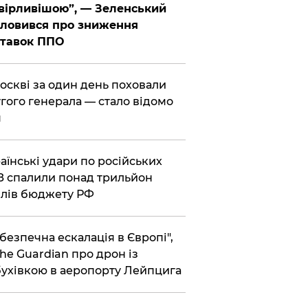
вірливішою”, — Зеленський
ловився про зниження
ставок ППО
Москві за один день поховали
гого генерала — стало відомо
я
раїнські удари по російських
 спалили понад трильйон
лів бюджету РФ
ебезпечна ескалація в Європі",
he Guardian про дрон із
ухівкою в аеропорту Лейпцига