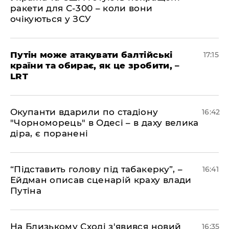
ракети для С-300 – коли вони
очікуються у ЗСУ
​Путін може атакувати балтійські
17:15
країни та обирає, як це зробити, –
LRT
​Окупанти вдарили по стадіону
16:42
"Чорноморець" в Одесі – в даху велика
діра, є поранені
​“Підставить голову під табакерку”, –
16:41
Ейдман описав сценарій краху влади
Путіна
На Близькому Сході з'явився новий
16:35