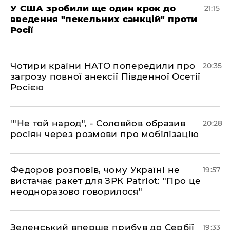
​У США зробили ще один крок до
21:15
введення "пекельних санкцій" проти
Росії
​Чотири країни НАТО попередили про
20:35
загрозу повної анексії Південної Осетії
Росією
​'"Не той народ", - Соловйов образив
20:28
росіян через розмови про мобілізацію
​Федоров розповів, чому Україні не
19:57
вистачає ракет для ЗРК Patriot: "Про це
неодноразово говорилося"
​Зеленський вперше прибув до Сербії
19:33