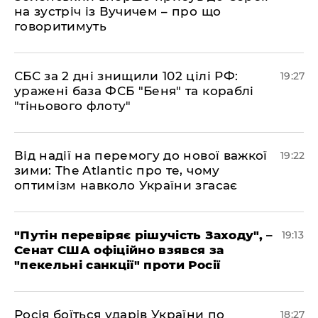
на зустріч із Вучичем – про що
говоритимуть
​СБС за 2 дні знищили 102 цілі РФ:
19:27
уражені база ФСБ "Беня" та кораблі
"тіньового флоту"
​Від надії на перемогу до нової важкої
19:22
зими: The Atlantic про те, чому
оптимізм навколо України згасає
​"Путін перевіряє рішучість Заходу", –
19:13
Сенат США офіційно взявся за
"пекельні санкції" проти Росії
​Росія боїться ударів України по
18:27