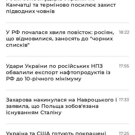
Камчатці та терміново посилює захист
підводних човнів
​У РФ почалася хвиля повісток: росіян,
18:22
що відмовилися, заносять до "чорних
списків"
​Удари України по російських НПЗ
17:55
обвалили експорт нафтопродуктів із
РФ до 10-річного мінімуму
​Захарова накинулася на Навроцького і
17:33
заявила, що Польща зобов'язана
існуванням Сталіну
​Україна та США готують покращені
17:25