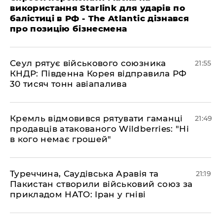
використання Starlink для ударів по
балістиці в РФ - The Atlantic дізнався
про позицію бізнесмена
​Сеул рятує військового союзника
21:55
КНДР: Південна Корея відправила РФ
30 тисяч тонн авіапалива
​Кремль відмовився рятувати гаманці
21:49
продавців атакованого Wildberries: "Ні
в кого немає грошей"
​Туреччина, Саудівська Аравія та
21:19
Пакистан створили військовий союз за
прикладом НАТО: Іран у гніві