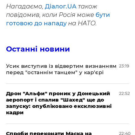
Нагадаємо,
Діалог.UA
також
повідомив, коли Росія може
бути
готовою до нападу
на НАТО.
Останні новини
​Усик виступив із відвертим визнанням
23:19
перед "останнім танцем" у кар'єрі
​Дрон "Альфи" проник у Донецький
22:52
аеропорт і спалив "Шахед" ще до
запуску: опубліковано ексклюзивні
кадри
​Спроби переконати Маска на
22:40