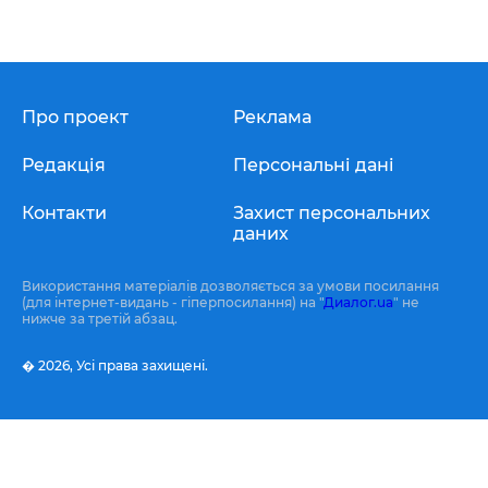
Про проект
Реклама
Редакція
Персональні дані
Контакти
Захист персональних
даних
Використання матеріалів дозволяється за умови посилання
(для інтернет-видань - гіперпосилання) на "
Диалог.ua
" не
нижче за третій абзац.
� 2026,
Усі права захищені.