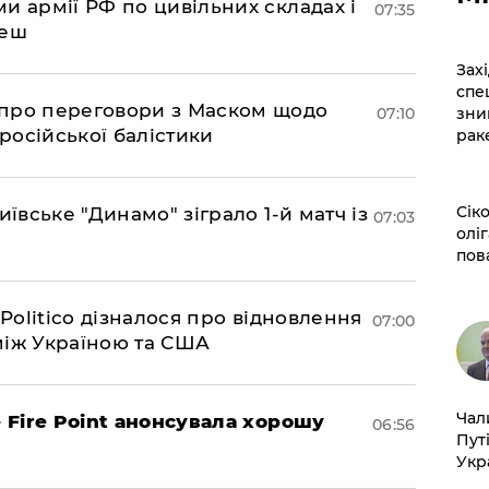
и армії РФ по цивільних складах і
07:35
леш
​За
спе
про переговори з Маском щодо
зни
07:10
 російської балістики
рак
​Сі
иївське "Динамо" зіграло 1-й матч із
07:03
оліг
пов
 Politico дізналося про відновлення
07:00
між Україною та США
​Ча
– Fire Point анонсувала хорошу
06:56
Пут
Укр