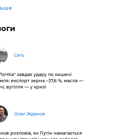
льше
логи
Сеть
оЛоЧКа" завдає удару по кишені
мля: експорт зерна −37,6 %, масла —
чі, вугілля — у кризі
Олег Жданов
нов розповів, як Путін намагається