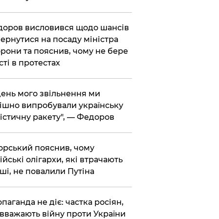
доров висловився щодо шансів
ернутися на посаду міністра
рони та пояснив, чому не бере
сті в протестах
 день мого звільнення ми
ішно випробували українську
істичну ракету", — Федоров
корський пояснив, чому
ійські олігархи, які втрачають
ші, не повалили Путіна
опаганда не діє: частка росіян,
 вважають війну проти України