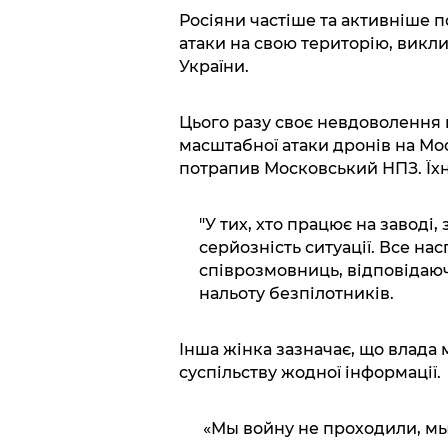
Росіяни частіше та активніше п
атаки на свою територію, викл
України.
Цього разу своє невдоволення 
масштабної атаки дронів на Моск
потрапив Московський НПЗ. Їх
"У тих, хто працює на заводі
серйозність ситуації. Все нас
співрозмовниць, відповідаюч
нальоту безпілотників.
Інша жінка зазначає, що влада
суспільству жодної інформації.
«Мы войну не проходили, мы 