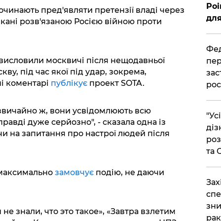
Poi
очинають пред'являти претензії владі через
для
икані розв'язаною Росією війною проти
Фед
висловили москвичі після нещодавньої
пер
ву, під час якої під удар, зокрема,
зас
ні коментарі
публікує
проект SOTA.
рос
, звичайно ж, вони усвідомлюють всю
"Ус
правді дуже серйозно", - сказала одна із
діз
и на запитання про настрої людей після
роз
та
 максимально
замовчує
подію, не даючи
​За
спе
зни
не знали, что это такое», «Завтра взлетим
рак