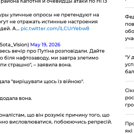
 района Капотня и очевидцы атаки по НПЗ
уры уличные опросы не претендуют на
​Фе
гут не отражать истинные настроения
пов
дей. А…
pic.twitter.com/iLCUrYebw8
обо
уча
Sota_Vision)
May 19, 2026
весь вечір про Путіна розповідали. Дайте
​"У
 біля нафтозаводу, ми завтра злетимо
усп
ти страшно", – заявила вона.
бал
ла "вирішувати щось із війною".
​Сі
рос
додала вона.
гро
рналістам, що він розуміє причину того, що
лічно висловлюватися, побоюючись репресій.
​Пр
які