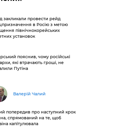
хід закликали провести рейд
цпризначення в Росію з метою
щення північнокорейських
етних установок
корський пояснив, чому російські
архи, які втрачають гроші, не
алили Путіна
Валерій Чалий
лий попередив про наступний крок
іна, спрямований на те, щоб
аїна капітулювала