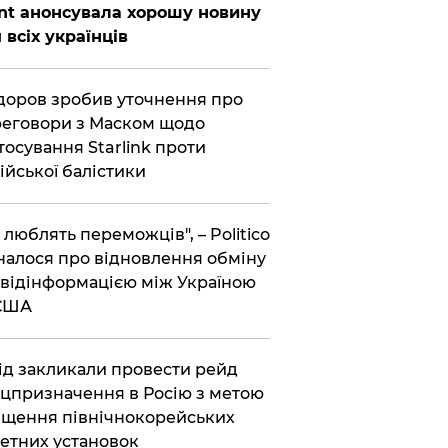
nt анонсувала хорошу новину
 всіх українців
оров зробив уточнення про
еговори з Маском щодо
тосування Starlink проти
ійської балістики
і люблять переможців", – Politico
налося про відновлення обміну
відінформацією між Україною
 США
хід закликали провести рейд
цпризначення в Росію з метою
щення північнокорейських
етних установок