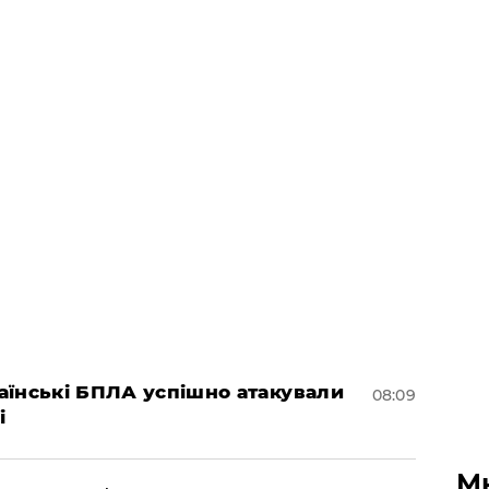
раїнські БПЛА успішно атакували
08:09
і
М