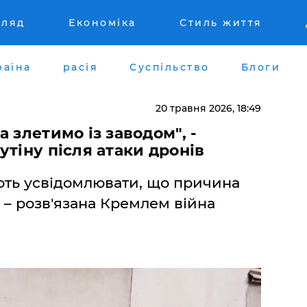
гляд
Економіка
Стиль життя
раїна
расія
Суспільство
Блоги
20 травня 2026, 18:49
а злетимо із заводом", -
утіну після атаки дронів
ть усвідомлювати, що причина
ї – розв'язана Кремлем війна