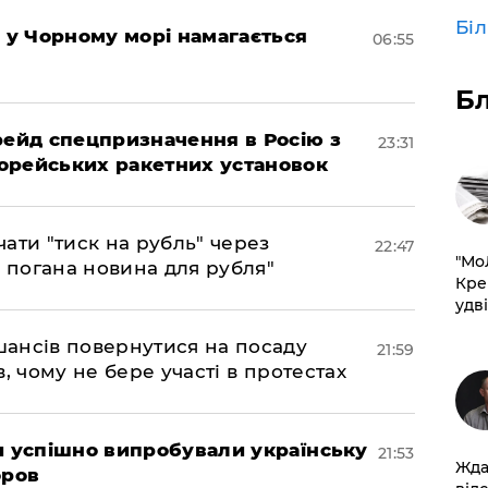
Бі
я у Чорному морі намагається
06:55
Б
 рейд спецпризначення в Росію з
23:31
орейських ракетних установок
ати "тиск на рубль" через
22:47
​"М
е погана новина для рубля"
Кре
удві
шансів повернутися на посаду
21:59
, чому не бере участі в протестах
ми успішно випробували українську
21:53
Жда
оров