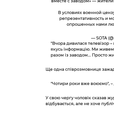
вместе с заводом» — жители
В условиях военной ценз
репрезентативность и мо
опрошенных нами лю
— SOTA (@
"Вчора дивилася телевізор – 
якусь інформацію. Ми живемо
разом із заводом... Просто жи
Ще одна співрозмовниця зажада
"Чотири роки вже воюємо", – 
У свою чергу чоловік сказав жу
відбувається, але не хоче пуб