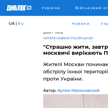
Україна
Військовий о
UA |
RU
Новини
Ук
ДІАЛОГ
РОСІЯ
ЧИТАТИ НОВИНУ РОСІЙСЬКОЮ
​"Страшно жити, завтр
москвичі вирікають П
Жителі Москви починаю
обстрілу їхньої територі
проти України.
Автор:
Артем Малиновский