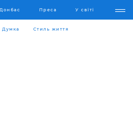
Донбас
Преса
У світі
Думка
Стиль життя