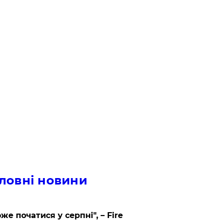
ловні новини
же початися у серпні", – Fire