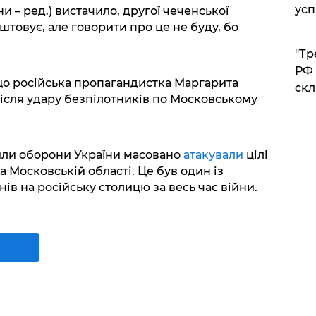
усп
и – ред.) вистачило, другої чеченської
аштовує, але говорити про це не буду, бо
​"Т
РФ 
о російська пропагандистка Маргарита
скл
після удару безпілотників по Московському
Сили оборони України масовано
атакували
цілі
а Московській області. Це був один із
в на російську столицю за весь час війни.