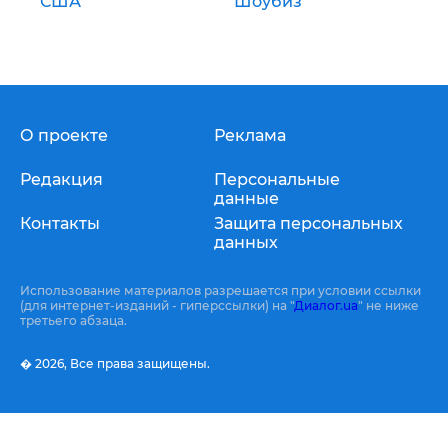
США
Шоубиз
О проекте
Реклама
Редакция
Персональные
данные
Контакты
Защита персональных
данных
Использование материалов разрешается при условии ссылки
(для интернет-изданий - гиперссылки) на "
Диалог.ua
" не ниже
третьего абзаца.
� 2026,
Все права защищены.