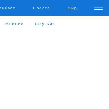
онбасс
Пресса
Мир
Мнение
Шоу-Биз