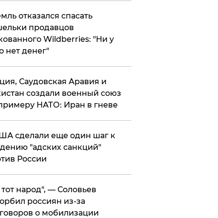
мль отказался спасать
ельки продавцов
кованного Wildberries: "Ни у
о нет денег"
ция, Саудовская Аравия и
истан создали военный союз
примеру НАТО: Иран в гневе
ША сделали еще один шаг к
дению "адских санкций"
тив России
е тот народ", — Соловьев
орбил россиян из-за
говоров о мобилизации