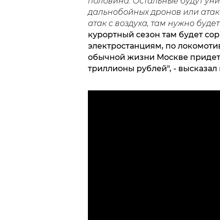
половина. Остальные будут уни
дальнобойных дронов или атак 
атак с воздуха, там нужно буде
курортный сезон там будет со
электростанциям, по локомотив
обычной жизни Москве придет
триллионы рублей", - высказа