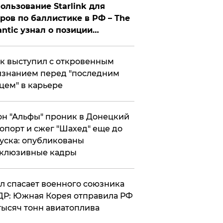
ользование Starlink для
ров по баллистике в РФ – The
antic узнал о позиции
знесмена
к выступил с откровенным
знанием перед "последним
цем" в карьере
н "Альфы" проник в Донецкий
опорт и сжег "Шахед" еще до
уска: опубликованы
склюзивные кадры
ул спасает военного союзника
Р: Южная Корея отправила РФ
тысяч тонн авиатоплива