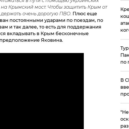
чтожаться в пути с помощью украинских
на Крымский мост. Чтобы защитить Крым от
Кре
т держать очень дорогую ПВО.
Плюс еще
кош
рван постоянными ударами по поездам, по
ата
ам и так далее, то есть для поддержания
ког
ся вкладывать в Крым бесконечные
л предположение Яковина.
Тур
Пак
по 
В С
вве
про
​"Н
оск
раз