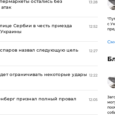
пермаркеты остались без
13:28
 атак
"Пу
с У
олице Сербии в честь приезда
12:52
пре
 Украины
См
аспаров назвал следующую цель
12:27
Б
дет ограничивать некоторые удары
12:22
Заг
енберг признал полный провал
12:05
мог
поо
соб