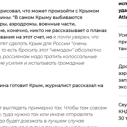
исп
уда
рисовал, что может произойти с Крымом
Atl
аины: "В самом Крыму выбиваются
ры, аэродромы, военные части,
би
е, конечно, никто не рассказывает о планах
Уси
ания на этот счет, но
я почти уверен, что
при
тят сделать Крым для России "очень
тан
то есть бросить этот "чемодан" абсолютно
о, россиянам надо тратить колоссальные
кие усилия и испытывать громадные
Дро
аэр
зап
аина готовит Крым, журналист рассказал на
эк
​Се
ет выглядеть примерно так. Чтобы там совсем
КНД
, туда нужно так или иначе отправлять
30 
уда будет доезжать в лучшем случае