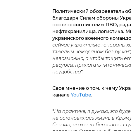
Политический обозреватель об
благодаря Силам обороны Укр
постепенно системы ПВО, рада
нефтехранилища, логистика. Мн
украинского военного командов
сейчас украинские генералы хо
тяжелым чемоданом без ручки", 
невозможно, а чтобы тащить ег
ресурсы, прилагать титаничес
неудобства
".
Свое мнение о том, к чему Укр
канале
YouTube
.
"
На практике, я думаю, это буд
не остановилась жизнь в Крыму
бензин, но из ста бензовозов т