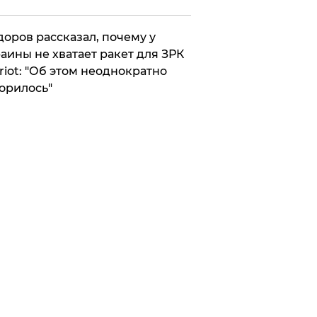
оров рассказал, почему у
аины не хватает ракет для ЗРК
riot: "Об этом неоднократно
орилось"