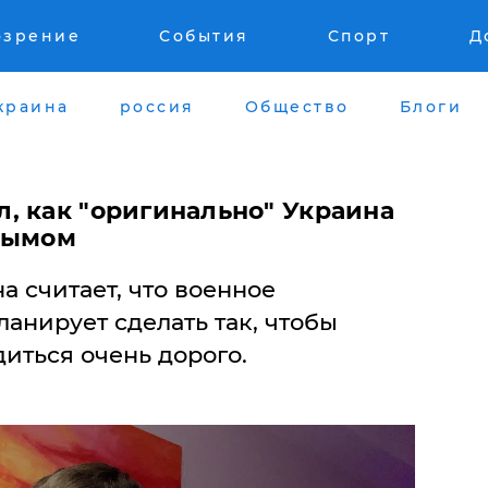
озрение
События
Спорт
Д
краина
россия
Общество
Блоги
, как "оригинально" Украина
рымом
 считает, что военное
анирует сделать так, чтобы
иться очень дорого.