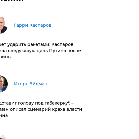
Гарри Каспаров
ет ударить ракетами: Каспаров
вал следующую цель Путина после
аины
Игорь Эйдман
дставит голову под табакерку", –
ман описал сценарий краха власти
ина