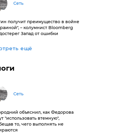
Сеть
тин получит преимущество в войне
краиной", – колумнист Bloomberg
достерег Запад от ошибки
отреть ещё
логи
Сеть
ородний объяснил, как Федорова
ут "использовать втемную",
бещав то, чего выполнять не
ираются