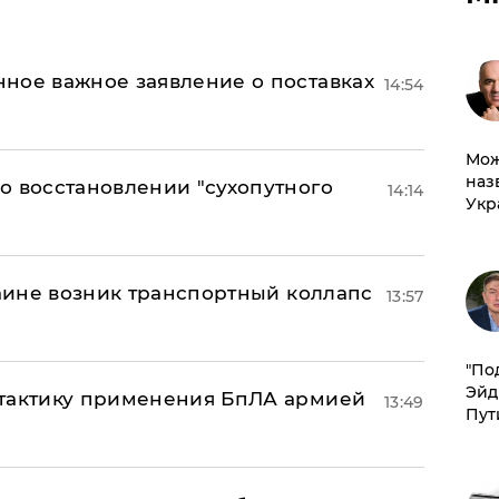
ное важное заявление о поставках
14:54
Мож
наз
о восстановлении "сухопутного
14:14
Укр
раине возник транспортный коллапс
13:57
​"По
Эйд
 тактику применения БпЛА армией
13:49
Пут