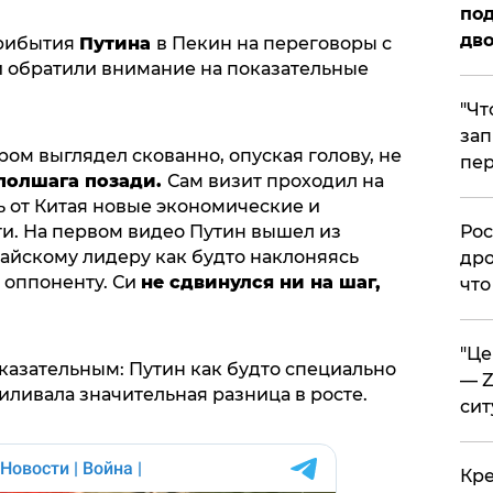
под
дво
прибытия
Путина
в Пекин на переговоры с
 обратили внимание на показательные
​"Ч
зап
ом выглядел скованно, опуская голову, не
пер
полшага позади.
Сам визит проходил на
 от Китая новые экономические и
и. На первом видео Путин вышел из
​Ро
тайскому лидеру как будто наклоняясь
дро
а оппоненту. Си
не сдвинулся ни на шаг,
что
​"Ц
казательным: Путин как будто специально
— Z
силивала значительная разница в росте.
сит
​Кр