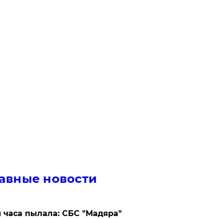
авные новости
 часа пылала: СБС "Мадяра"