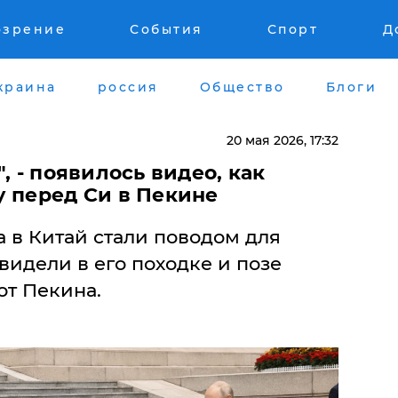
озрение
События
Спорт
Д
краина
россия
Общество
Блоги
20 мая 2026, 17:32
, - появилось видео, как
у перед Си в Пекине
 в Китай стали поводом для
видели в его походке и позе
от Пекина.