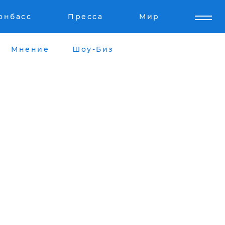
онбасс
Пресса
Мир
Мнение
Шоу-Биз