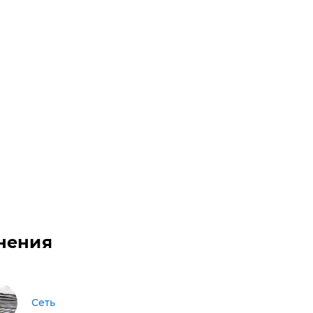
нения
Сеть