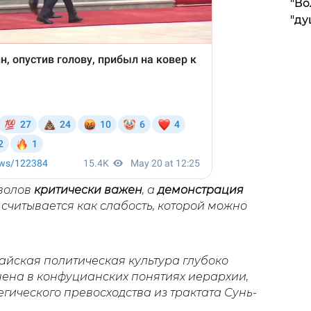
"Во
"ду
волов
критически важен
, а
демонстрация
считывается как слабость, которой можно
тайская политическая культура глубоко
ена в конфуцианских понятиях иерархии,
егического превосходства из трактата Сунь-