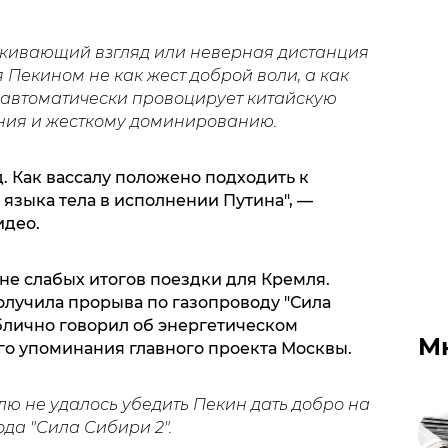
искивающий взгляд или неверная дистанция
 Пекином не как жест доброй воли, а как
о автоматически провоцирует китайскую
ния и жесткому доминированию.
д. Как вассалу положено подходить к
 языка тела в исполнении Путина", —
идео.
не слабых итогов поездки для Кремля.
олучила прорыва по газопроводу "Сила
ублично говорил об энергетическом
М
го упоминания главного проекта Москвы.
млю не удалось убедить Пекин дать добро на
ода "Сила Сибири 2".