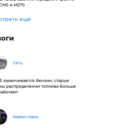
CMS и M270
отреть ещё
логи
Сеть
РФ заканчивается бензин: старые
мы распределения топлива больше
работают
Майкл Наки