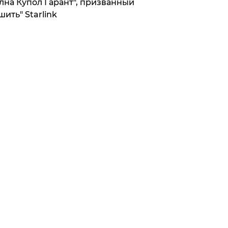
лна Купол Гарант", призванный
шить" Starlink