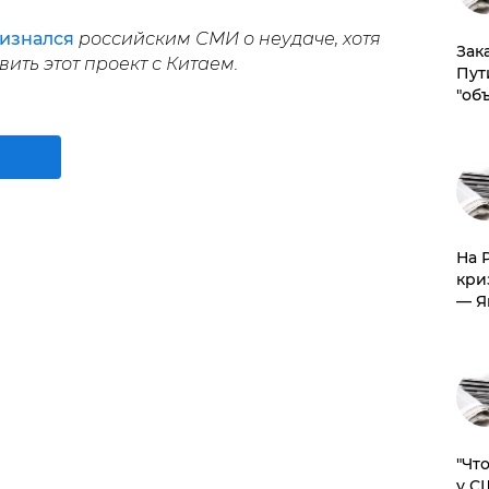
изнался
российским СМИ о неудаче, хотя
Зак
ить этот проект с Китаем.
Пут
"об
На 
кри
— Я
​"Ч
у С