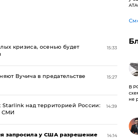
ATA
См
Б
лых кризиса, осенью будет
15:33
в
няют Вучича в предательстве
15:27
​В 
схе
не 
 Starlink над территорией России:
14:39
- СМИ
ция запросила у США разрешение
14:14