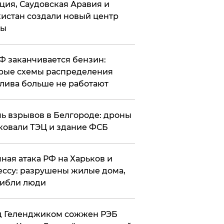
ция, Саудовская Аравия и
истан создали новый центр
лы
РФ заканчивается бензин:
рые схемы распределения
лива больше не работают
чь взрывов в Белгороде: дроны
ковали ТЭЦ и здание ФСБ
чная атака РФ на Харьков и
ссу: разрушены жилые дома,
ибли люди
д Геленджиком сожжен РЭБ