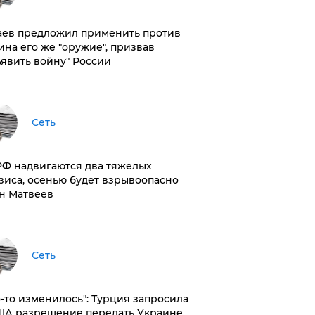
аев предложил применить против
ина его же "оружие", призвав
ъявить войну" России
Сеть
РФ надвигаются два тяжелых
зиса, осенью будет взрывоопасно
н Матвеев
Сеть
то-то изменилось": Турция запросила
ША разрешение передать Украине