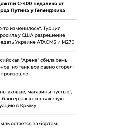
ожгли С-400 недалеко от
рца Путина у Геленджика
то-то изменилось": Турция
росила у США разрешение
едать Украине ATACMS и M270
ссийская "Арена" сбила семь
нов, но танк все равно сгорел:
 произошло
ены аховые, магазины пустые",
-блогер раскрыл тяжелую
уацию в Крыму
емль остается за бортом: