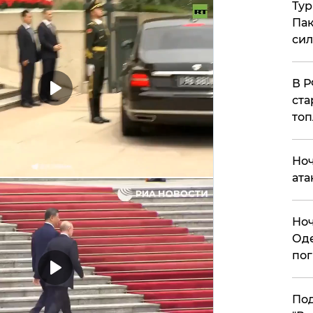
Тур
Пак
си
​В 
ста
топ
​Но
ата
​Но
Оде
пог
По