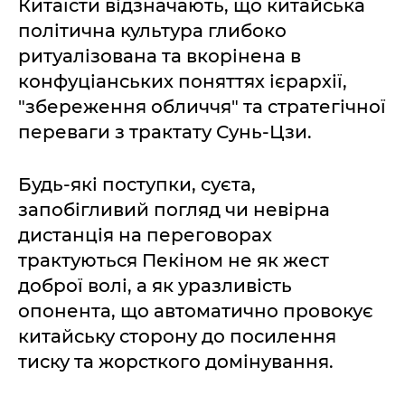
Китаїсти відзначають, що китайська
політична культура глибоко
ритуалізована та вкорінена в
конфуціанських поняттях ієрархії,
"збереження обличчя" та стратегічної
переваги з трактату Сунь-Цзи.
Будь-які поступки, суєта,
запобігливий погляд чи невірна
дистанція на переговорах
трактуються Пекіном не як жест
доброї волі, а як уразливість
опонента, що автоматично провокує
китайську сторону до посилення
тиску та жорсткого домінування.