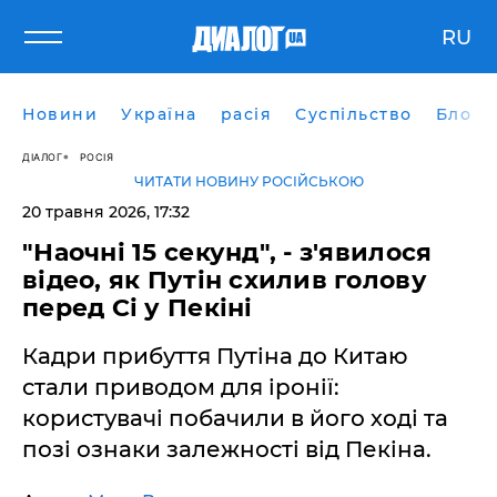
RU
Новини
Україна
расія
Суспільство
Блоги
ДІАЛОГ
РОСІЯ
ЧИТАТИ НОВИНУ РОСІЙСЬКОЮ
20 травня 2026, 17:32
​"Наочні 15 секунд", - з'явилося
відео, як Путін схилив голову
перед Сі у Пекіні
Кадри прибуття Путіна до Китаю
стали приводом для іронії:
користувачі побачили в його ході та
позі ознаки залежності від Пекіна.