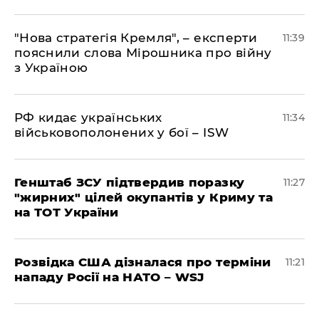
"Нова стратегія Кремля", – експерти
11:39
пояснили слова Мірошника про війну
з Україною
РФ кидає українських
11:34
військовополонених у бої – ISW
Генштаб ЗСУ підтвердив поразку
11:27
"жирних" цілей окупантів у Криму та
на ТОТ України
Розвідка США дізналася про терміни
11:21
нападу Росії на НАТО – WSJ