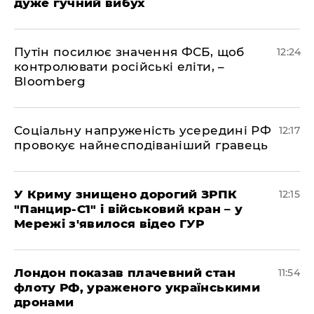
дуже гучний вибух
Путін посилює значення ФСБ, щоб
12:24
контролювати російські еліти, –
Bloomberg
Соціальну напруженість усередині РФ
12:17
провокує найнесподіваніший гравець
У Криму знищено дорогий ЗРПК
12:15
"Панцир-С1" і військовий кран – у
Мережі з'явилося відео ГУР
Лондон показав плачевний стан
11:54
флоту РФ, ураженого українськими
дронами