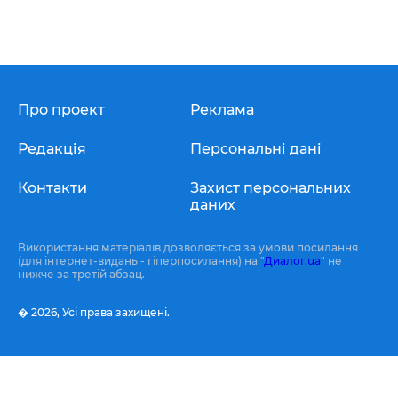
Про проект
Реклама
Редакція
Персональні дані
Контакти
Захист персональних
даних
Використання матеріалів дозволяється за умови посилання
(для інтернет-видань - гіперпосилання) на "
Диалог.ua
" не
нижче за третій абзац.
� 2026,
Усі права захищені.