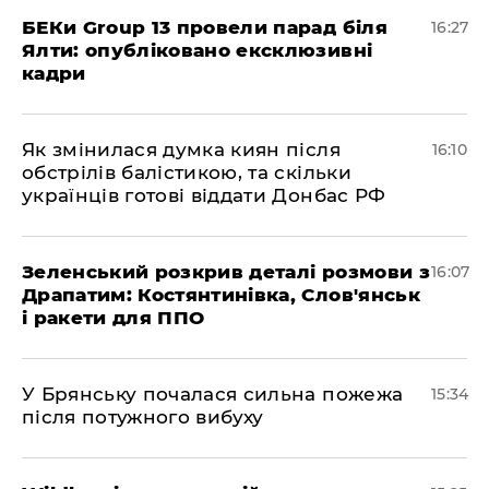
БЕКи Group 13 провели парад біля
16:27
Ялти: опубліковано ексклюзивні
кадри
Як змінилася думка киян після
16:10
обстрілів балістикою, та скільки
українців готові віддати Донбас РФ
Зеленський розкрив деталі розмови з
16:07
Драпатим: Костянтинівка, Слов'янськ
і ракети для ППО
У Брянську почалася сильна пожежа
15:34
після потужного вибуху