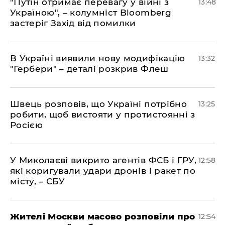
"Путін отримає перевагу у війні з
13:48
Україною", – колумніст Bloomberg
застеріг Захід від помилки
В Україні виявили нову модифікацію
13:32
"Гербери" – деталі розкрив Флеш
Швець розповів, що Україні потрібно
13:25
робити, щоб вистояти у протистоянні з
Росією
У Миколаєві викрито агентів ФСБ і ГРУ,
12:58
які коригували удари дронів і ракет по
місту, – СБУ
Жителі Москви масово розповіли про
12:54