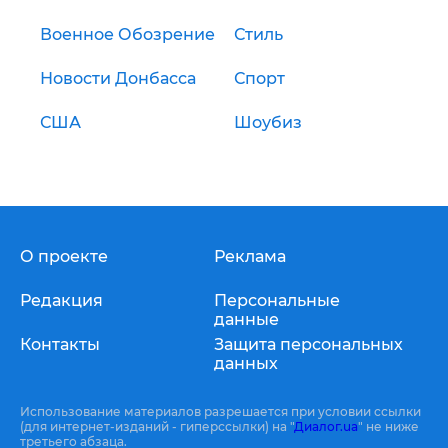
Военное Обозрение
Стиль
Новости Донбасса
Спорт
США
Шоубиз
О проекте
Реклама
Редакция
Персональные
данные
Контакты
Защита персональных
данных
Использование материалов разрешается при условии ссылки
(для интернет-изданий - гиперссылки) на "
Диалог.ua
" не ниже
третьего абзаца.