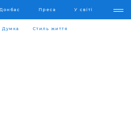
Донбас
Преса
У світі
Думка
Стиль життя