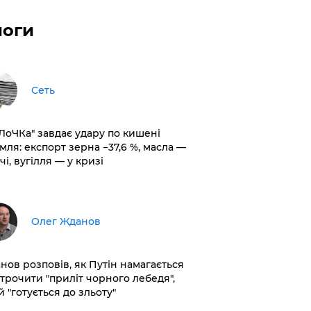
логи
Сеть
оЛоЧКа" завдає удару по кишені
мля: експорт зерна −37,6 %, масла —
чі, вугілля — у кризі
Олег Жданов
нов розповів, як Путін намагається
строчити "приліт чорного лебедя",
 "готується до зльоту"