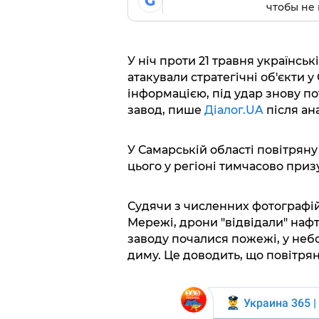
G
чтобы не 
У ніч проти 21 травня українсь
атакували стратегічні об'єкти у
інформацією, під удар знову 
завод, пише
Діалог.UA
після ан
У Самарській області повітряну
цього у регіоні тимчасово приз
Судячи з численних фотографій
Мережі, дрони "відвідали" наф
заводу почалися пожежі, у неб
диму. Це доводить, що повітрян