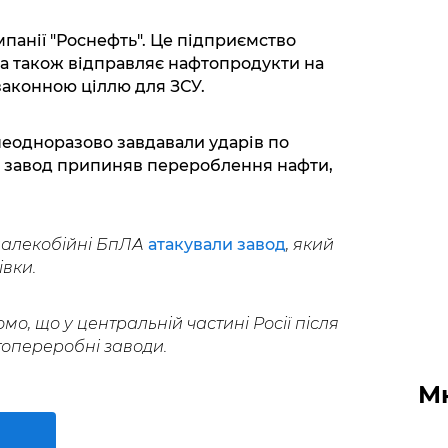
анії "Роснефть". Це підприємство
а також відправляє нафтопродукти на
 законною ціллю для ЗСУ.
неодноразово завдавали ударів по
о завод припиняв перероблення нафти,
 далекобійні БпЛА
атакували завод
, який
вки.
омо, що у центральній частині Росії після
топереробні заводи.
М