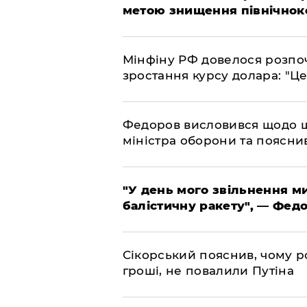
метою знищення північнок
​Мінфіну РФ довелося розпоч
зростання курсу долара: "Ц
​Федоров висловився щодо 
міністра оборони та пояснив
​"У день мого звільнення 
балістичну ракету", — Фед
​Сікорський пояснив, чому ро
гроші, не повалили Путіна