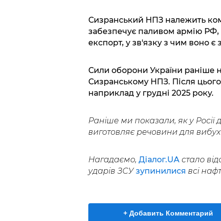
Сизранський НПЗ належить комп
забезпечує паливом армію РФ, 
експорт, у зв'язку з чим воно є
Сили оборони України раніше 
Сизранському НПЗ. Після цьог
наприклад у грудні 2025 року.
Раніше ми показали, як у Росії
виготовляє речовини для вибухі
Нагадаємо,
Діалог.UA
стало від
ударів ЗСУ
зупинилися
всі наф
+ Добавить Комментарий