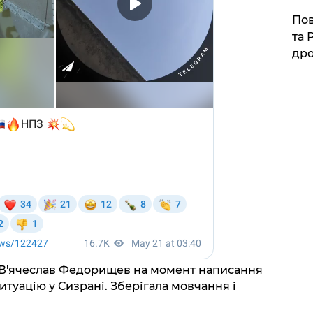
​По
та 
дро
і В'ячеслав Федорищев на момент написання
итуацію у Сизрані. Зберігала мовчання і