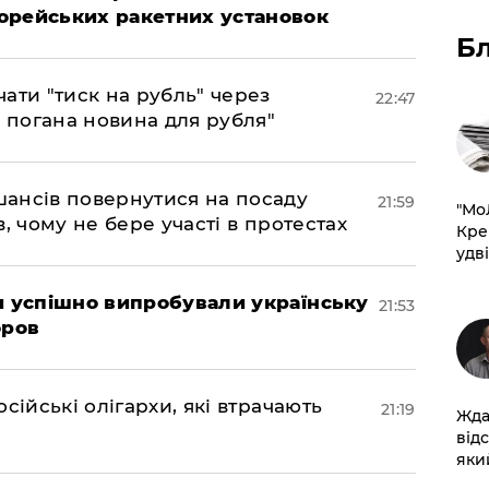
орейських ракетних установок
Б
ати "тиск на рубль" через
22:47
е погана новина для рубля"
шансів повернутися на посаду
21:59
​"М
, чому не бере участі в протестах
Кре
удві
ми успішно випробували українську
21:53
оров
сійські олігархи, які втрачають
21:19
Жда
від
який