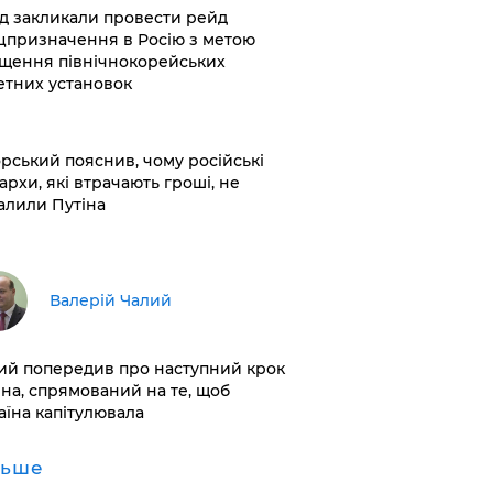
хід закликали провести рейд
цпризначення в Росію з метою
щення північнокорейських
етних установок
корський пояснив, чому російські
архи, які втрачають гроші, не
алили Путіна
Валерій Чалий
лий попередив про наступний крок
іна, спрямований на те, щоб
аїна капітулювала
льше