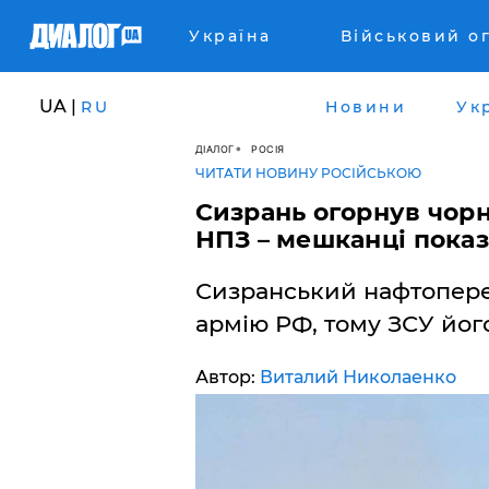
Україна
Військовий о
UA |
RU
Новини
Ук
ДІАЛОГ
РОСІЯ
ЧИТАТИ НОВИНУ РОСІЙСЬКОЮ
Сизрань огорнув чорн
НПЗ – мешканці показ
Сизранський нафтопере
армію РФ, тому ЗСУ його
Автор:
Виталий Николаенко