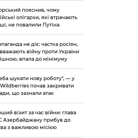
корський пояснив, чому
ійські олігархи, які втрачають
ші, не повалили Путіна
опаганда не діє: частка росіян,
 вважають війну проти України
ішною, впала до мінімуму
реба шукати нову роботу", — у
Wildberries почав закривати
ади, що зазнали атак
рший візит за час війни: глава
 Азербайджану прибув до
ва з важливою місією