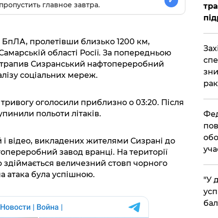
✓
пропустить главное завтра.
тра
під
кі БпЛА, пролетівши близько 1200 км,
​За
 Самарській області Росії. За попередньою
спе
потрапив Сизранський нафтопереробний
зни
алізу соціальних мереж.
рак
 тривогу оголосили приблизно о 03:20. Після
упинили польоти літаків.
​Фе
пов
обо
 і відео, викладених жителями Сизрані до
уча
топереробний завод вранці. На території
о здіймається величезний стовп чорного
а атака була успішною.
​"У
усп
бал