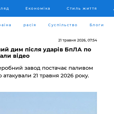
гляд
Економіка
Стиль життя
раїна
расія
Суспільство
Блоги
21 травня 2026, 07:54
ий дим після ударів БпЛА по
али відео
робний завод постачає паливом
 атакували 21 травня 2026 року.