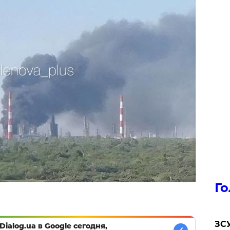
Го
ЗСУ
Dialog.ua в Google сегодня,