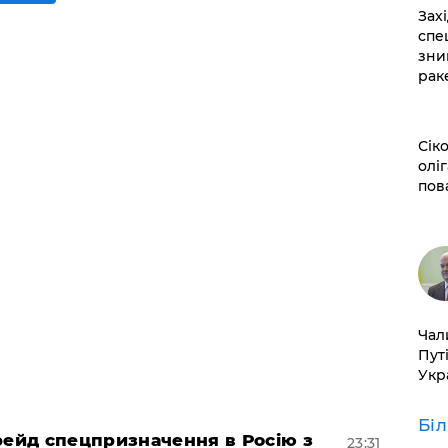
​За
спе
зни
рак
​Сі
оліг
пов
​Ча
Пут
Укр
Бі
 рейд спецпризначення в Росію з
23:31