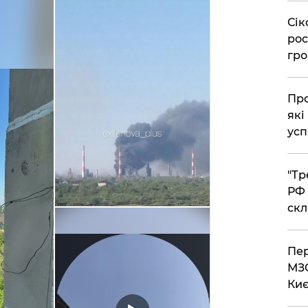
​Сі
рос
гро
​Пр
які
усп
​"Т
РФ 
скл
​Пе
МЗС
Киє