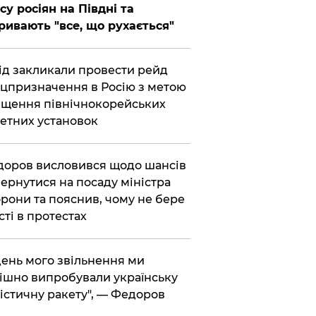
су росіян на Півдні та
ривають "все, що рухається"
хід закликали провести рейд
цпризначення в Росію з метою
щення північнокорейських
етних установок
доров висловився щодо шансів
ернутися на посаду міністра
рони та пояснив, чому не бере
сті в протестах
 день мого звільнення ми
ішно випробували українську
істичну ракету", — Федоров