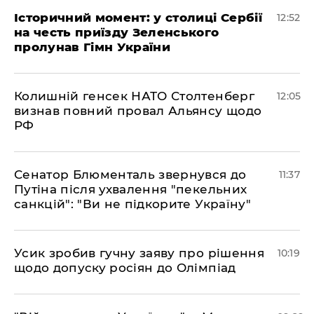
Історичний момент: у столиці Сербії
12:52
на честь приїзду Зеленського
пролунав Гімн України
Колишній генсек НАТО Столтенберг
12:05
визнав повний провал Альянсу щодо
РФ
Сенатор Блюменталь звернувся до
11:37
Путіна після ухвалення "пекельних
санкцій": "Ви не підкорите Україну"
Усик зробив гучну заяву про рішення
10:19
щодо допуску росіян до Олімпіад