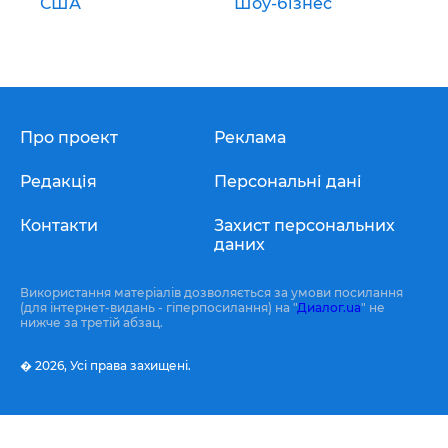
США
Шоу-бізнес
Про проект
Реклама
Редакція
Персональні дані
Контакти
Захист персональних
даних
Використання матеріалів дозволяється за умови посилання
(для інтернет-видань - гіперпосилання) на "
Диалог.ua
" не
нижче за третій абзац.
� 2026,
Усі права захищені.