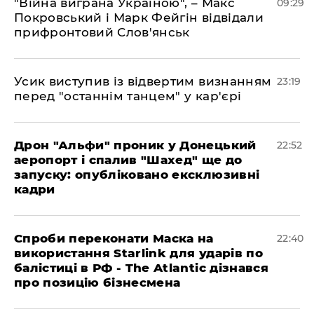
"Війна виграна Україною", – Макс
09:29
Покровський і Марк Фейгін відвідали
прифронтовий Слов'янськ
​Усик виступив із відвертим визнанням
23:19
перед "останнім танцем" у кар'єрі
​Дрон "Альфи" проник у Донецький
22:52
аеропорт і спалив "Шахед" ще до
запуску: опубліковано ексклюзивні
кадри
​Спроби переконати Маска на
22:40
використання Starlink для ударів по
балістиці в РФ - The Atlantic дізнався
про позицію бізнесмена