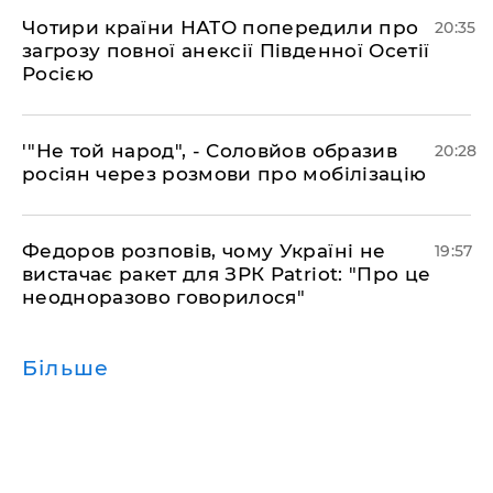
​Чотири країни НАТО попередили про
20:35
загрозу повної анексії Південної Осетії
Росією
​'"Не той народ", - Соловйов образив
20:28
росіян через розмови про мобілізацію
​Федоров розповів, чому Україні не
19:57
вистачає ракет для ЗРК Patriot: "Про це
неодноразово говорилося"
Більше