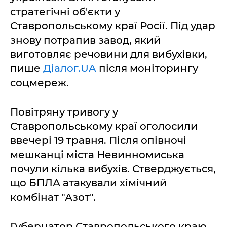
стратегічні об'єкти у
Ставропольському краї Росії. Під удар
знову потрапив завод, який
виготовляє речовини для вибухівки,
пише
Діалог.UA
після моніторингу
соцмереж.
Повітряну тривогу у
Ставропольському краї оголосили
ввечері 19 травня. Після опівночі
мешканці міста Невинномиська
почули кілька вибухів. Стверджується,
що БПЛА атакували хімічний
комбінат "Азот".
Губернатор Ставропольського краю