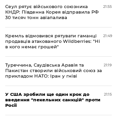
​Сеул рятує військового союзника
21:55
КНДР: Південна Корея відправила РФ
30 тисяч тонн авіапалива
​Кремль відмовився рятувати гаманці
21:49
продавців атакованого Wildberries: "Ні
в кого немає грошей"
​Туреччина, Саудівська Аравія та
21:19
Пакистан створили військовий союз за
прикладом НАТО: Іран у гніві
​У США зробили ще один крок до
21:15
введення "пекельних санкцій" проти
Росії