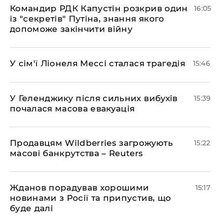
Командир РДК Капустін розкрив один
16:05
із "секретів" Путіна, знання якого
допоможе закінчити війну
У сім'ї Ліонеля Мессі сталася трагедія
15:46
У Геленджику після сильних вибухів
15:39
почалася масова евакуація
Продавцям Wildberries загрожують
15:22
масові банкрутства – Reuters
Жданов порадував хорошими
15:17
новинами з Росії та припустив, що
буде далі