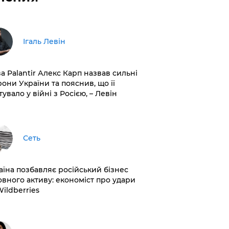
Ігаль Левін
ва Palantir Алекс Карп назвав сильні
рони України та пояснив, що її
увало у війні з Росією, – Левін
Сеть
раїна позбавляє російський бізнес
овного активу: економіст про удари
Wildberries