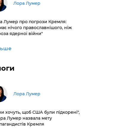
​Лора Лумер
а Лумер про погрози Кремля:
має нічого православнішого, ніж
роза ядерної війни"
льше
логи
​Лора Лумер
ни хочуть, щоб США були підкорені",
ора Лумер назвала мету
пагандистів Кремля