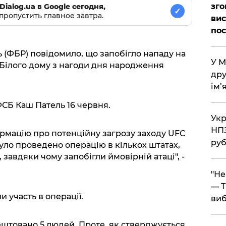
зго
Dialog.ua в Google сегодня,
✓
пропустить главное завтра.
вис
по
(ФБР) повідомило, що запобігло нападу на
​У 
я Білого дому з нагоди дня народження
дру
ім’
ФСБ Каш Патель 16 червня.
​Ук
НПЗ
рмацію про потенційну загрозу заходу UFC
руб
Було проведено операцію в кількох штатах,
завдяки чому запобігли ймовірній атаці", -
​"Н
— T
и участь в операції.
виб
ештовано 5 людей. Проте, як стверджується,