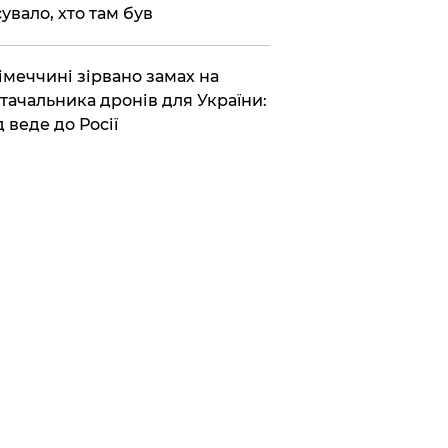
сувало, хто там був
Німеччині зірвано замах на
тачальника дронів для України:
д веде до Росії