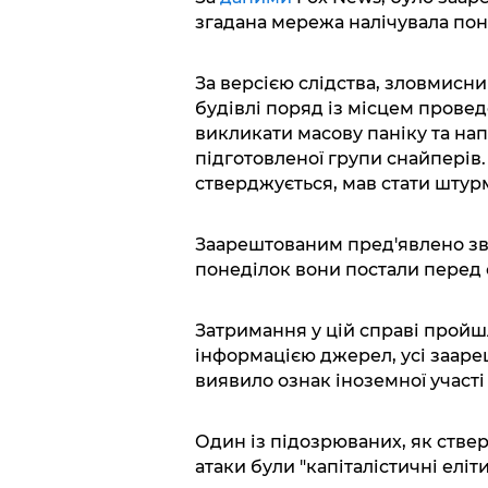
згадана мережа налічувала пона
За версією слідства, зловмисн
будівлі поряд із місцем провед
викликати масову паніку та нап
підготовленої групи снайперів.
стверджується, мав стати штурм
Заарештованим пред'явлено зви
понеділок вони постали перед 
Затримання у цій справі пройшл
інформацією джерел, усі зааре
виявило ознак іноземної участі 
Один із підозрюваних, як ствер
атаки були "капіталістичні еліти