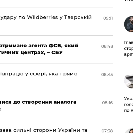
удару по Wildberries у Тверській
09:11
Гла
затримано агента ФСБ, який
08:48
сто
тичних центрах, – СБУ
врят
івпрацю у сфері, яка прямо
08:45
​Ук
лися до створення аналога
08:16
гол
t
по 
азвав сильні сторони України та
07:38