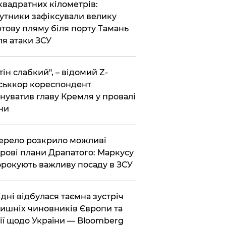
 квадратних кілометрів:
утники зафіксували велику
тову пляму біля порту Тамань
ля атаки ЗСУ
тін слабкий", – відомий Z-
ськкор кореспондент
нуватив главу Кремля у провалі
ни
ерело розкрило можливі
рові плани Драпатого: Маркусу
рокують важливу посаду в ЗСУ
Відні відбулася таємна зустріч
ишніх чиновників Європи та
ії щодо України — Bloomberg