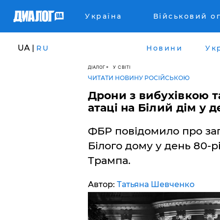
Україна
Військовий о
UA |
RU
Новини
Ук
ДІАЛОГ
У СВІТІ
ЧИТАТИ НОВИНУ РОСІЙСЬКОЮ
​Дрони з вибухівкою 
атаці на Білий дім у
ФБР повідомило про запо
Білого дому у день 80-
Трампа.
Автор:
Татьяна Шевченко