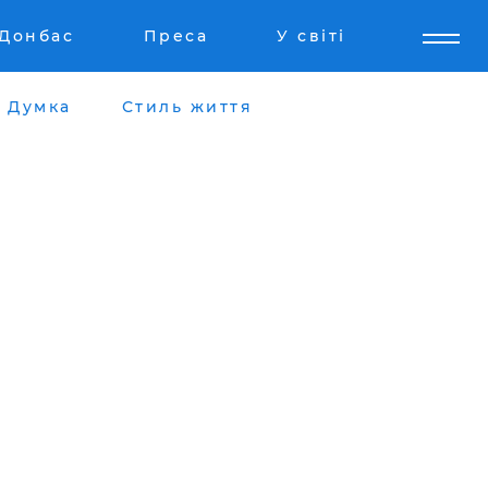
Донбас
Преса
У світі
Думка
Стиль життя