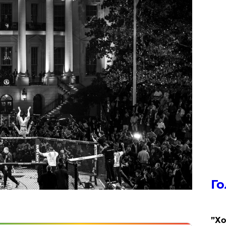
Го
​”Х