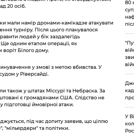
​80
д 20 осіб.
суп
наф
ики мали намір дронами-камікадзе атакувати
піс
ення турніру. Після цього планувалося
равити людей у бік заздалегідь
"Пу
 Ще одним етапом операції, як
вій
 воріт Білого дому.
зви
вій
нувачення у змові з метою вбивства. У
судом у Ріверсайді.
​Дж
кад
и також у штатах Міссурі та Небраска. За
про
штовані є громадянами США. Слідство не
у підготовці ймовірної атаки.
​У 
джується, під час допиту заявив, що ціллю
кол
", "мільярдери" та політики.
Рос