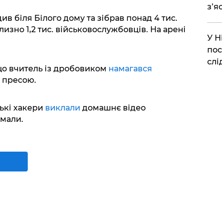
з’я
в біля Білого дому та зібрав понад 4 тис.
лизно 1,2 тис. військовослужбовців. На арені
​У 
пос
слі
о вчитель із дробовиком
намагався
з пресою.
ькі хакери
виклали
домашнє відео
амали.