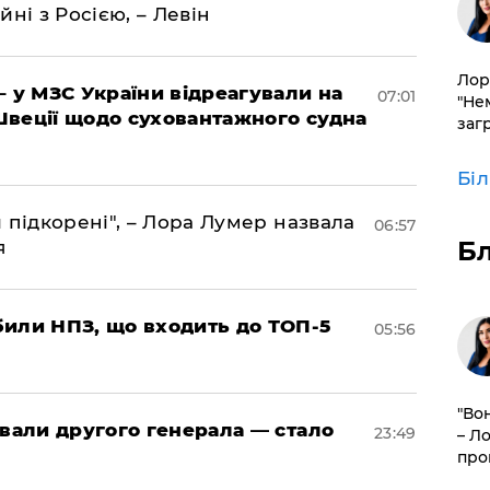
йні з Росією, – Левін
Лор
– у МЗС України відреагували на
07:01
"Не
Швеції щодо суховантажного судна
заг
Бі
 підкорені", – Лора Лумер назвала
06:57
Б
я
били НПЗ, що входить до ТОП-5
05:56
"Во
овали другого генерала — стало
23:49
– Л
про