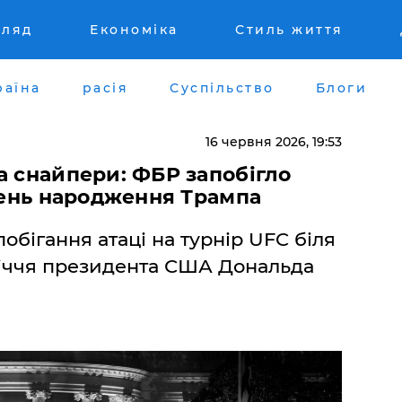
гляд
Економіка
Стиль життя
раїна
расія
Суспільство
Блоги
16 червня 2026, 19:53
та снайпери: ФБР запобігло
 день народження Трампа
бігання атаці на турнір UFC біля
річчя президента США Дональда