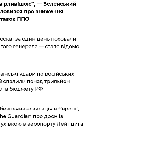
вірливішою”, — Зеленський
ловився про зниження
ставок ППО
Москві за один день поховали
гого генерала — стало відомо
я
раїнські удари по російських
 спалили понад трильйон
лів бюджету РФ
ебезпечна ескалація в Європі",
he Guardian про дрон із
ухівкою в аеропорту Лейпцига