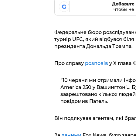
Добавьте 
G
чтобы не 
Федеральне бюро розслідувань 
турнір UFC, який відбувся біл
президента Дональда Трампа.
Про справу
розповів
у Х глава 
"10 червня ми отримали інфо
America 250 у Вашингтоні... 
заарештовано кількох людей, 
повідомив Патель.
Він подякував агентам, які брал
За
даними
Fox News, було заар