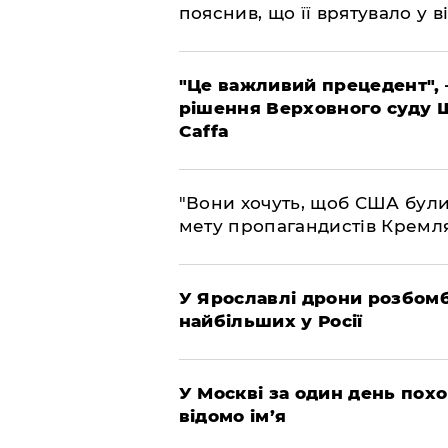
пояснив, що її врятувало у ві
"Це важливий прецедент", 
рішення Верховного суду 
Caffa
"Вони хочуть, щоб США були
мету пропагандистів Кремл
У Ярославлі дрони розбом
найбільших у Росії
​У Москві за один день пох
відомо ім’я