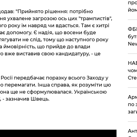
про
йом
додав: "Прийнято рішення: потрібно
ня ухвалене загрозою ось цих "трампистів",
о року їм навряд чи вдасться. Там є хитрі
ФБР
ає допомогу. Є надія, що восени буде
бут
тягувати не слід, тому що наступного року
Ne
а ймовірність, що прийде до влади
то вже виставив свою кандидатуру, - це
НАБ
чом
 Росії передбачає поразку всього Заходу у
Ст
о перемагати. Інша справа, як розуміти цю
Вона ще не сформулювалася. Українською
Арм
 - зазначив Швець.
по 
заг
Ант