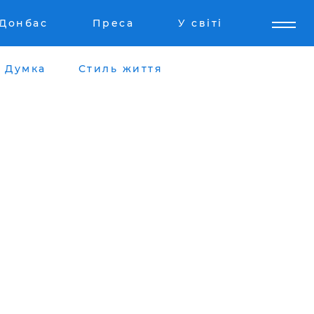
Донбас
Преса
У світі
Думка
Стиль життя