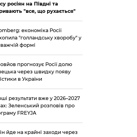
су росіян на Півдні та
ривають "все, що рухається"
omberg: економіка Росії
хопила "голландську хворобу" у
важчій формі
овйов прогнозує Росії долю
ецька через швидку появу
істики в України
ші результати вже у 2026–2027
ах: Зеленський розповів про
граму FREYJA
ін йде на крайні заходи через