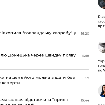
Гла
сто
врят
підхопила "голландську хворобу" у
16:20
долю Донецька через швидку появу
16:18
​Ук
гол
по 
ки на день його можна з'їдати без
15:57
 експерти
амагається відстрочити "приліт
15:44
ться до зльоту"