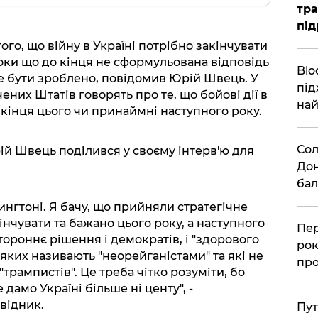
тра
під
ого, що війну в Україні потрібно закінчувати
ки що до кінця не сформульована відповідь
Blo
же бути зроблено, повідомив Юрій Швець. У
під
них Штатів говорять про те, що бойові дії в
най
 кінця цього чи принаймні наступного року.
Сол
й Швець поділився у своєму інтерв'ю для
Дон
бал
ингтоні. Я бачу, що прийняли стратегічне
інчувати та бажано цього року, а наступного
Пер
тороннє рішення і демократів, і "здорового
рок
 яких називають "неорейганістами" та які не
про
рампистів". Це треба чітко розуміти, бо
е дамо Україні більше ні центу", -
відник.
Пут