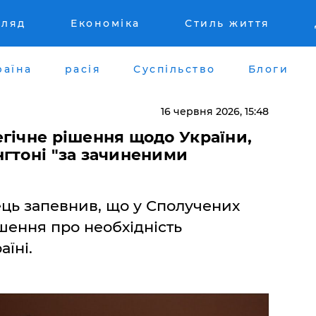
гляд
Економіка
Стиль життя
раїна
расія
Суспільство
Блоги
16 червня 2026, 15:48
гічне рішення щодо України,
гтоні "за зачиненими
ць запевнив, що у Сполучених
шення про необхідність
їні.