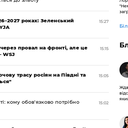
Лор
"Не
заг
26–2027 роках: Зеленський
15:27
Бі
EYJA
Б
 через провал на фронті, але це
15:15
– WSJ
чову трасу росіян на Півдні та
15:05
ься"
Жда
від
який
і: кому обов'язково потрібно
15:02