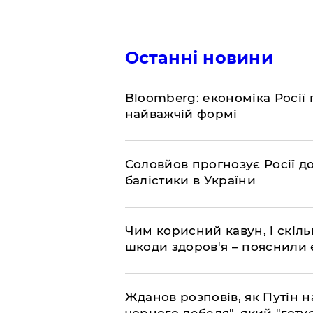
Останні новини
Bloomberg: економіка Росії 
найважчій формі
Соловйов прогнозує Росії 
балістики в України
Чим корисний кавун, і скіль
шкоди здоров'я – пояснили
Жданов розповів, як Путін н
чорного лебедя", який "готує