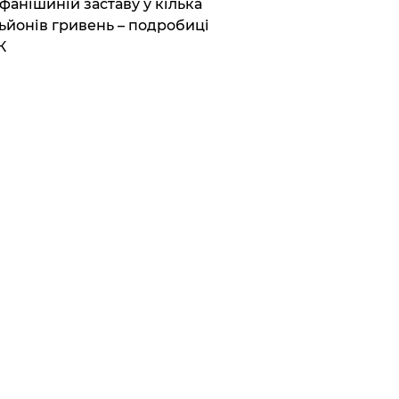
фанішиній заставу у кілька
ьйонів гривень – подробиці
К