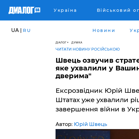
Україна
Військовий о
UA |
RU
Новини
Ук
ДІАЛОГ
ДУМКА
ЧИТАТИ НОВИНУ РОСІЙСЬКОЮ
Швець озвучив страте
яке ухвалили у Вашин
дверима"
Ексрозвідник Юрій Шве
Штатах уже ухвалили рі
завершення війни в Укра
Автор:
Юрій Швець