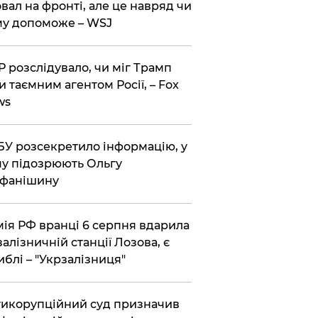
вал на фронті, але це навряд чи
у допоможе – WSJ
 розслідувало, чи міг Трамп
и таємним агентом Росії, – Fox
ws
У розсекретило інформацію, у
у підозрюють Ольгу
ефанішину
ія РФ вранці 6 серпня вдарила
залізничній станції Лозова, є
иблі – "Укрзалізниця"
икорупційний суд призначив