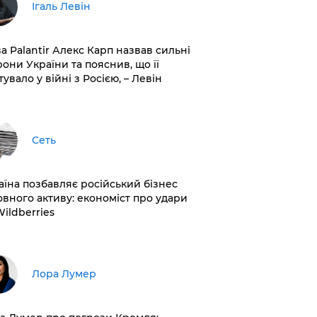
Ігаль Левін
ва Palantir Алекс Карп назвав сильні
рони України та пояснив, що її
увало у війні з Росією, – Левін
Сеть
раїна позбавляє російський бізнес
овного активу: економіст про удари
Wildberries
​Лора Лумер