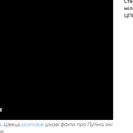
Сте
міл
ЦП
A
, Швець
розповів
цікаві факти про Путіна, які
и.