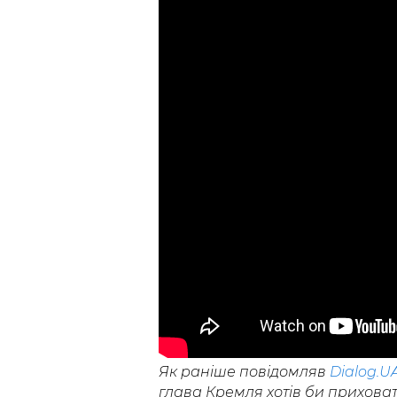
Як раніше повідомляв
Dialog.U
глава Кремля хотів би приховат