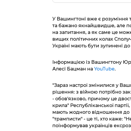
У Вашингтоні вже є розуміння т
та бажано якнайшвидше, але по
на запитання, а як саме це мо
вищих політичних колах Сполуче
Україні мають бути зупинені до
Інформацією із Вашингтону Юрі
Алесі Бацман на
YouTube
.
"Зараз настрої змінилися у Ваш
рішення: з війною потрібно зак
- обов'язково, причому це двос
крила" Республіканської партії,
мають жодного відношення до "т
"трамписти" - це ті, хто каже: "Н
поінформував українців ексроз