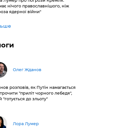
а Лумер про погрози Кремля:
має нічого православнішого, ніж
роза ядерної війни"
льше
логи
Олег Жданов
нов розповів, як Путін намагається
строчити "приліт чорного лебедя",
 "готується до зльоту"
​Лора Лумер