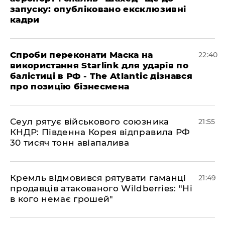
запуску: опубліковано ексклюзивні
кадри
​Спроби переконати Маска на
22:40
використання Starlink для ударів по
балістиці в РФ - The Atlantic дізнався
про позицію бізнесмена
​Сеул рятує військового союзника
21:55
КНДР: Південна Корея відправила РФ
30 тисяч тонн авіапалива
​Кремль відмовився рятувати гаманці
21:49
продавців атакованого Wildberries: "Ні
в кого немає грошей"