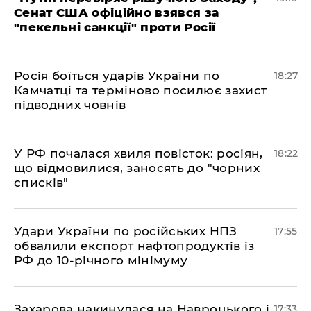
Сенат США офіційно взявся за
"пекельні санкції" проти Росії
​Росія боїться ударів України по
18:27
Камчатці та терміново посилює захист
підводних човнів
​У РФ почалася хвиля повісток: росіян,
18:22
що відмовилися, заносять до "чорних
списків"
​Удари України по російських НПЗ
17:55
обвалили експорт нафтопродуктів із
РФ до 10-річного мінімуму
​Захарова накинулася на Навроцького і
17:33