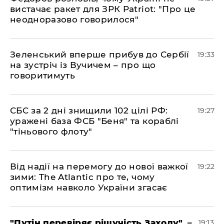
вистачає ракет для ЗРК Patriot: "Про це
неодноразово говорилося"
​Зеленський вперше прибув до Сербії
19:33
на зустріч із Вучичем – про що
говоритимуть
​СБС за 2 дні знищили 102 цілі РФ:
19:27
уражені база ФСБ "Беня" та кораблі
"тіньового флоту"
​Від надії на перемогу до нової важкої
19:22
зими: The Atlantic про те, чому
оптимізм навколо України згасає
​"Путін перевіряє рішучість Заходу", –
19:13