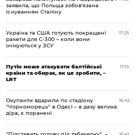
заявила, що Польща зобов'язана
існуванням Сталіну
​Україна та США готують покращені
17:25
ракети для С-300 – коли вони
очікуються у ЗСУ
​Путін може атакувати балтійські
17:15
країни та обирає, як це зробити, –
LRT
​Окупанти вдарили по стадіону
16:42
"Чорноморець" в Одесі – в даху велика
діра, є поранені
​“Підставить голову під табакерку”, –
16:41