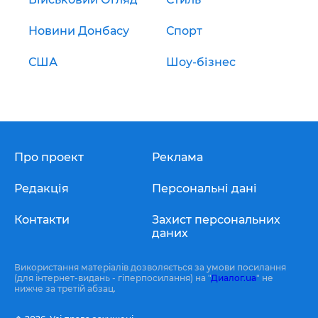
Новини Донбасу
Спорт
США
Шоу-бізнес
Про проект
Реклама
Редакція
Персональні дані
Контакти
Захист персональних
даних
Використання матеріалів дозволяється за умови посилання
(для інтернет-видань - гіперпосилання) на "
Диалог.ua
" не
нижче за третій абзац.