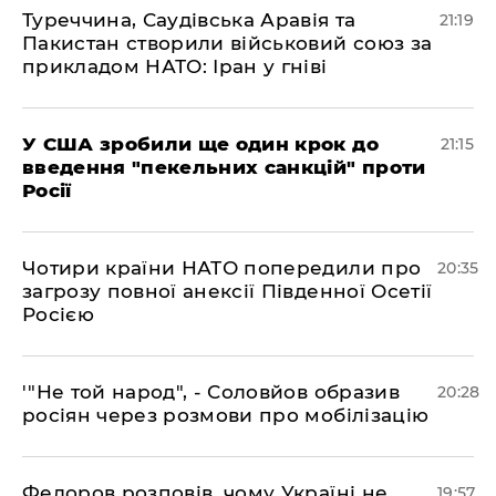
​Туреччина, Саудівська Аравія та
21:19
Пакистан створили військовий союз за
прикладом НАТО: Іран у гніві
​У США зробили ще один крок до
21:15
введення "пекельних санкцій" проти
Росії
​Чотири країни НАТО попередили про
20:35
загрозу повної анексії Південної Осетії
Росією
​'"Не той народ", - Соловйов образив
20:28
росіян через розмови про мобілізацію
​Федоров розповів, чому Україні не
19:57