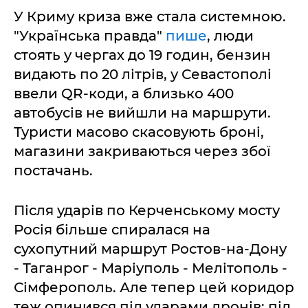
У Криму криза вже стала системною.
"Українська правда"
пише
, люди
стоять у чергах до 19 годин, бензин
видають по 20 літрів, у Севастополі
ввели QR-коди, а близько 400
автобусів не вийшли на маршрути.
Туристи масово скасовують броні,
магазини закриваються через збої
постачань.
Після ударів по Керченському мосту
Росія більше спиралася на
сухопутний маршрут Ростов-на-Дону
- Таганрог - Маріуполь - Мелітополь -
Сімферополь. Але тепер цей коридор
теж опинився під ударами дронів: під