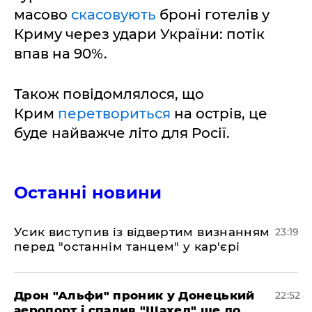
масово
скасовують
броні готелів у
Криму через удари України: потік
впав на 90%.
Також повідомлялося, що
Крим
перетвориться
на острів, це
буде найважче літо для Росії.
Останні новини
​Усик виступив із відвертим визнанням
23:19
перед "останнім танцем" у кар'єрі
​Дрон "Альфи" проник у Донецький
22:52
аеропорт і спалив "Шахед" ще до