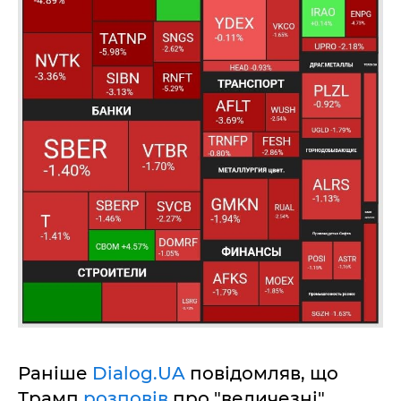
Раніше
Dialog.UA
повідомляв, що
Трамп
розповів
про "величезні"