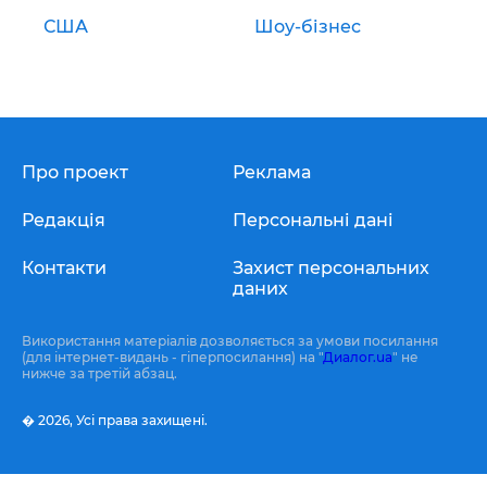
США
Шоу-бізнес
Про проект
Реклама
Редакція
Персональні дані
Контакти
Захист персональних
даних
Використання матеріалів дозволяється за умови посилання
(для інтернет-видань - гіперпосилання) на "
Диалог.ua
" не
нижче за третій абзац.
� 2026,
Усі права захищені.