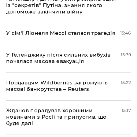
із "секретів" Путіна, знання якого
допоможе закінчити війну
У сім'ї Ліонеля Мессі сталася трагедія
15:46
У Геленджику після сильних вибухів
15:39
почалася масова евакуація
Продавцям Wildberries загрожують
15:22
масові банкрутства – Reuters
Жданов порадував хорошими
15:17
новинами з Росії та припустив, що
буде далі