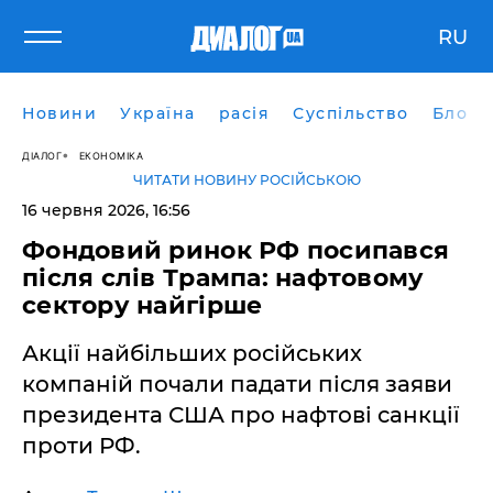
RU
Новини
Україна
расія
Суспільство
Блоги
ДІАЛОГ
ЕКОНОМІКА
ЧИТАТИ НОВИНУ РОСІЙСЬКОЮ
16 червня 2026, 16:56
​Фондовий ринок РФ посипався
після слів Трампа: нафтовому
сектору найгірше
Акції найбільших російських
компаній почали падати після заяви
президента США про нафтові санкції
проти РФ.