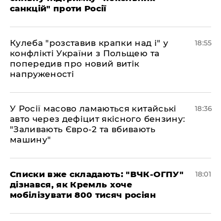
санкцій" проти Росії
Кулеба "розставив крапки над і" у
18:55
конфлікті України з Польщею та
попередив про новий витік
напруженості
У Росії масово ламаються китайські
18:36
авто через дефіцит якісного бензину:
"Заливають Євро-2 та вбивають
машину"
Списки вже складають: "ВЧК-ОГПУ"
18:01
дізнався, як Кремль хоче
мобілізувати 800 тисяч росіян