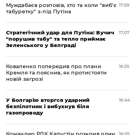
Муждабаєв розповів, хто та коли "виб'є
17:59
табуретку" з-під Путіна
Стратегічний удар для Путіна: Вучич
17:07
"порушив табу" та тепло приймає
Зеленського у Белграді
Коваленко попередив про плани
16:55
Кремля та пояснив, як протистояти
новій загрозі
У Болгарію вторгся ударний
16:44
безпілотник і вибухнув біля
газопроводу
Командир РДК Капустін розкрив один
16:05