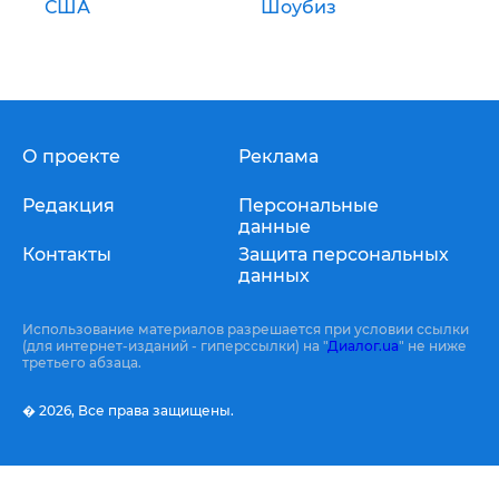
США
Шоубиз
О проекте
Реклама
Редакция
Персональные
данные
Контакты
Защита персональных
данных
Использование материалов разрешается при условии ссылки
(для интернет-изданий - гиперссылки) на "
Диалог.ua
" не ниже
третьего абзаца.
� 2026,
Все права защищены.