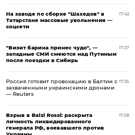
На заводе по сборке "Шахедов" в
17:42
Татарстане массовые увольнения —
соцсети
"Визит барина принес чудо", —
17:37
западные СМИ смеются над Путиным
после поездки в Сибирь
​Россия готовит провокацию в Балтии с
17:35
захваченными украинскими дронами
— Reuters
​Взрыв в Balzi Rossi: раскрыта
17:28
личность ликвидированного
генерала РФ, воевавшего против
Украины