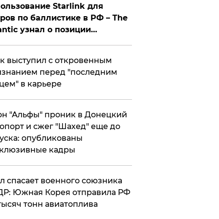
ользование Starlink для
ров по баллистике в РФ – The
antic узнал о позиции
знесмена
к выступил с откровенным
знанием перед "последним
цем" в карьере
н "Альфы" проник в Донецкий
опорт и сжег "Шахед" еще до
уска: опубликованы
склюзивные кадры
ул спасает военного союзника
Р: Южная Корея отправила РФ
тысяч тонн авиатоплива