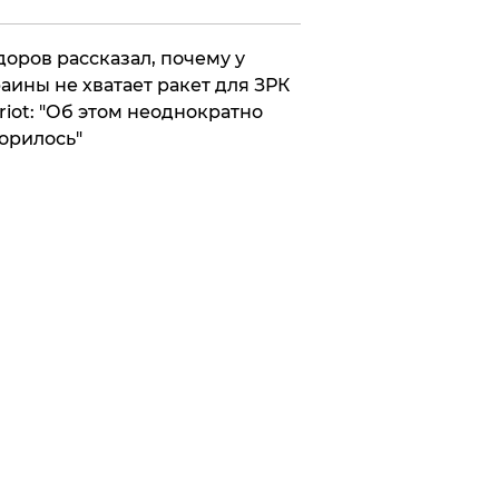
оров рассказал, почему у
аины не хватает ракет для ЗРК
riot: "Об этом неоднократно
орилось"