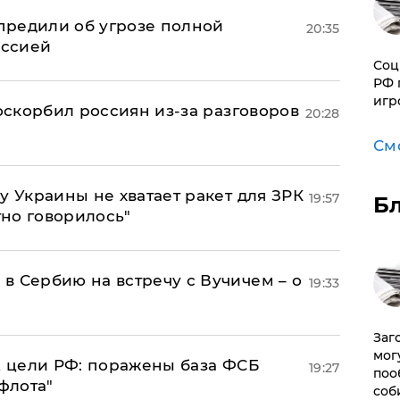
предили об угрозе полной
20:35
оссией
Соц
РФ 
игр
 оскорбил россиян из-за разговоров
20:28
См
у Украины не хватает ракет для ЗРК
19:57
Б
тно говорилось"
в Сербию на встречу с Вучичем – о
19:33
Заг
мог
2 цели РФ: поражены база ФСБ
19:27
поо
флота"
соб