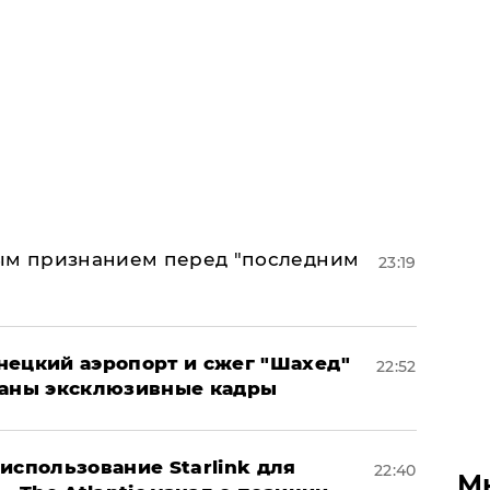
ным признанием перед "последним
23:19
нецкий аэропорт и сжег "Шахед"
22:52
ваны эксклюзивные кадры
использование Starlink для
22:40
М