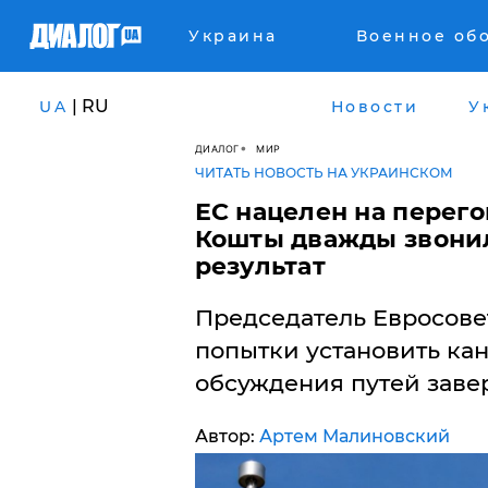
Украина
Военное об
| RU
UA
Новости
У
ДИАЛОГ
МИР
ЧИТАТЬ НОВОСТЬ НА УКРАИНСКОМ
ЕС нацелен на перег
Кошты дважды звонил
результат
Председатель Евросове
попытки установить кан
обсуждения путей заве
Автор:
Артем Малиновский