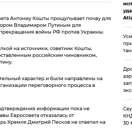
исп
уда
Atl
вета Антониу Кошты прощупывает почву для
би
атором Владимиром Путиным для
прекращения войны РФ против Украины.
Уси
при
лкой на источники, советник Кошты,
тан
оставленным российским чиновником,
тину.
Дро
аэр
тельный характер и были направлены на
зап
ганизации переговорного процесса в
эк
подтверждения информации пока не
​Се
авы Евросовета отказалась от
КНД
арь Кремля Дмитрий Песков не ответил на
30 