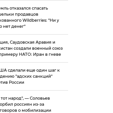
мль отказался спасать
ельки продавцов
кованного Wildberries: "Ни у
о нет денег"
ция, Саудовская Аравия и
истан создали военный союз
примеру НАТО: Иран в гневе
ША сделали еще один шаг к
дению "адских санкций"
тив России
е тот народ", — Соловьев
орбил россиян из-за
говоров о мобилизации