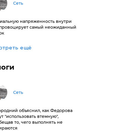
Сеть
иальную напряженность внутри
провоцирует самый неожиданный
ок
отреть ещё
логи
Сеть
ородний объяснил, как Федорова
ут "использовать втемную",
бещав то, чего выполнять не
ираются