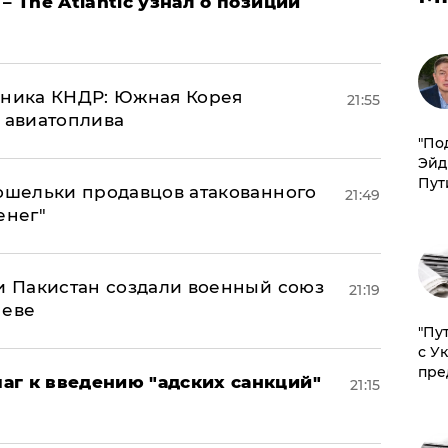
– The Atlantic узнал о позиции
юзника КНДР: Южная Корея
21:55
н авиатоплива
​"По
Эйд
Пут
кошельки продавцов атакованного
21:49
енег"
 и Пакистан создали военный союз
21:19
неве
"Пу
с У
пре
аг к введению "адских санкций"
21:15