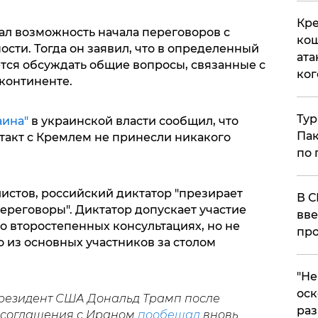
Кре
кал возможность начала переговоров с
кош
сти. Тогда он заявил, что в определенный
ата
тся обсуждать общие вопросы, связанные с
ког
континенте.
Тур
аина"
в украинской власти сообщил, что
Пак
такт с Кремлем не принесли никакого
по 
истов, российский диктатор "презирает
В С
переговоры". Диктатор допускает участие
вве
о второстепенных консультациях, но не
про
о из основных участников за столом
​"Н
оск
президент США Дональд Трамп после
раз
 соглашения с Ираном
пообещал
вновь