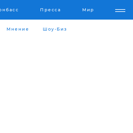
онбасс
Пресса
Мир
Мнение
Шоу-Биз