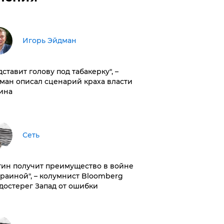
Игорь Эйдман
дставит голову под табакерку", –
ман описал сценарий краха власти
ина
Сеть
тин получит преимущество в войне
краиной", – колумнист Bloomberg
достерег Запад от ошибки