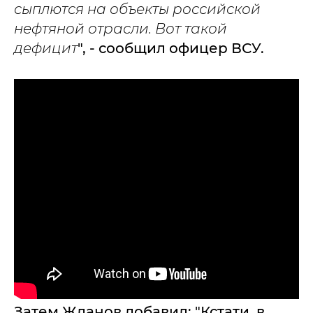
сыплются на объекты российской
нефтяной отрасли. Вот такой
дефицит
", - сообщил офицер ВСУ.
Затем Жданов добавил: "Кстати, в