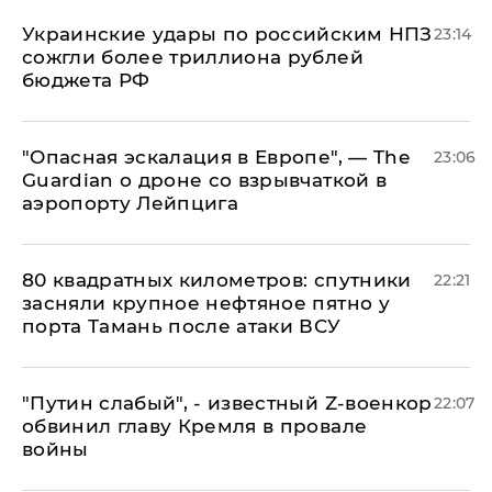
Украинские удары по российским НПЗ
23:14
сожгли более триллиона рублей
бюджета РФ
"Опасная эскалация в Европе", — The
23:06
Guardian о дроне со взрывчаткой в
аэропорту Лейпцига
80 квадратных километров: спутники
22:21
засняли крупное нефтяное пятно у
порта Тамань после атаки ВСУ
​"Путин слабый", - известный Z-военкор
22:07
обвинил главу Кремля в провале
войны