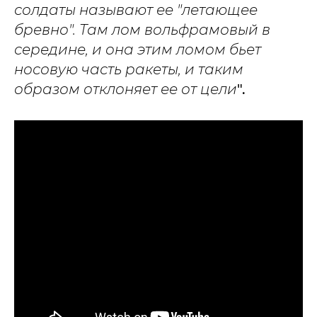
солдаты называют ее "летающее
бревно". Там лом вольфрамовый в
середине, и она этим ломом бьет
носовую часть ракеты, и таким
образом отклоняет ее от цели
".