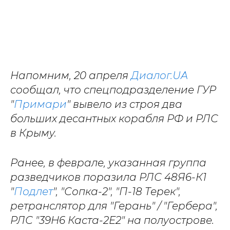
Напомним, 20 апреля
Диалог.UA
сообщал, что спецподразделение ГУР
"
Примари
" вывело из строя два
больших десантных корабля РФ и РЛС
в Крыму.
Ранее, в феврале, указанная группа
разведчиков поразила РЛС 48Я6-К1
"
Подлет
", "Сопка-2", "П-18 Терек",
ретранслятор для "Герань" / "Гербера",
РЛС "39Н6 Каста-2Е2" на полуострове.