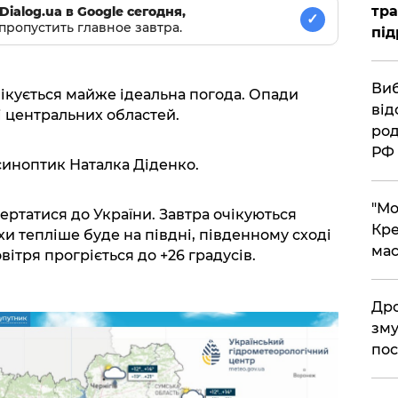
тра
Dialog.ua в Google сегодня,
✓
пропустить главное завтра.
під
​Ви
очікується майже ідеальна погода. Опади
від
 і центральних областей.
род
РФ
синоптик Наталка Діденко.
​"М
ертатися до України. Завтра очікуються
Кре
и тепліше буде на півдні, південному сході
мас
вітря прогріється до +26 градусів.
​Др
зму
пос