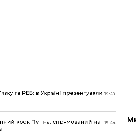
’язку та РЕБ: в Україні презентували
19:49
М
пний крок Путіна, спрямований на
19:44
а