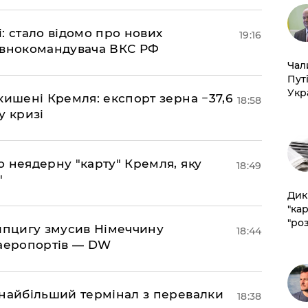
si: стало відомо про нових
19:16
овнокомандувача ВКС РФ
​Ча
Пут
Укр
кишені Кремля: експорт зерна −37,6
18:58
у кризі
ю неядерну "карту" Кремля, яку
18:49
"
​Ди
"ка
"ро
ейпцигу змусив Німеччину
18:44
 аеропортів — DW
 найбільший термінал з перевалки
18:38