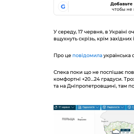
Добавьте 
G
чтобы не 
У середу, 17 червня, в Україні 
вщухнуть скрізь, крім західних
Про це
повідомила
українська 
Спека поки що не поспішає пов
комфортні +20…24 градуси. Трох
та на Дніпропетровщині, там по