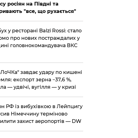
су росіян на Півдні та
ривають "все, що рухається"
бух у ресторані Balzi Rossi: стало
омо про нових постраждалих у
ині головнокомандувача ВКС
оЛоЧКа" завдає удару по кишені
мля: експорт зерна −37,6 %,
ла — удвічі, вугілля — у кризі
он РФ із вибухівкою в Лейпцигу
сив Німеччину терміново
илити захист аеропортів — DW