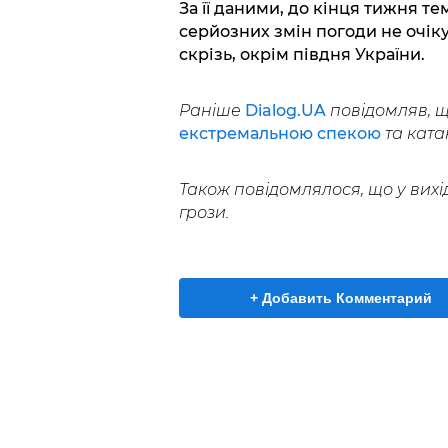
За її даними, до кінця тижня т
серйозних змін погоди не очік
скрізь, окрім півдня України.
Раніше
Dialog.UA
повідомляв, щ
екстремальною спекою
та ката
Також повідомлялося, що у вихі
грози.
+ Добавить Комментарий