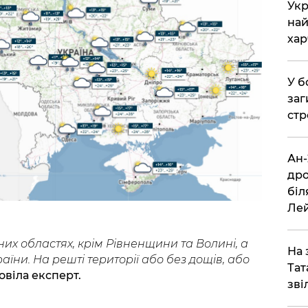
​Ук
най
хар
​У 
заг
стр
​Ан
дро
біл
Ле
них областях, крім Рівненщини та Волині, а
​На
аїни. На решті території або без дощів, або
Тат
овіла експерт.
зві