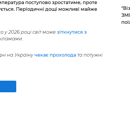
емпература поступово зростатиме, проте
"Ві
ується. Періодичні дощі можливі майже
ЗМІ
пої
о у 2026 році світ може
зіткнутися з
клізмами.
дні на Україну
чекає прохолода
та потужні