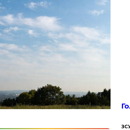
Го
ЗСУ