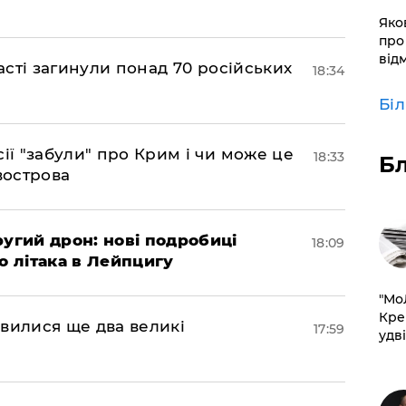
​Яко
про
від
ласті загинули понад 70 російських
18:34
Бі
сії "забули" про Крим і чи може це
18:33
Б
вострова
ругий дрон: нові подробиці
18:09
о літака в Лейпцигу
​"М
Кре
мовилися ще два великі
17:59
удві