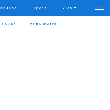
Донбас
Преса
У світі
Думка
Стиль життя