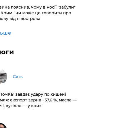
вина пояснив, чому в Росії "забули"
 Крим і чи може це говорити про
мову від півострова
льше
логи
Сеть
оЛоЧКа" завдає удару по кишені
мля: експорт зерна −37,6 %, масла —
чі, вугілля — у кризі