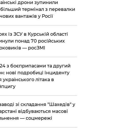
раїнські дрони зупинили
більший термінал з перевалки
чових вантажів у Росії
боях із ЗСУ в Курській області
инули понад 70 російських
оковиків — росЗМІ
-24 з боєприпасами та другий
н: нові подробиці інциденту
я українського літака в
йпцигу
 заводі зі складання "Шахедів" у
арстані відбуваються масові
льнення — соцмережі