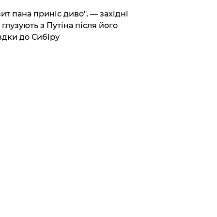
зит пана приніс диво", — західні
 глузують з Путіна після його
здки до Сибіру