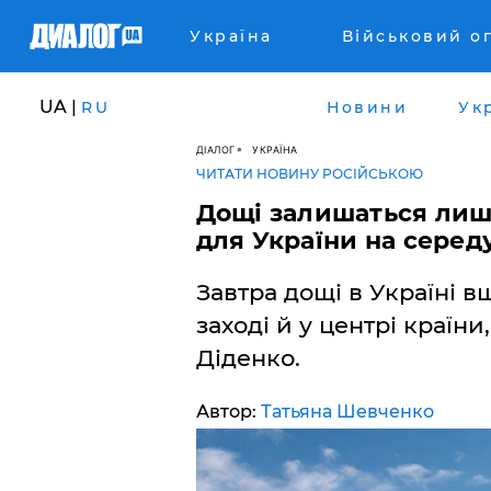
Україна
Військовий о
UA |
RU
Новини
Ук
ДІАЛОГ
УКРАЇНА
ЧИТАТИ НОВИНУ РОСІЙСЬКОЮ
Дощі залишаться лише 
для України на серед
Завтра дощі в Україні 
заході й у центрі країн
Діденко.
Автор:
Татьяна Шевченко