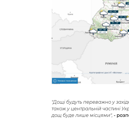
"Дощі будуть переважно у захід
також у центральній частині Укр
дощ буде лише місцями",
- розп