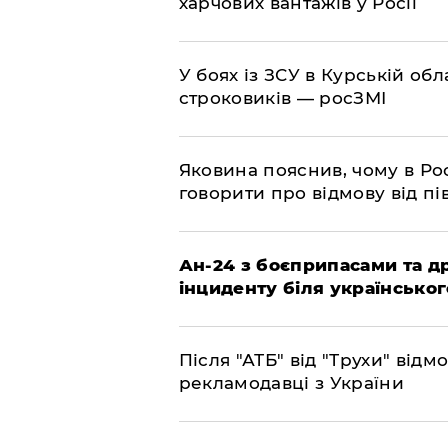
харчових вантажів у Росії
​У боях із ЗСУ в Курській об
строковиків — росЗМІ
​Яковина пояснив, чому в Ро
говорити про відмову від пі
​Ан-24 з боєприпасами та д
інциденту біля українськог
​Після "АТБ" від "Трухи" від
рекламодавці з України