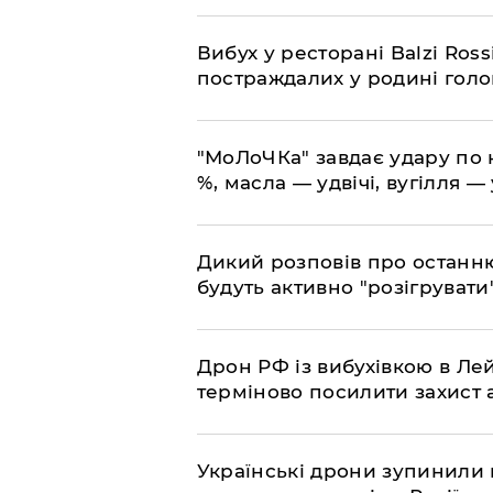
​Вибух у ресторані Balzi Ros
постраждалих у родині гол
​"МоЛоЧКа" завдає удару по 
%, масла — удвічі, вугілля — 
​Дикий розповів про останн
будуть активно "розігрувати
​Дрон РФ із вибухівкою в Л
терміново посилити захист
​Українські дрони зупинили