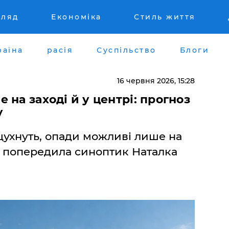
гляд
Економіка
Стиль життя
раїна
расія
Суспільство
Блоги
16 червня 2026, 15:28
на заході й у центрі: прогноз
у
вщухнуть, опади можливі лише на
и, попередила синоптик Наталка