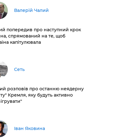
Валерій Чалий
лий попередив про наступний крок
іна, спрямований на те, щоб
аїна капітулювала
Сеть
кий розповів про останню неядерну
рту" Кремля, яку будуть активно
зігрувати"
Іван Яковина